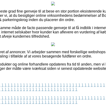
øjeste grad fine genveje til at bese en stor portion eksisterend
aler vi, at du besigtiger online virksomhedens bedømmelser af
 parkeringskrog inden du placerer din ordre.
mme måde de facto passende genveje til at få indblik i interne
sk internet selskaber hvor kunder kan aflevere en vurdering af k
 afveje kundernes tilfredshed.
ret af annoncer. Vi arbejder sammen med forskellige webshops 
aling i tilfælde af at vores besøgende fuldfører en ordre.
dukter og online forhandlere opdateres fra tid til anden, men v
ger der måtte være iværksat siden vi senest opdaterede websitet
1
1
1
1
1
1
1
1
1
1
1
1
1
1
1
1
1
1
1
1
1
1
1
1
1
1
1
1
1
1
1
1
1
1
1
1
1
1
1
1
1
1
1
1
1
1
1
1
1
1
1
1
1
1
1
1
1
1
1
1
1
1
1
1
1
1
1
1
1
1
1
1
1
1
1
1
1
1
1
1
1
1
1
1
1
1
1
1
1
1
1
1
1
1
1
1
1
1
1
1
1
1
1
1
1
1
1
1
1
1
1
1
1
1
1
1
1
1
1
1
1
1