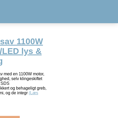
tsav 1100W
/LED lys &
g
tsav med en 1100W motor,
ghed, selv klingeskiftet
e SDS
sikkert og behageligt greb,
i, og de integr
(Læs