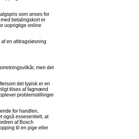
salgspris som anses for
b med betalingskort er
r uoprigtige online
 af en afdragsløsning
orretningsvilkår, men det
ftersom det typisk er en
ligt tilses af fagmænd
oplever problemstillinger
dende for handlen,
t også essesentielt, at
ordren af Bosch
ing til en pige eller