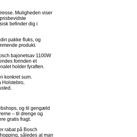
adresse. Muligheden viser
prisbevidste
isk befinder dig i
din pakke fluks, og
kommende produkt.
 Bosch bajonetsav 1100W
endes forinden et
nalet holder fyraften.
 en konkret sum.
å Holstebro,
ssted.
webshops, og til gengæld
erne – til drenge og
e gratis fragt.
fter rabat på Bosch
shopping, således at man