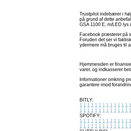
Trustpilot indebærer i h
på grund af dette anbef
GSA 1100 E, m/LED lys &
Facebook præsterer på sa
Foruden det ser vi fakti
ydermere må bruges til at
Hjemmesiden er finansie
varer, og indkasserer bet
Informationer omkring pro
garantere imod forandrin
BITLY:
1
1
1
1
1
1
1
1
1
1
1
1
1
1
1
1
1
1
1
1
1
1
1
1
1
1
SPOTIFY:
1
1
1
1
1
1
1
1
1
1
1
1
1
1
1
1
1
1
1
1
1
1
1
1
1
1