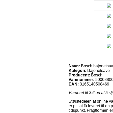
Navn:
Bosch bajonetsav
Kategori:
Bajonetsave
Producent:
Bosch
Varenummer:
5000880
EAN:
3165140508469
Vurderet til
3.6
ud af 5 st
Størstedelen af online v
er p.t. at få leveret til e
tidspunkt. Fragtformen e