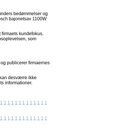
e kunders bedømmelser og
 Bosch bajonetsav 1100W
t firmaets kundefokus.
øbsoplevelsen, som
og publicerer firmaernes
i kan desværre ikke
s informationer.
1
1
1
1
1
1
1
1
1
1
1
1
1
1
1
1
1
1
1
1
1
1
1
1
1
1