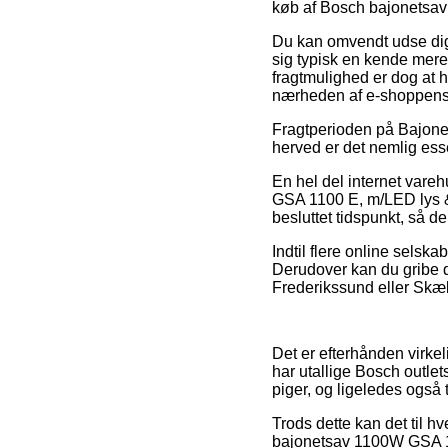
køb af Bosch bajonetsa
Du kan omvendt udse dig a
sig typisk en kende mer
fragtmulighed er dog at h
nærheden af e-shoppens
Fragtperioden på Bajonet
herved er det nemlig ess
En hel del internet var
GSA 1100 E, m/LED lys & 
besluttet tidspunkt, så d
Indtil flere online selska
Derudover kan du gribe d
Frederikssund eller Skælsk
Det er efterhånden virkel
har utallige Bosch outlet
piger, og ligeledes også 
Trods dette kan det til hv
bajonetsav 1100W GSA 11