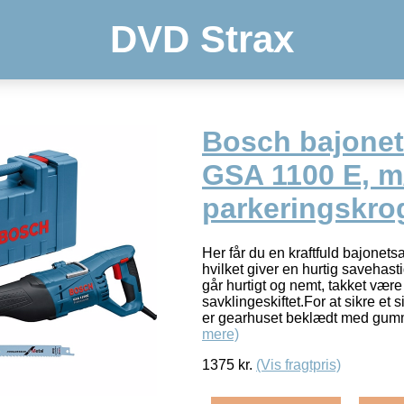
DVD Strax
Bosch bajone
GSA 1100 E, m
parkeringskro
Her får du en kraftfuld bajone
hvilket giver en hurtig savehasti
går hurtigt og nemt, takket vær
savklingeskiftet.For at sikre et 
er gearhuset beklædt med gumm
mere)
1375
kr.
(Vis fragtpris)