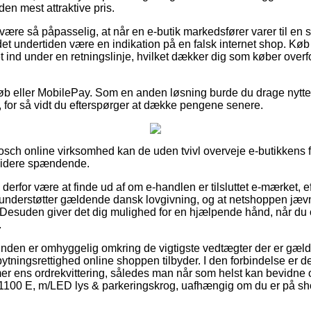
 den mest attraktive pris.
være så påpasselig, at når en e-butik markedsfører varer til en 
 det undertiden være en indikation på en falsk internet shop. Kø
 ind under en retningslinje, hvilket dækker dig som køber overfo
tkøb eller MobilePay. Som en anden løsning burde du drage nytte
 for så vidt du efterspørger at dække pengene senere.
osch online virksomhed kan de uden tvivl overveje e-butikkens f
 videre spændende.
 derfor være at finde ud af om e-handlen er tilsluttet e-mærket, e
understøtter gældende dansk lovgivning, og at netshoppen jævn
e. Desuden giver det dig mulighed for en hjælpende hånd, når du 
.
t kunden er omhyggelig omkring de vigtigste vedtægter der er gæl
ningsrettighed online shoppen tilbyder. I den forbindelse er de
r ens ordrekvittering, således man når som helst kan bevidne 
00 E, m/LED lys & parkeringskrog, uafhængig om du er på shopp