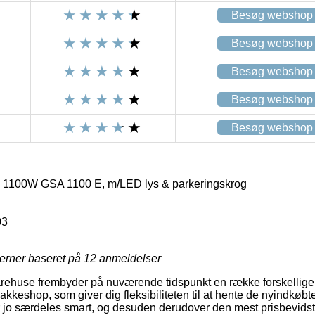
Besøg webshop
Besøg webshop
Besøg webshop
Besøg webshop
Besøg webshop
 1100W GSA 1100 E, m/LED lys & parkeringskrog
03
jerner baseret på
12
anmeldelser
arehuse frembyder på nuværende tidspunkt en række forskellige 
n pakkeshop, som giver dig fleksibiliteten til at hente de nyindkøbt
r jo særdeles smart, og desuden derudover den mest prisbevidste