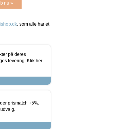
b nu »
ishop.dk
, som alle har et
ter på deres
es levering. Klik her
yder prismatch +5%,
 udvalg.