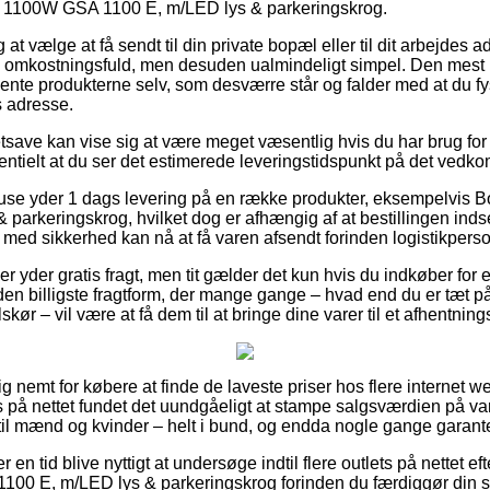
v 1100W GSA 1100 E, m/LED lys & parkeringskrog.
t vælge at få sendt til din private bopæl eller til dit arbejdes 
e omkostningsfuld, men desuden ualmindeligt simpel. Den mest 
ente produkterne selv, som desværre står og falder med at du fys
 adresse.
save kan vise sig at være meget væsentlig hvis du har brug for 
entielt at du ser det estimerede leveringstidspunkt på det ved
ehuse yder 1 dags levering på en række produkter, eksempelvis
parkeringskrog, hvilket dog er afhængig af at bestillingen inds
e med sikkerhed kan nå at få varen afsendt forinden logistikperso
ber yder gratis fragt, men tit gælder det kun hvis du indkøber for
en billigste fragtform, der mange gange – hvad end du er tæt p
ør – vil være at få dem til at bringe dine varer til et afhentning
ig nemt for købere at finde de laveste priser hos flere internet 
s på nettet fundet det uundgåeligt at stampe salgsværdien på var
til mænd og kvinder – helt i bund, og endda nogle gange garanter
er en tid blive nyttigt at undersøge indtil flere outlets på nettet e
00 E, m/LED lys & parkeringskrog forinden du færdiggør din 