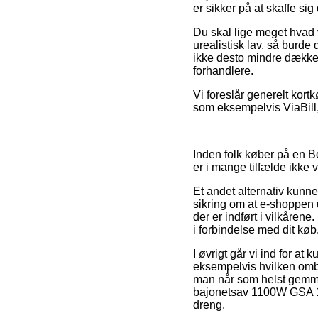
er sikker på at skaffe sig
Du skal lige meget hvad 
urealistisk lav, så burde
ikke desto mindre dækket
forhandlere.
Vi foreslår generelt kor
som eksempelvis ViaBill,
Inden folk køber på en B
er i mange tilfælde ikke
Et andet alternativ kunne
sikring om at e-shoppen 
der er indført i vilkåren
i forbindelse med dit køb
I øvrigt går vi ind for a
eksempelvis hvilken ombyt
man når som helst gemme
bajonetsav 1100W GSA 11
dreng.