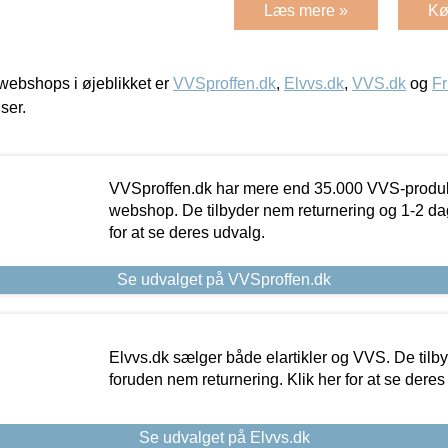
Læs mere »
Kø
ebshops i øjeblikket er
VVSproffen.dk
,
Elvvs.dk
,
VVS.dk
og
Fr
iser.
VVSproffen.dk har mere end 35.000 VVS-produk
webshop. De tilbyder nem returnering og 1-2 dag
for at se deres udvalg.
Se udvalget på VVSproffen.dk
Elvvs.dk sælger både elartikler og VVS. De tilb
foruden nem returnering. Klik her for at se deres
Se udvalget på Elvvs.dk