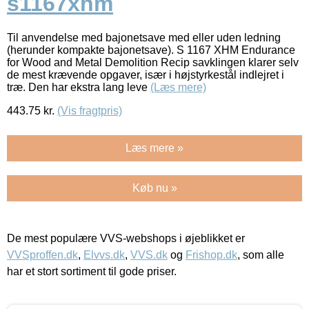
s1167xhm
Til anvendelse med bajonetsave med eller uden ledning
(herunder kompakte bajonetsave). S 1167 XHM Endurance
for Wood and Metal Demolition Recip savklingen klarer selv
de mest krævende opgaver, især i højstyrkestål indlejret i
træ. Den har ekstra lang leve
(Læs mere)
443.75
kr.
(Vis fragtpris)
Læs mere »
Køb nu »
De mest populære VVS-webshops i øjeblikket er
VVSproffen.dk
,
Elvvs.dk
,
VVS.dk
og
Frishop.dk
, som alle
har et stort sortiment til gode priser.