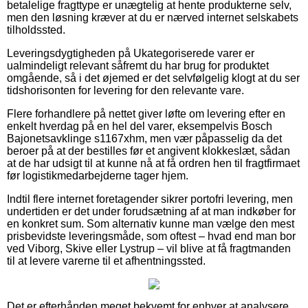
betalelige fragttype er unægtelig at hente produkterne selv,
men den løsning kræver at du er nærved internet selskabets
tilholdssted.
Leveringsdygtigheden på Ukategoriserede varer er
ualmindeligt relevant såfremt du har brug for produktet
omgående, så i det øjemed er det selvfølgelig klogt at du ser
tidshorisonten for levering for den relevante vare.
Flere forhandlere på nettet giver løfte om levering efter en
enkelt hverdag på en hel del varer, eksempelvis Bosch
Bajonetsavklinge s1167xhm, men vær påpasselig da det
beroer på at der bestilles før et angivent klokkeslæt, sådan
at de har udsigt til at kunne nå at få ordren hen til fragtfirmaet
før logistikmedarbejderne tager hjem.
Indtil flere internet foretagender sikrer portofri levering, men
undertiden er det under forudsætning af at man indkøber for
en konkret sum. Som alternativ kunne man vælge den mest
prisbevidste leveringsmåde, som oftest – hvad end man bor
ved Viborg, Skive eller Lystrup – vil blive at få fragtmanden
til at levere varerne til et afhentningssted.
Det er efterhånden meget bekvemt for enhver at analysere