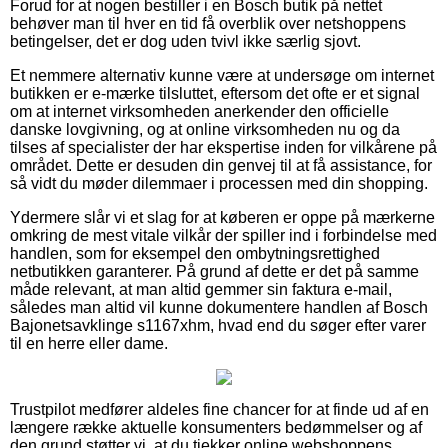
Forud for at nogen bestiller i en Bosch butik på nettet
behøver man til hver en tid få overblik over netshoppens
betingelser, det er dog uden tvivl ikke særlig sjovt.
Et nemmere alternativ kunne være at undersøge om internet
butikken er e-mærke tilsluttet, eftersom det ofte er et signal
om at internet virksomheden anerkender den officielle
danske lovgivning, og at online virksomheden nu og da
tilses af specialister der har ekspertise inden for vilkårene på
området. Dette er desuden din genvej til at få assistance, for
så vidt du møder dilemmaer i processen med din shopping.
Ydermere slår vi et slag for at køberen er oppe på mærkerne
omkring de mest vitale vilkår der spiller ind i forbindelse med
handlen, som for eksempel den ombytningsrettighed
netbutikken garanterer. På grund af dette er det på samme
måde relevant, at man altid gemmer sin faktura e-mail,
således man altid vil kunne dokumentere handlen af Bosch
Bajonetsavklinge s1167xhm, hvad end du søger efter varer
til en herre eller dame.
Trustpilot medfører aldeles fine chancer for at finde ud af en
længere række aktuelle konsumenters bedømmelser og af
den grund støtter vi, at du tjekker online webshoppens