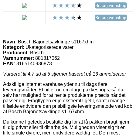
Besøg webshop
Besøg webshop
Navn:
Bosch Bajonetsavklinge s1167xhm
Kategori:
Ukategoriserede varer
Producent:
Bosch
Varenummer:
881317062
EAN:
3165140936873
Vurderet til
4.7
ud af 5 stjerner baseret på
13
anmeldelser
Adskillige internet varehuse yder nu til dags flere
leveringsmåder. Et hit er nu om dage pakkeshops, så du
selv har mulighed for at hente produkterne præcis når det
passer dig. Fragttypen er jo ekstremt ligetil, samt i mange
tilfælde endvidere den prisbilligste leveringsmetode ved køb
af Bosch Bajonetsavklinge s1167xhm.
Du kunne ligeledes beslutte dig for at få pakken bragt hjem
til dig privat eller til dit arbejde. Muligheden viser sig tit en
lille smule dyrere, men endvidere vældig let. Den mest