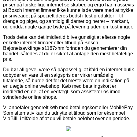
priser på forskellige internet selskaber, og ergo har massevis
af Bosch internet firmaer ikke kunne lade være med at trykke
prisniveauet på specielt deres bedst i test produkter – til
drenge og piger, og samtidig til damer og herrer – markant,
og endda nogle gange byde på levering uden omkostninger.
Trods dette kan det imidlertid blive gunstigt at efterse nogle
enkelte internet firmaer efter tilbud på Bosch
Bajonetsavklinge s1167xhm forinden du gennemfører din
handel, således at du er sikret at antage den mest betalelige
pris.
Du bør alligevel være så påpasselig, at ifald en internet butik
udbyder en vare til en salgspris der virker umådelig
tiltalende, så burde det for det meste være en indikation på
en uægte online webshop. Køb med betalingskort er
imidlertid en del af en vedtægt, som assisterer os imod
svindlende online shops.
Vi anbefaler generelt køb med betalingskort eller MobilePay.
Som alternativ kan du udnytte et tilbud som for eksempel
ViaBill, i tilfælde af at du vil betale beløbet over en periode.