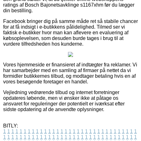
ratings af Bosch Bajonetsavklinge s1167xhm før du lægger
din bestilling.
Facebook bringer dig på samme måde ret så stabile chancer
for at få indsigt i e-butikkens pålidelighed. Tilmed ser vi
faktisk e-butikker hvor man kan aflevere en evaluering af
købsoplevelsen, som desuden burde tages i brug til at
vurdere tilfredsheden hos kunderne.
Vores hjemmeside er finansieret af indtægter fra reklamer. Vi
har samarbejder med en samling af firmaer på nettet da vi
formidler butikkernes tilbud, og modtager betaling hvis en af
vores besøgende foretager en handel.
Vejledning vedrørende tilbud og internet forretninger
opdateres løbende, men vi ønsker ikke at påtage os
ansvaret for reguleringer der potentielt er iværksat efter
sidste opdatering af de anvendte oplysninger.
BITLY:
1
1
1
1
1
1
1
1
1
1
1
1
1
1
1
1
1
1
1
1
1
1
1
1
1
1
1
1
1
1
1
1
1
1
1
1
1
1
1
1
1
1
1
1
1
1
1
1
1
1
1
1
1
1
1
1
1
1
1
1
1
1
1
1
1
1