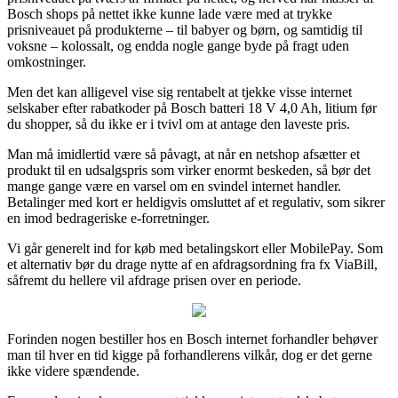
Bosch shops på nettet ikke kunne lade være med at trykke
prisniveauet på produkterne – til babyer og børn, og samtidig til
voksne – kolossalt, og endda nogle gange byde på fragt uden
omkostninger.
Men det kan alligevel vise sig rentabelt at tjekke visse internet
selskaber efter rabatkoder på Bosch batteri 18 V 4,0 Ah, litium før
du shopper, så du ikke er i tvivl om at antage den laveste pris.
Man må imidlertid være så påvagt, at når en netshop afsætter et
produkt til en udsalgspris som virker enormt beskeden, så bør det
mange gange være en varsel om en svindel internet handler.
Betalinger med kort er heldigvis omsluttet af et regulativ, som sikrer
en imod bedrageriske e-forretninger.
Vi går generelt ind for køb med betalingskort eller MobilePay. Som
et alternativ bør du drage nytte af en afdragsordning fra fx ViaBill,
såfremt du hellere vil afdrage prisen over en periode.
Forinden nogen bestiller hos en Bosch internet forhandler behøver
man til hver en tid kigge på forhandlerens vilkår, dog er det gerne
ikke videre spændende.