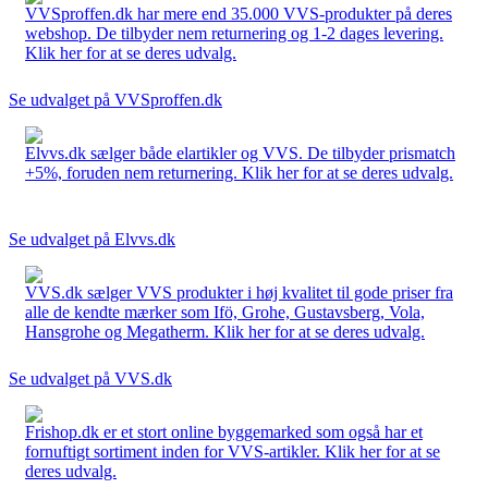
VVSproffen.dk har mere end 35.000 VVS-produkter på deres
webshop. De tilbyder nem returnering og 1-2 dages levering.
Klik her for at se deres udvalg.
Se udvalget på VVSproffen.dk
Elvvs.dk sælger både elartikler og VVS. De tilbyder prismatch
+5%, foruden nem returnering. Klik her for at se deres udvalg.
Se udvalget på Elvvs.dk
VVS.dk sælger VVS produkter i høj kvalitet til gode priser fra
alle de kendte mærker som Ifö, Grohe, Gustavsberg, Vola,
Hansgrohe og Megatherm. Klik her for at se deres udvalg.
Se udvalget på VVS.dk
Frishop.dk er et stort online byggemarked som også har et
fornuftigt sortiment inden for VVS-artikler. Klik her for at se
deres udvalg.