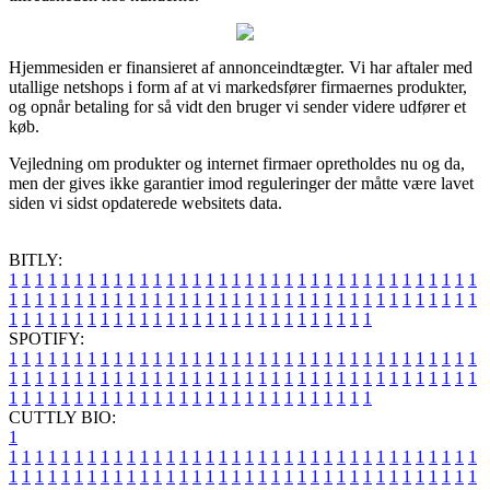
Hjemmesiden er finansieret af annonceindtægter. Vi har aftaler med
utallige netshops i form af at vi markedsfører firmaernes produkter,
og opnår betaling for så vidt den bruger vi sender videre udfører et
køb.
Vejledning om produkter og internet firmaer opretholdes nu og da,
men der gives ikke garantier imod reguleringer der måtte være lavet
siden vi sidst opdaterede websitets data.
BITLY:
1
1
1
1
1
1
1
1
1
1
1
1
1
1
1
1
1
1
1
1
1
1
1
1
1
1
1
1
1
1
1
1
1
1
1
1
1
1
1
1
1
1
1
1
1
1
1
1
1
1
1
1
1
1
1
1
1
1
1
1
1
1
1
1
1
1
1
1
1
1
1
1
1
1
1
1
1
1
1
1
1
1
1
1
1
1
1
1
1
1
1
1
1
1
1
1
1
1
1
1
SPOTIFY:
1
1
1
1
1
1
1
1
1
1
1
1
1
1
1
1
1
1
1
1
1
1
1
1
1
1
1
1
1
1
1
1
1
1
1
1
1
1
1
1
1
1
1
1
1
1
1
1
1
1
1
1
1
1
1
1
1
1
1
1
1
1
1
1
1
1
1
1
1
1
1
1
1
1
1
1
1
1
1
1
1
1
1
1
1
1
1
1
1
1
1
1
1
1
1
1
1
1
1
1
CUTTLY BIO:
1
1
1
1
1
1
1
1
1
1
1
1
1
1
1
1
1
1
1
1
1
1
1
1
1
1
1
1
1
1
1
1
1
1
1
1
1
1
1
1
1
1
1
1
1
1
1
1
1
1
1
1
1
1
1
1
1
1
1
1
1
1
1
1
1
1
1
1
1
1
1
1
1