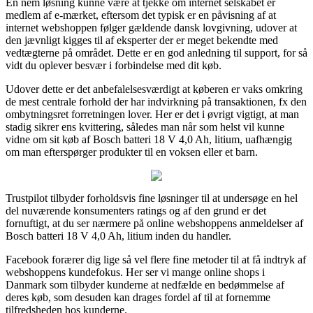
En nem løsning kunne være at tjekke om internet selskabet er
medlem af e-mærket, eftersom det typisk er en påvisning af at
internet webshoppen følger gældende dansk lovgivning, udover at
den jævnligt kigges til af eksperter der er meget bekendte med
vedtægterne på området. Dette er en god anledning til support, for så
vidt du oplever besvær i forbindelse med dit køb.
Udover dette er det anbefalelsesværdigt at køberen er vaks omkring
de mest centrale forhold der har indvirkning på transaktionen, fx den
ombytningsret forretningen lover. Her er det i øvrigt vigtigt, at man
stadig sikrer ens kvittering, således man når som helst vil kunne
vidne om sit køb af Bosch batteri 18 V 4,0 Ah, litium, uafhængig
om man efterspørger produkter til en voksen eller et barn.
Trustpilot tilbyder forholdsvis fine løsninger til at undersøge en hel
del nuværende konsumenters ratings og af den grund er det
fornuftigt, at du ser nærmere på online webshoppens anmeldelser af
Bosch batteri 18 V 4,0 Ah, litium inden du handler.
Facebook forærer dig lige så vel flere fine metoder til at få indtryk af
webshoppens kundefokus. Her ser vi mange online shops i
Danmark som tilbyder kunderne at nedfælde en bedømmelse af
deres køb, som desuden kan drages fordel af til at fornemme
tilfredsheden hos kunderne.