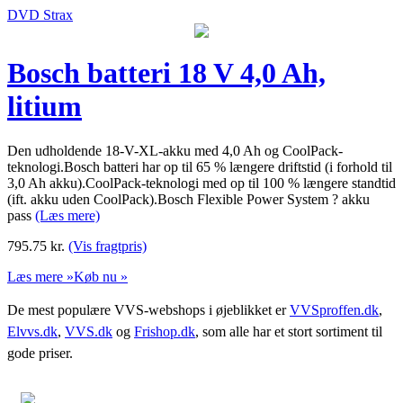
DVD Strax
Bosch batteri 18 V 4,0 Ah,
litium
Den udholdende 18-V-XL-akku med 4,0 Ah og CoolPack-
teknologi.Bosch batteri har op til 65 % længere driftstid (i forhold til
3,0 Ah akku).CoolPack-teknologi med op til 100 % længere standtid
(ift. akku uden CoolPack).Bosch Flexible Power System ? akku
pass
(Læs mere)
795.75
kr.
(Vis fragtpris)
Læs mere »
Køb nu »
De mest populære VVS-webshops i øjeblikket er
VVSproffen.dk
,
Elvvs.dk
,
VVS.dk
og
Frishop.dk
, som alle har et stort sortiment til
gode priser.