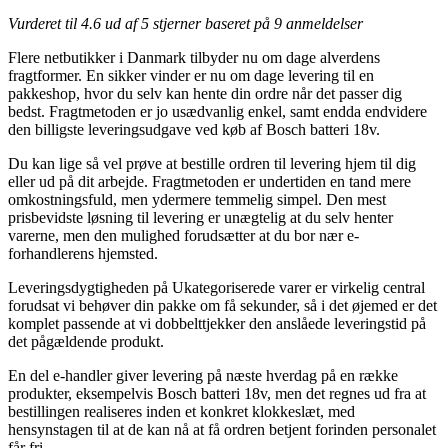
Vurderet til
4.6
ud af 5 stjerner baseret på
9
anmeldelser
Flere netbutikker i Danmark tilbyder nu om dage alverdens
fragtformer. En sikker vinder er nu om dage levering til en
pakkeshop, hvor du selv kan hente din ordre når det passer dig
bedst. Fragtmetoden er jo usædvanlig enkel, samt endda endvidere
den billigste leveringsudgave ved køb af Bosch batteri 18v.
Du kan lige så vel prøve at bestille ordren til levering hjem til dig
eller ud på dit arbejde. Fragtmetoden er undertiden en tand mere
omkostningsfuld, men ydermere temmelig simpel. Den mest
prisbevidste løsning til levering er unægtelig at du selv henter
varerne, men den mulighed forudsætter at du bor nær e-
forhandlerens hjemsted.
Leveringsdygtigheden på Ukategoriserede varer er virkelig central
forudsat vi behøver din pakke om få sekunder, så i det øjemed er det
komplet passende at vi dobbelttjekker den anslåede leveringstid på
det pågældende produkt.
En del e-handler giver levering på næste hverdag på en række
produkter, eksempelvis Bosch batteri 18v, men det regnes ud fra at
bestillingen realiseres inden et konkret klokkeslæt, med
hensynstagen til at de kan nå at få ordren betjent forinden personalet
får fri.