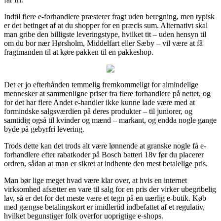
Indtil flere e-forhandlere præsterer fragt uden beregning, men typisk
er det betinget af at du shopper for en præcis sum. Alternativt skal
man gribe den billigste leveringstype, hvilket tit – uden hensyn til
om du bor nær Hørsholm, Middelfart eller Sæby – vil være at få
fragtmanden til at køre pakken til en pakkeshop.
Det er jo efterhånden temmelig fremkommeligt for almindelige
mennesker at sammenligne priser fra flere forhandlere på nettet, og
for det har flere Andet e-handler ikke kunne lade være med at
formindske salgsværdien på deres produkter – til juniorer, og
samtidig også til kvinder og mænd – markant, og endda nogle gange
byde på gebyrfri levering.
Trods dette kan det trods alt være lønnende at granske nogle få e-
forhandlere efter rabatkoder på Bosch batteri 18v før du placerer
ordren, sådan at man er sikret at indhente den mest betalelige pris.
Man bør lige meget hvad være klar over, at hvis en internet
virksomhed afsætter en vare til salg for en pris der virker ubegribelig
lav, så er det for det meste være et tegn på en uærlig e-butik. Køb
med gængse betalingskort er imidlertid indbefattet af et regulativ,
hvilket begunstiger folk overfor uoprigtige e-shops.