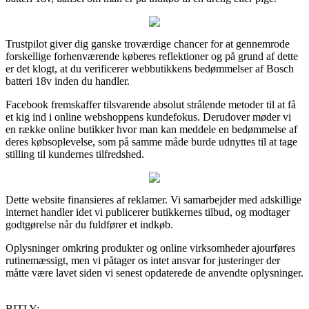
Trustpilot giver dig ganske troværdige chancer for at gennemrode
forskellige forhenværende køberes reflektioner og på grund af dette
er det klogt, at du verificerer webbutikkens bedømmelser af Bosch
batteri 18v inden du handler.
Facebook fremskaffer tilsvarende absolut strålende metoder til at få
et kig ind i online webshoppens kundefokus. Derudover møder vi
en række online butikker hvor man kan meddele en bedømmelse af
deres købsoplevelse, som på samme måde burde udnyttes til at tage
stilling til kundernes tilfredshed.
Dette website finansieres af reklamer. Vi samarbejder med adskillige
internet handler idet vi publicerer butikkernes tilbud, og modtager
godtgørelse når du fuldfører et indkøb.
Oplysninger omkring produkter og online virksomheder ajourføres
rutinemæssigt, men vi påtager os intet ansvar for justeringer der
måtte være lavet siden vi senest opdaterede de anvendte oplysninger.
BITLY: