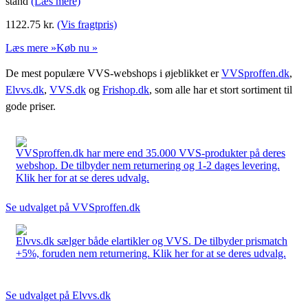
stand
(Læs mere)
1122.75
kr.
(Vis fragtpris)
Læs mere »
Køb nu »
De mest populære VVS-webshops i øjeblikket er
VVSproffen.dk
,
Elvvs.dk
,
VVS.dk
og
Frishop.dk
, som alle har et stort sortiment til
gode priser.
VVSproffen.dk har mere end 35.000 VVS-produkter på deres
webshop. De tilbyder nem returnering og 1-2 dages levering.
Klik her for at se deres udvalg.
Se udvalget på VVSproffen.dk
Elvvs.dk sælger både elartikler og VVS. De tilbyder prismatch
+5%, foruden nem returnering. Klik her for at se deres udvalg.
Se udvalget på Elvvs.dk