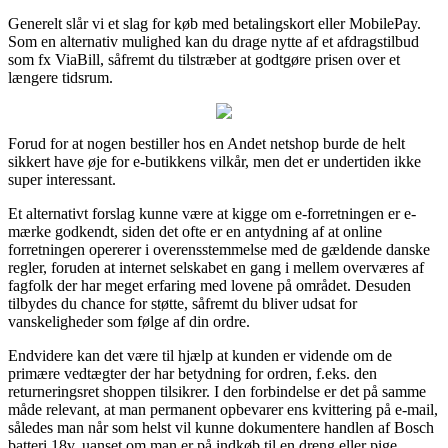
Generelt slår vi et slag for køb med betalingskort eller MobilePay.
Som en alternativ mulighed kan du drage nytte af et afdragstilbud
som fx ViaBill, såfremt du tilstræber at godtgøre prisen over et
længere tidsrum.
Forud for at nogen bestiller hos en Andet netshop burde de helt
sikkert have øje for e-butikkens vilkår, men det er undertiden ikke
super interessant.
Et alternativt forslag kunne være at kigge om e-forretningen er e-
mærke godkendt, siden det ofte er en antydning af at online
forretningen opererer i overensstemmelse med de gældende danske
regler, foruden at internet selskabet en gang i mellem overværes af
fagfolk der har meget erfaring med lovene på området. Desuden
tilbydes du chance for støtte, såfremt du bliver udsat for
vanskeligheder som følge af din ordre.
Endvidere kan det være til hjælp at kunden er vidende om de
primære vedtægter der har betydning for ordren, f.eks. den
returneringsret shoppen tilsikrer. I den forbindelse er det på samme
måde relevant, at man permanent opbevarer ens kvittering på e-mail,
således man når som helst vil kunne dokumentere handlen af Bosch
batteri 18v, uanset om man er på indkøb til en dreng eller pige.