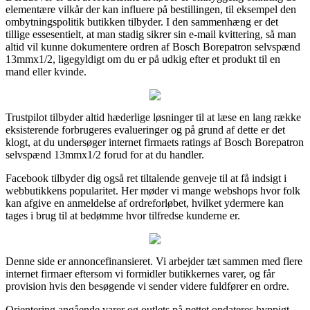
elementære vilkår der kan influere på bestillingen, til eksempel den
ombytningspolitik butikken tilbyder. I den sammenhæng er det
tillige essesentielt, at man stadig sikrer sin e-mail kvittering, så man
altid vil kunne dokumentere ordren af Bosch Borepatron selvspænd
13mmx1/2, ligegyldigt om du er på udkig efter et produkt til en
mand eller kvinde.
Trustpilot tilbyder altid hæderlige løsninger til at læse en lang række
eksisterende forbrugeres evalueringer og på grund af dette er det
klogt, at du undersøger internet firmaets ratings af Bosch Borepatron
selvspænd 13mmx1/2 forud for at du handler.
Facebook tilbyder dig også ret tiltalende genveje til at få indsigt i
webbutikkens popularitet. Her møder vi mange webshops hvor folk
kan afgive en anmeldelse af ordreforløbet, hvilket ydermere kan
tages i brug til at bedømme hvor tilfredse kunderne er.
Denne side er annoncefinansieret. Vi arbejder tæt sammen med flere
internet firmaer eftersom vi formidler butikkernes varer, og får
provision hvis den besøgende vi sender videre fuldfører en ordre.
Orientering angående varer og outlets på nettet opdateres hyppigt,