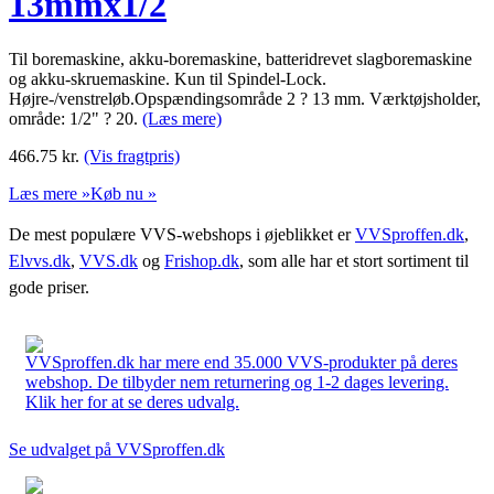
13mmx1/2
Til boremaskine, akku-boremaskine, batteridrevet slagboremaskine
og akku-skruemaskine. Kun til Spindel-Lock.
Højre-/venstreløb.Opspændingsområde 2 ? 13 mm. Værktøjsholder,
område: 1/2" ? 20.
(Læs mere)
466.75
kr.
(Vis fragtpris)
Læs mere »
Køb nu »
De mest populære VVS-webshops i øjeblikket er
VVSproffen.dk
,
Elvvs.dk
,
VVS.dk
og
Frishop.dk
, som alle har et stort sortiment til
gode priser.
VVSproffen.dk har mere end 35.000 VVS-produkter på deres
webshop. De tilbyder nem returnering og 1-2 dages levering.
Klik her for at se deres udvalg.
Se udvalget på VVSproffen.dk