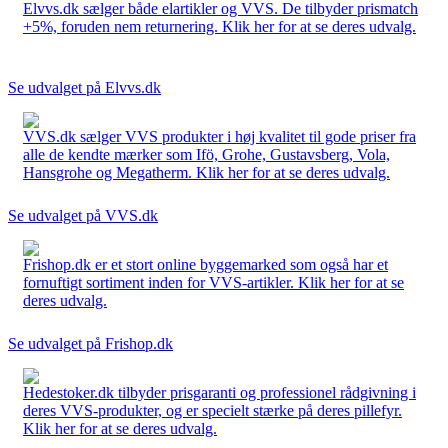
Elvvs.dk sælger både elartikler og VVS. De tilbyder prismatch
+5%, foruden nem returnering. Klik her for at se deres udvalg.
Se udvalget på Elvvs.dk
VVS.dk sælger VVS produkter i høj kvalitet til gode priser fra
alle de kendte mærker som Ifö, Grohe, Gustavsberg, Vola,
Hansgrohe og Megatherm. Klik her for at se deres udvalg.
Se udvalget på VVS.dk
Frishop.dk er et stort online byggemarked som også har et
fornuftigt sortiment inden for VVS-artikler. Klik her for at se
deres udvalg.
Se udvalget på Frishop.dk
Hedestoker.dk tilbyder prisgaranti og professionel rådgivning i
deres VVS-produkter, og er specielt stærke på deres pillefyr.
Klik her for at se deres udvalg.