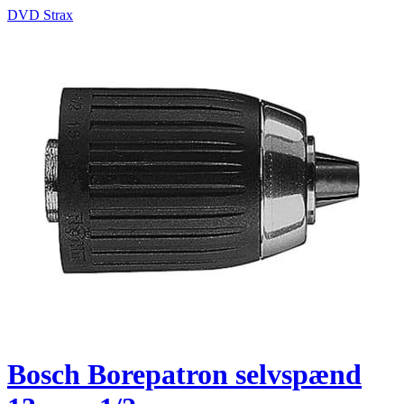
DVD Strax
Bosch Borepatron selvspænd