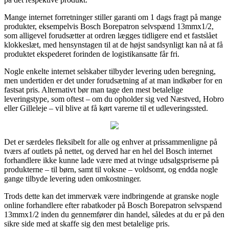
Mange internet forretninger stiller garanti om 1 dags fragt på mange
produkter, eksempelvis Bosch Borepatron selvspænd 13mmx1/2,
som alligevel forudsætter at ordren lægges tidligere end et fastslået
klokkeslæt, med hensynstagen til at de højst sandsynligt kan nå at få
produktet ekspederet forinden de logistikansatte får fri.
Nogle enkelte internet selskaber tilbyder levering uden beregning,
men undertiden er det under forudsætning af at man indkøber for en
fastsat pris. Alternativt bør man tage den mest betalelige
leveringstype, som oftest – om du opholder sig ved Næstved, Hobro
eller Gilleleje – vil blive at få kørt varerne til et udleveringssted.
Det er særdeles fleksibelt for alle og enhver at prissammenligne på
tværs af outlets på nettet, og derved har en hel del Bosch internet
forhandlere ikke kunne lade være med at tvinge udsalgspriserne på
produkterne – til børn, samt til voksne – voldsomt, og endda nogle
gange tilbyde levering uden omkostninger.
Trods dette kan det immervæk være indbringende at granske nogle
online forhandlere efter rabatkoder på Bosch Borepatron selvspænd
13mmx1/2 inden du gennemfører din handel, således at du er på den
sikre side med at skaffe sig den mest betalelige pris.