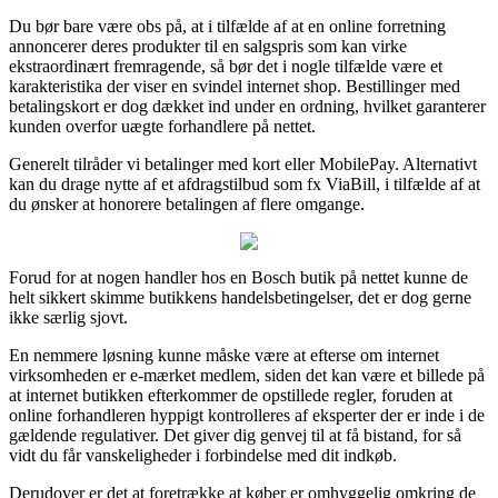
Du bør bare være obs på, at i tilfælde af at en online forretning
annoncerer deres produkter til en salgspris som kan virke
ekstraordinært fremragende, så bør det i nogle tilfælde være et
karakteristika der viser en svindel internet shop. Bestillinger med
betalingskort er dog dækket ind under en ordning, hvilket garanterer
kunden overfor uægte forhandlere på nettet.
Generelt tilråder vi betalinger med kort eller MobilePay. Alternativt
kan du drage nytte af et afdragstilbud som fx ViaBill, i tilfælde af at
du ønsker at honorere betalingen af flere omgange.
Forud for at nogen handler hos en Bosch butik på nettet kunne de
helt sikkert skimme butikkens handelsbetingelser, det er dog gerne
ikke særlig sjovt.
En nemmere løsning kunne måske være at efterse om internet
virksomheden er e-mærket medlem, siden det kan være et billede på
at internet butikken efterkommer de opstillede regler, foruden at
online forhandleren hyppigt kontrolleres af eksperter der er inde i de
gældende regulativer. Det giver dig genvej til at få bistand, for så
vidt du får vanskeligheder i forbindelse med dit indkøb.
Derudover er det at foretrække at køber er omhyggelig omkring de