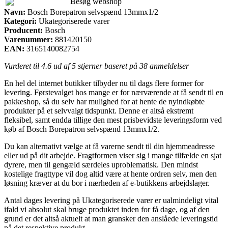
Besøg webshop
Navn:
Bosch Borepatron selvspænd 13mmx1/2
Kategori:
Ukategoriserede varer
Producent:
Bosch
Varenummer:
881420150
EAN:
3165140082754
Vurderet til
4.6
ud af 5 stjerner baseret på
38
anmeldelser
En hel del internet butikker tilbyder nu til dags flere former for
levering. Førstevalget hos mange er for nærværende at få sendt til en
pakkeshop, så du selv har mulighed for at hente de nyindkøbte
produkter på et selvvalgt tidspunkt. Denne er altså ekstremt
fleksibel, samt endda tillige den mest prisbevidste leveringsform ved
køb af Bosch Borepatron selvspænd 13mmx1/2.
Du kan alternativt vælge at få varerne sendt til din hjemmeadresse
eller ud på dit arbejde. Fragtformen viser sig i mange tilfælde en sjat
dyrere, men til gengæld særdeles uproblematisk. Den mindst
kostelige fragttype vil dog altid være at hente ordren selv, men den
løsning kræver at du bor i nærheden af e-butikkens arbejdslager.
Antal dages levering på Ukategoriserede varer er ualmindeligt vital
ifald vi absolut skal bruge produktet inden for få dage, og af den
grund er det altså aktuelt at man gransker den anslåede leveringstid
på det respektive produkt.