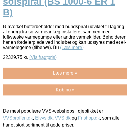
solspiral (BS 1000-6 ER 1
B)
B-mærket bufferbeholder med bundspiral udviklet til lagring
af energi fra solvarmeanlæg installeret sammen med
luft/væske varmepumpe eller andre varmekilder. Beholderen
har en fordelerplade ved indløbet og kan udstyres med et el-
varmelegeme (tilbehør). Bu
(Læs mere)
22329.75
kr.
(Vis fragtpris)
Læs mere »
Køb nu »
De mest populære VVS-webshops i øjeblikket er
VVSproffen.dk
,
Elvvs.dk
,
VVS.dk
og
Frishop.dk
, som alle
har et stort sortiment til gode priser.