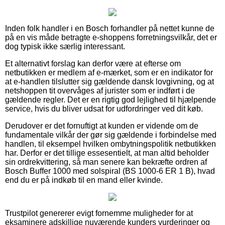
Inden folk handler i en Bosch forhandler på nettet kunne de
på en vis måde betragte e-shoppens forretningsvilkår, det er
dog typisk ikke særlig interessant.
Et alternativt forslag kan derfor være at efterse om
netbutikken er medlem af e-mærket, som er en indikator for
at e-handlen tilslutter sig gældende dansk lovgivning, og at
netshoppen tit overvåges af jurister som er indført i de
gældende regler. Det er en rigtig god lejlighed til hjælpende
service, hvis du bliver udsat for udfordringer ved dit køb.
Derudover er det fornuftigt at kunden er vidende om de
fundamentale vilkår der gør sig gældende i forbindelse med
handlen, til eksempel hvilken ombytningspolitik netbutikken
har. Derfor er det tillige essesentielt, at man altid beholder
sin ordrekvittering, så man senere kan bekræfte ordren af
Bosch Buffer 1000 med solspiral (BS 1000-6 ER 1 B), hvad
end du er på indkøb til en mand eller kvinde.
Trustpilot genererer evigt fornemme muligheder for at
eksaminere adskillige nuværende kunders vurderinger og