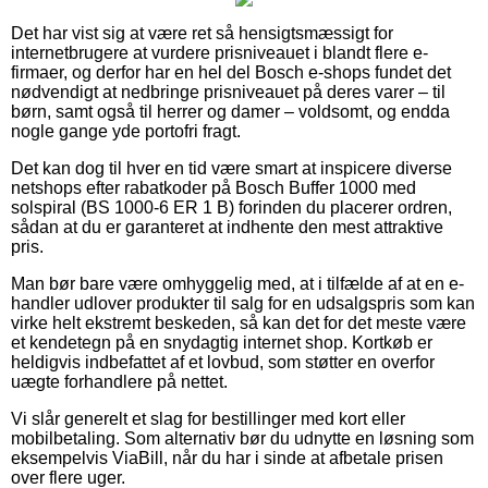
Det har vist sig at være ret så hensigtsmæssigt for
internetbrugere at vurdere prisniveauet i blandt flere e-
firmaer, og derfor har en hel del Bosch e-shops fundet det
nødvendigt at nedbringe prisniveauet på deres varer – til
børn, samt også til herrer og damer – voldsomt, og endda
nogle gange yde portofri fragt.
Det kan dog til hver en tid være smart at inspicere diverse
netshops efter rabatkoder på Bosch Buffer 1000 med
solspiral (BS 1000-6 ER 1 B) forinden du placerer ordren,
sådan at du er garanteret at indhente den mest attraktive
pris.
Man bør bare være omhyggelig med, at i tilfælde af at en e-
handler udlover produkter til salg for en udsalgspris som kan
virke helt ekstremt beskeden, så kan det for det meste være
et kendetegn på en snydagtig internet shop. Kortkøb er
heldigvis indbefattet af et lovbud, som støtter en overfor
uægte forhandlere på nettet.
Vi slår generelt et slag for bestillinger med kort eller
mobilbetaling. Som alternativ bør du udnytte en løsning som
eksempelvis ViaBill, når du har i sinde at afbetale prisen
over flere uger.