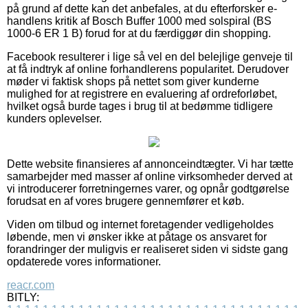
på grund af dette kan det anbefales, at du efterforsker e-
handlens kritik af Bosch Buffer 1000 med solspiral (BS
1000-6 ER 1 B) forud for at du færdiggør din shopping.
Facebook resulterer i lige så vel en del belejlige genveje til
at få indtryk af online forhandlerens popularitet. Derudover
møder vi faktisk shops på nettet som giver kunderne
mulighed for at registrere en evaluering af ordreforløbet,
hvilket også burde tages i brug til at bedømme tidligere
kunders oplevelser.
Dette website finansieres af annonceindtægter. Vi har tætte
samarbejder med masser af online virksomheder derved at
vi introducerer forretningernes varer, og opnår godtgørelse
forudsat en af vores brugere gennemfører et køb.
Viden om tilbud og internet foretagender vedligeholdes
løbende, men vi ønsker ikke at påtage os ansvaret for
forandringer der muligvis er realiseret siden vi sidste gang
opdaterede vores informationer.
reacr.com
BITLY: