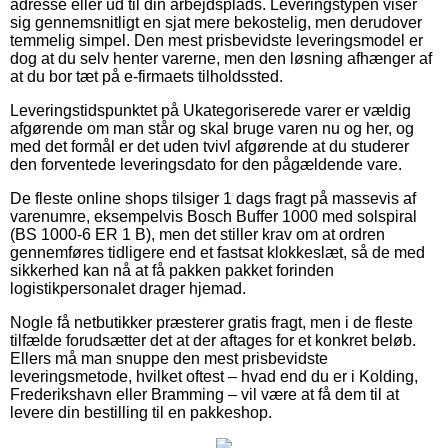
adresse eller ud til din arbejdsplads. Leveringstypen viser
sig gennemsnitligt en sjat mere bekostelig, men derudover
temmelig simpel. Den mest prisbevidste leveringsmodel er
dog at du selv henter varerne, men den løsning afhænger af
at du bor tæt på e-firmaets tilholdssted.
Leveringstidspunktet på Ukategoriserede varer er vældig
afgørende om man står og skal bruge varen nu og her, og
med det formål er det uden tvivl afgørende at du studerer
den forventede leveringsdato for den pågældende vare.
De fleste online shops tilsiger 1 dags fragt på massevis af
varenumre, eksempelvis Bosch Buffer 1000 med solspiral
(BS 1000-6 ER 1 B), men det stiller krav om at ordren
gennemføres tidligere end et fastsat klokkeslæt, så de med
sikkerhed kan nå at få pakken pakket forinden
logistikpersonalet drager hjemad.
Nogle få netbutikker præsterer gratis fragt, men i de fleste
tilfælde forudsætter det at der aftages for et konkret beløb.
Ellers må man snuppe den mest prisbevidste
leveringsmetode, hvilket oftest – hvad end du er i Kolding,
Frederikshavn eller Bramming – vil være at få dem til at
levere din bestilling til en pakkeshop.