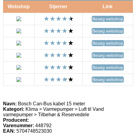
Webshop
Stjerner
Link
Besøg webshop
Besøg webshop
Besøg webshop
Besøg webshop
Besøg webshop
Besøg webshop
Navn:
Bosch Can-Bus kabel 15 meter
Kategori:
Klima > Varmepumper > Luft til Vand
varmepumper > Tilbehør & Reservedele
Producent:
Varenummer:
448792
EAN:
5704748523030