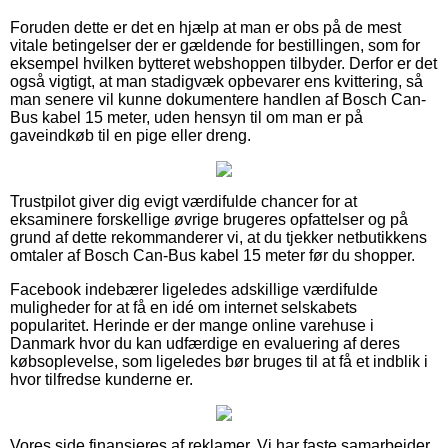
Foruden dette er det en hjælp at man er obs på de mest
vitale betingelser der er gældende for bestillingen, som for
eksempel hvilken bytteret webshoppen tilbyder. Derfor er det
også vigtigt, at man stadigvæk opbevarer ens kvittering, så
man senere vil kunne dokumentere handlen af Bosch Can-
Bus kabel 15 meter, uden hensyn til om man er på
gaveindkøb til en pige eller dreng.
Trustpilot giver dig evigt værdifulde chancer for at
eksaminere forskellige øvrige brugeres opfattelser og på
grund af dette rekommanderer vi, at du tjekker netbutikkens
omtaler af Bosch Can-Bus kabel 15 meter før du shopper.
Facebook indebærer ligeledes adskillige værdifulde
muligheder for at få en idé om internet selskabets
popularitet. Herinde er der mange online varehuse i
Danmark hvor du kan udfærdige en evaluering af deres
købsoplevelse, som ligeledes bør bruges til at få et indblik i
hvor tilfredse kunderne er.
Vores side finansieres af reklamer. Vi har faste samarbejder