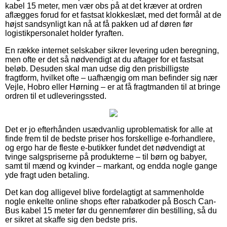
kabel 15 meter, men vær obs på at det kræver at ordren
aflægges forud for et fastsat klokkeslæt, med det formål at de
højst sandsynligt kan nå at få pakken ud af døren før
logistikpersonalet holder fyraften.
En række internet selskaber sikrer levering uden beregning,
men ofte er det så nødvendigt at du aftager for et fastsat
beløb. Desuden skal man udse dig den prisbilligste
fragtform, hvilket ofte – uafhængig om man befinder sig nær
Vejle, Hobro eller Hørning – er at få fragtmanden til at bringe
ordren til et udleveringssted.
Det er jo efterhånden usædvanlig uproblematisk for alle at
finde frem til de bedste priser hos forskellige e-forhandlere,
og ergo har de fleste e-butikker fundet det nødvendigt at
tvinge salgspriserne på produkterne – til børn og babyer,
samt til mænd og kvinder – markant, og endda nogle gange
yde fragt uden betaling.
Det kan dog alligevel blive fordelagtigt at sammenholde
nogle enkelte online shops efter rabatkoder på Bosch Can-
Bus kabel 15 meter før du gennemfører din bestilling, så du
er sikret at skaffe sig den bedste pris.