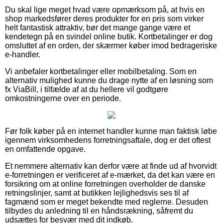
Du skal lige meget hvad være opmærksom på, at hvis en
shop markedsfører deres produkter for en pris som virker
helt fantastisk attraktiv, bør det mange gange være et
kendetegn på en svindel online butik. Kortbetalinger er dog
omsluttet af en orden, der skærmer køber imod bedrageriske
e-handler.
Vi anbefaler kortbetalinger eller mobilbetaling. Som en
alternativ mulighed kunne du drage nytte af en løsning som
fx ViaBill, i tilfælde af at du hellere vil godtgøre
omkostningerne over en periode.
Før folk køber på en internet handler kunne man faktisk løbe
igennem virksomhedens forretningsaftale, dog er det oftest
en omfattende opgave.
Et nemmere alternativ kan derfor være at finde ud af hvorvidt
e-forretningen er verificeret af e-mærket, da det kan være en
forsikring om at online forretningen overholder de danske
retningslinjer, samt at butikken lejlighedsvis ses til af
fagmænd som er meget bekendte med reglerne. Desuden
tilbydes du anledning til en håndsrækning, såfremt du
udsættes for besvær med dit indkøb.