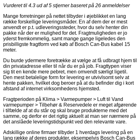
Vurderet til
4.3
ud af 5 stjerner baseret på
26
anmeldelser
Mange forretninger på nettet tilbyder i øjeblikket en lang
række forskellige leveringsmåder. En af dem der er mest
anvendt er p.t. udleveringssteder, hvor du selv henter din
pakke når der er mulighed for det. Fragtmuligheden er jo
yderst fremkommelig, samt mange gange ligeledes den
prisbilligste fragtform ved køb af Bosch Can-Bus kabel 15
meter.
Du burde ydermere foretrække at vælge at få udbragt hjem til
din privatadresse eller til når du er på job. Fragttypen viser
sig tit en kende mere pebret, men omvendt særligt ligetil.
Den mest betalelige form for levering er utvivlsomt selv at
hente pakken, hvilket dog beroer på at du befinder dig i kort
afstand af internet virksomhedens hjemsted.
Fragtperioden på Klima > Varmepumper > Luft til Vand
varmepumper > Tilbehør & Reservedele er meget afgørende
i tilfælde af at du står og skal bruge produkterne med det
samme, og derfor er det rigtig aktuelt at man ser nærmere på
det anslåede leveringstidspunkt ved den relevante vare.
Adskillige online firmaer tilbyder 1 hverdags levering på en
lang række af deres produkter, eksempelvis Bosch Can-Bus