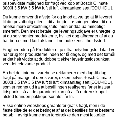
prisbevidste mulighed for fragt ved køb af Bosch Climate
3000i 3,5 kW 3,5 kW luft til luft klimaanlæg sæt [ODU+IDU].
Du kunne omvendt afveje for og imod at vælge at få leveret
til din privatbolig eller til dit arbejde. Løsningen bliver tit en
anelse mere omkostningsfuld, men endda ualmindeligt
smertefri. Den mest betalelige leveringsudgave er unægtelig
at du selv henter produkterne, hvilket dog afhænger af at du
har bopæl med kort afstand til netbutikkens tilholdssted.
Fragtperioden på Produkter er jo ultra betydningsfuld ifald vi
har brug for produkterne inden for få dage, og med det formål
er det helt vigtigt at du dobbelttjekker leveringstidspunktet
ved det relevante produkt.
En hel del internet varehuse reklamerer med dag-til-dag
fragt på mange af deres varer, eksempelvis Bosch Climate
3000i 3,5 kW 3,5 kW luft til luft klimaanlæg sæt [ODU+IDU],
som er regnet ud fra at bestillingen realiseres før et fastsat
tidspunkt, så at de garanteret kan nå at få ordren skippet
afsted forinden pakkepersonalet får fri.
Visse online webshops garanterer gratis fragt, men i de
fleste tilfælde er det betinget af at der bestilles for et bestemt
beløb. I øvrigt kunne man foretrække den mest letkøbte