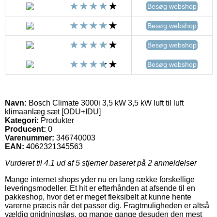
Besøg webshop
Besøg webshop
Besøg webshop
Besøg webshop
Navn:
Bosch Climate 3000i 3,5 kW 3,5 kW luft til luft
klimaanlæg sæt [ODU+IDU]
Kategori:
Produkter
Producent:
0
Varenummer:
346740003
EAN:
4062321345563
Vurderet til
4.1
ud af 5 stjerner baseret på
2
anmeldelser
Mange internet shops yder nu en lang række forskellige
leveringsmodeller. Et hit er efterhånden at afsende til en
pakkeshop, hvor det er meget fleksibelt at kunne hente
varerne præcis når det passer dig. Fragtmuligheden er altså
vældig gnidningsløs, og mange gange desuden den mest