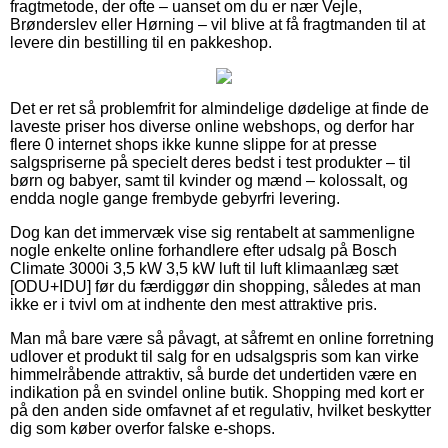
fragtmetode, der ofte – uanset om du er nær Vejle,
Brønderslev eller Hørning – vil blive at få fragtmanden til at
levere din bestilling til en pakkeshop.
Det er ret så problemfrit for almindelige dødelige at finde de
laveste priser hos diverse online webshops, og derfor har
flere 0 internet shops ikke kunne slippe for at presse
salgspriserne på specielt deres bedst i test produkter – til
børn og babyer, samt til kvinder og mænd – kolossalt, og
endda nogle gange frembyde gebyrfri levering.
Dog kan det immervæk vise sig rentabelt at sammenligne
nogle enkelte online forhandlere efter udsalg på Bosch
Climate 3000i 3,5 kW 3,5 kW luft til luft klimaanlæg sæt
[ODU+IDU] før du færdiggør din shopping, således at man
ikke er i tvivl om at indhente den mest attraktive pris.
Man må bare være så påvagt, at såfremt en online forretning
udlover et produkt til salg for en udsalgspris som kan virke
himmelråbende attraktiv, så burde det undertiden være en
indikation på en svindel online butik. Shopping med kort er
på den anden side omfavnet af et regulativ, hvilket beskytter
dig som køber overfor falske e-shops.