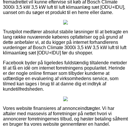
fremadrettet vil kunne eftervise sit køb af Bosch Climate
3000i 3,5 kW 3,5 kW luft til luft klimaanlæg sæt [ODU+IDU],
uanset om du søger et produkt til en herre eller dame.
Trustpilot medfører absolut stabile løsninger til at betragte en
lang række nuværende køberes opfattelser og på grund af
dette anbefaler vi, at du kigger på internet forhandlerens
vurderinger af Bosch Climate 3000i 3,5 kW 3,5 kW luft til luft
klimaanlæg sæt [ODU+IDU] før du shopper.
Facebook byder på ligeledes fuldstændig tiltalende metoder
til at få en idé om internet forretningens popularitet. Herinde
er der nogle online firmaer som tilbyder kunderne at
udfærdige en evaluering af virksomhedens service, som
tilmed kan tages i brug til at danne dig et indtryk af
kundetilfredsheden.
Vores website finansieres af annonceindtægter. Vi har
aftaler med massevis af forretninger på nettet hvori vi
annoncerer forretningernes tilbud, og høster betaling såfremt
en bruger fra vores website gennemfører en handel.