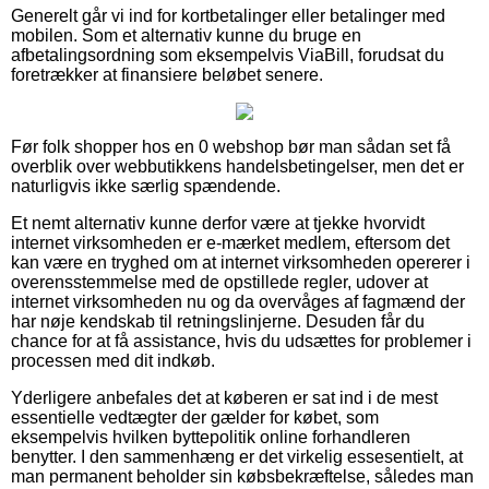
Generelt går vi ind for kortbetalinger eller betalinger med
mobilen. Som et alternativ kunne du bruge en
afbetalingsordning som eksempelvis ViaBill, forudsat du
foretrækker at finansiere beløbet senere.
Før folk shopper hos en 0 webshop bør man sådan set få
overblik over webbutikkens handelsbetingelser, men det er
naturligvis ikke særlig spændende.
Et nemt alternativ kunne derfor være at tjekke hvorvidt
internet virksomheden er e-mærket medlem, eftersom det
kan være en tryghed om at internet virksomheden opererer i
overensstemmelse med de opstillede regler, udover at
internet virksomheden nu og da overvåges af fagmænd der
har nøje kendskab til retningslinjerne. Desuden får du
chance for at få assistance, hvis du udsættes for problemer i
processen med dit indkøb.
Yderligere anbefales det at køberen er sat ind i de mest
essentielle vedtægter der gælder for købet, som
eksempelvis hvilken byttepolitik online forhandleren
benytter. I den sammenhæng er det virkelig essesentielt, at
man permanent beholder sin købsbekræftelse, således man