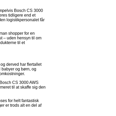
sempelvis Bosch CS 3000
eres tidligere end et
en logistikpersonalet får
 man shopper for en
st – uden hensyn til om
dukterne til et
og derved har flertallet
l babyer og børn, og
 omkostninger.
 på Bosch CS 3000 AWS
meret til at skaffe sig den
es for helt fantastisk
r er trods alt en del af