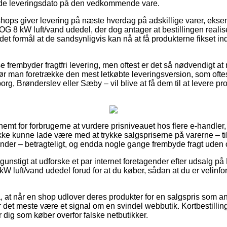
ede leveringsdato på den vedkommende vare.
 shops giver levering på næste hverdag på adskillige varer, ek
6 OG 8 kW luft/vand udedel, der dog antager at bestillingen realis
et formål at de sandsynligvis kan nå at få produkterne fikset ind
 frembyder fragtfri levering, men oftest er det så nødvendigt at
 bør man foretrække den mest letkøbte leveringsversion, som ofte
rg, Brønderslev eller Sæby – vil blive at få dem til at levere pro
emt for forbrugerne at vurdere prisniveauet hos flere e-handler, 
ikke kunne lade være med at trykke salgspriserne på varerne – ti
inder – betragteligt, og endda nogle gange frembyde fragt uden
unstigt at udforske et par internet foretagender efter udsalg
8 kW luft/vand udedel forud for at du køber, sådan at du er velinfor
at når en shop udlover deres produkter for en salgspris som ans
r det meste være et signal om en svindel webbutik. Kortbestillinge
 dig som køber overfor falske netbutikker.