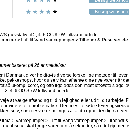
Besøg webshop
Besøg webshop
 gulvstativ til 2, 4, 6 OG 8 kW luft/vand udedel
pumper > Luft til Vand varmepumper > Tilbehør & Reservedele
jerner baseret på
26
anmeldelser
 i Danmark giver heldigvis diverse forskellige metoder til lever
kket pakkeshops, hvor du selv kan afhente dine nye varer når det
et så ukompliceret, og ofte ligeledes den mest letkøbte slags l
il 2, 4, 6 OG 8 kW luft/vand udedel.
e at vælge afsending til din lejlighed eller ud til dit arbejde. F
endvidere ret uproblematisk. Den mest letkøbte leveringsversion 
akken selv, som desværre betinges af at du opholder dig nærved
 Klima > Varmepumper > Luft til Vand varmepumper > Tilbehør 
 du absolut skal bruge varen om få sekunder, så i det øjemed 