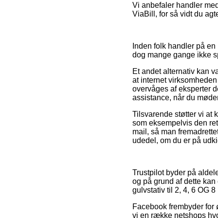
Vi anbefaler handler med 
ViaBill, for så vidt du ag
Inden folk handler på en
dog mange gange ikke sp
Et andet alternativ kan 
at internet virksomheden
overvåges af eksperter de
assistance, når du møder
Tilsvarende støtter vi at
som eksempelvis den retur
mail, så man fremadrette
udedel, om du er på udkig 
Trustpilot byder på alde
og på grund af dette ka
gulvstativ til 2, 4, 6 OG
Facebook frembyder for ø
vi en række netshops hvo