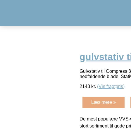
gulvstativ 
Gulvstativ til Compress 
nedfaldende blade. Stati
2143
kr.
(Vis fragtpris)
Læs mere »
De mest populære VVS-w
stort sortiment til gode pr