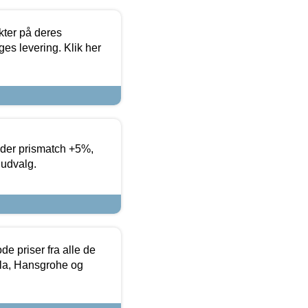
ter på deres
es levering. Klik her
yder prismatch +5%,
 udvalg.
de priser fra alle de
la, Hansgrohe og