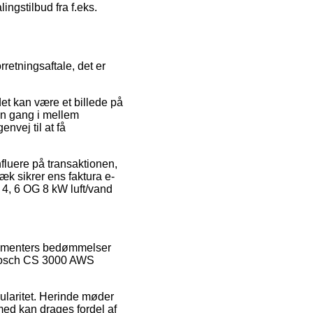
ingstilbud fra f.eks.
retningsaftale, det er
et kan være et billede på
en gang i mellem
nvej til at få
fluere på transaktionen,
æk sikrer ens faktura e-
 4, 6 OG 8 kW luft/vand
nsumenters bedømmelser
 Bosch CS 3000 AWS
ularitet. Herinde møder
med kan drages fordel af