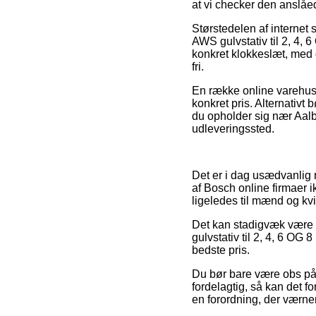
at vi checker den anslå
Størstedelen af internet
AWS gulvstativ til 2, 4, 
konkret klokkeslæt, med d
fri.
En række online varehuse
konkret pris. Alternativt
du opholder sig nær Aalbo
udleveringssted.
Det er i dag usædvanlig n
af Bosch online firmaer 
ligeledes til mænd og kv
Det kan stadigvæk være g
gulvstativ til 2, 4, 6 OG 
bedste pris.
Du bør bare være obs på, 
fordelagtig, så kan det fo
en forordning, der værner