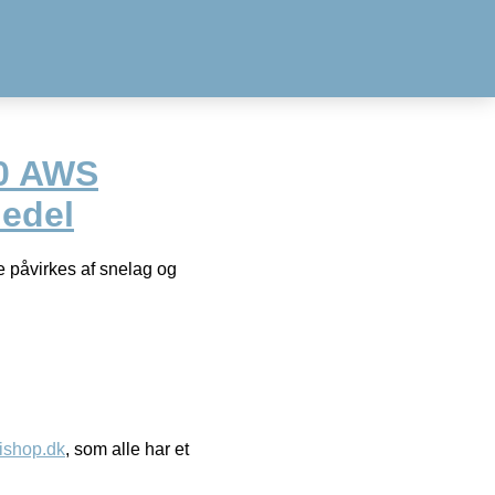
0 AWS
dedel
e påvirkes af snelag og
ishop.dk
, som alle har et