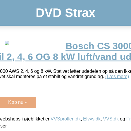
DVD Strax
Bosch CS 300
til 2, 4, 6 OG 8 kW luft/vand u
3000 AWS 2, 4, 6 og 8 kW. Stativet løfter udedelen op så den ikk
vet skal monteres på et stabilt og vandret grundlag.
(Læs mere)
Køb nu »
ebshops i øjeblikket er
VVSproffen.dk
,
Elvvs.dk
,
VVS.dk
og
Fr
iser.