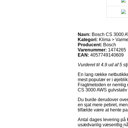
Navn:
Bosch CS 3000 AWS
Kategori:
Klima > Varme
Producent:
Bosch
Varenummer:
1474265
EAN:
4057749140609
Vurderet til
4.9
ud af 5 st
En lang række netbutikker
mest populær er i øjebli
Fragtmetoden er nemlig r
CS 3000 AWS gulvstativ t
Du burde derudover overvej
en sjat mere pebret, men 
tilfælde være at hente p
Antal dages levering på
usædvanlig væsentlig når