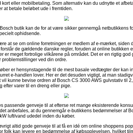
kort eller mobilbetaling. Som alternativ kan du udnytte et afbetal
ter at betale beløbet ude i fremtiden.
 Bosch butik kan de for at være sikker gennemgå netbutikkens for
ecielt ophidsende.
være at se om online forretningen er medlem af e-mærket, siden d
 forstår de gældende danske regler, foruden at online butikken 
r er meget fortrolige vilkårene på området. Det er en rigtig god ge
 problemstillinger ved din ordre.
 køber er hensynstagende til de mest basale vedtægter der kan in
ret e-handlen lover. Her er det desuden vigtigt, at man stadigv
t vil kunne bevise ordren af Bosch CS 3000 AWS gulvstativ til 2,
efter varer til en dreng eller pige.
les passende genveje til at efterse ret mange eksisterende ko
n det anbefales, at du gennemgår e-butikkens bedømmelser af
 8 kW luft/vand udedel inden du køber.
vrigt altid gode genveje til at få en idé om online shoppens pop
r folk kan levere en bedømmelse af købsoplevelsen, hvilket til