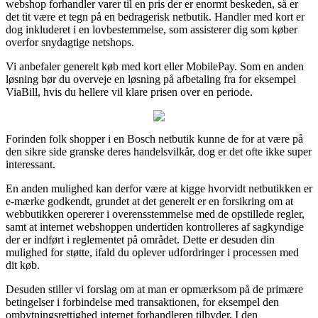
webshop forhandler varer til en pris der er enormt beskeden, så er
det tit være et tegn på en bedragerisk netbutik. Handler med kort er
dog inkluderet i en lovbestemmelse, som assisterer dig som køber
overfor snydagtige netshops.
Vi anbefaler generelt køb med kort eller MobilePay. Som en anden
løsning bør du overveje en løsning på afbetaling fra for eksempel
ViaBill, hvis du hellere vil klare prisen over en periode.
Forinden folk shopper i en Bosch netbutik kunne de for at være på
den sikre side granske deres handelsvilkår, dog er det ofte ikke super
interessant.
En anden mulighed kan derfor være at kigge hvorvidt netbutikken er
e-mærke godkendt, grundet at det generelt er en forsikring om at
webbutikken opererer i overensstemmelse med de opstillede regler,
samt at internet webshoppen undertiden kontrolleres af sagkyndige
der er indført i reglementet på området. Dette er desuden din
mulighed for støtte, ifald du oplever udfordringer i processen med
dit køb.
Desuden stiller vi forslag om at man er opmærksom på de primære
betingelser i forbindelse med transaktionen, for eksempel den
ombytningsrettighed internet forhandleren tilbyder. I den