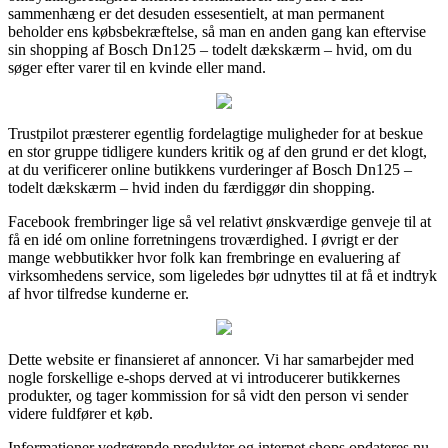
sammenhæng er det desuden essesentielt, at man permanent
beholder ens købsbekræftelse, så man en anden gang kan eftervise
sin shopping af Bosch Dn125 – todelt dækskærm – hvid, om du
søger efter varer til en kvinde eller mand.
Trustpilot præsterer egentlig fordelagtige muligheder for at beskue
en stor gruppe tidligere kunders kritik og af den grund er det klogt,
at du verificerer online butikkens vurderinger af Bosch Dn125 –
todelt dækskærm – hvid inden du færdiggør din shopping.
Facebook frembringer lige så vel relativt ønskværdige genveje til at
få en idé om online forretningens troværdighed. I øvrigt er der
mange webbutikker hvor folk kan frembringe en evaluering af
virksomhedens service, som ligeledes bør udnyttes til at få et indtryk
af hvor tilfredse kunderne er.
Dette website er finansieret af annoncer. Vi har samarbejder med
nogle forskellige e-shops derved at vi introducerer butikkernes
produkter, og tager kommission for så vidt den person vi sender
videre fuldfører et køb.
Informationer vedrørende produkter og internet shops opdateres nu