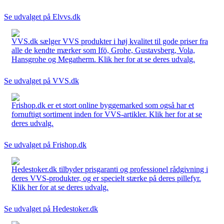
Se udvalget på Elvvs.dk
VVS.dk sælger VVS produkter i høj kvalitet til gode priser fra
alle de kendte mærker som Ifö, Grohe, Gustavsberg, Vola,
Hansgrohe og Megatherm. Klik her for at se deres udvalg.
Se udvalget på VVS.dk
Frishop.dk er et stort online byggemarked som også har et
fornuftigt sortiment inden for VVS-artikler. Klik her for at se
deres udvalg.
Se udvalget på Frishop.dk
Hedestoker.dk tilbyder prisgaranti og professionel rådgivning i
deres VVS-produkter, og er specielt stærke på deres pillefyr.
Klik her for at se deres udvalg.
Se udvalget på Hedestoker.dk