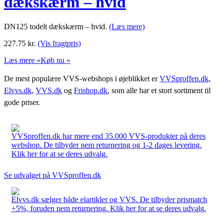
dækskærm – hvid
DN125 todelt dækskærm – hvid.
(Læs mere)
227.75
kr.
(Vis fragtpris)
Læs mere »
Køb nu »
De mest populære VVS-webshops i øjeblikket er
VVSproffen.dk
,
Elvvs.dk
,
VVS.dk
og
Frishop.dk
, som alle har et stort sortiment til
gode priser.
VVSproffen.dk har mere end 35.000 VVS-produkter på deres
webshop. De tilbyder nem returnering og 1-2 dages levering.
Klik her for at se deres udvalg.
Se udvalget på VVSproffen.dk
Elvvs.dk sælger både elartikler og VVS. De tilbyder prismatch
+5%, foruden nem returnering. Klik her for at se deres udvalg.