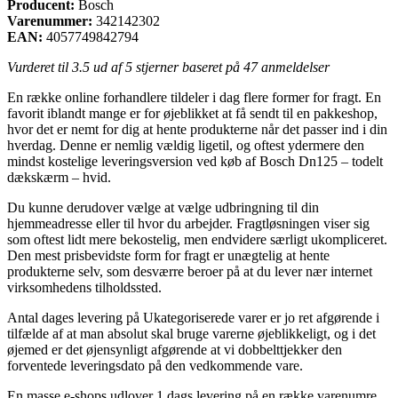
Producent:
Bosch
Varenummer:
342142302
EAN:
4057749842794
Vurderet til
3.5
ud af 5 stjerner baseret på
47
anmeldelser
En række online forhandlere tildeler i dag flere former for fragt. En
favorit iblandt mange er for øjeblikket at få sendt til en pakkeshop,
hvor det er nemt for dig at hente produkterne når det passer ind i din
hverdag. Denne er nemlig vældig ligetil, og oftest ydermere den
mindst kostelige leveringsversion ved køb af Bosch Dn125 – todelt
dækskærm – hvid.
Du kunne derudover vælge at vælge udbringning til din
hjemmeadresse eller til hvor du arbejder. Fragtløsningen viser sig
som oftest lidt mere bekostelig, men endvidere særligt ukompliceret.
Den mest prisbevidste form for fragt er unægtelig at hente
produkterne selv, som desværre beroer på at du lever nær internet
virksomhedens tilholdssted.
Antal dages levering på Ukategoriserede varer er jo ret afgørende i
tilfælde af at man absolut skal bruge varerne øjeblikkeligt, og i det
øjemed er det øjensynligt afgørende at vi dobbelttjekker den
forventede leveringsdato på den vedkommende vare.
En masse e-shops udlover 1 dags levering på en række varenumre,