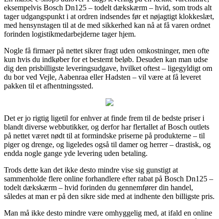
eksempelvis Bosch Dn125 – todelt dækskærm – hvid, som trods alt
tager udgangspunkt i at ordren indsendes før et nøjagtigt klokkeslæt,
med hensynstagen til at de med sikkerhed kan nå at få varen ordnet
forinden logistikmedarbejderne tager hjem.
Nogle få firmaer på nettet sikrer fragt uden omkostninger, men ofte
kun hvis du indkøber for et bestemt beløb. Desuden kan man udse
dig den prisbilligste leveringsudgave, hvilket oftest – ligegyldigt om
du bor ved Vejle, Aabenraa eller Hadsten – vil være at få leveret
pakken til et afhentningssted.
Det er jo rigtig ligetil for enhver at finde frem til de bedste priser i
blandt diverse webbutikker, og derfor har flertallet af Bosch outlets
på nettet været nødt til at formindske priserne på produkterne – til
piger og drenge, og ligeledes også til damer og herrer – drastisk, og
endda nogle gange yde levering uden betaling.
Trods dette kan det ikke desto mindre vise sig gunstigt at
sammenholde flere online forhandlere efter rabat på Bosch Dn125 –
todelt dækskærm – hvid forinden du gennemfører din handel,
således at man er på den sikre side med at indhente den billigste pris.
Man må ikke desto mindre være omhyggelig med, at ifald en online