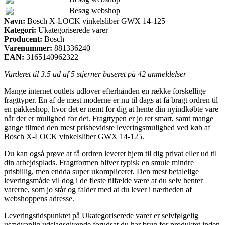
Besøg webshop
Navn:
Bosch X-LOCK vinkelsliber GWX 14-125
Kategori:
Ukategoriserede varer
Producent:
Bosch
Varenummer:
881336240
EAN:
3165140962322
Vurderet til
3.5
ud af 5 stjerner baseret på
42
anmeldelser
Mange internet outlets udlover efterhånden en række forskellige
fragttyper. En af de mest moderne er nu til dags at få bragt ordren til
en pakkeshop, hvor det er nemt for dig at hente din nyindkøbte vare
når der er mulighed for det. Fragttypen er jo ret smart, samt mange
gange tilmed den mest prisbevidste leveringsmulighed ved køb af
Bosch X-LOCK vinkelsliber GWX 14-125.
Du kan også prøve at få ordren leveret hjem til dig privat eller ud til
din arbejdsplads. Fragtformen bliver typisk en smule mindre
prisbillig, men endda super ukompliceret. Den mest betalelige
leveringsmåde vil dog i de fleste tilfælde være at du selv henter
varerne, som jo står og falder med at du lever i nærheden af
webshoppens adresse.
Leveringstidspunktet på Ukategoriserede varer er selvfølgelig
usædvanlig udslagsgivende forudsat du har brug for produktet inden