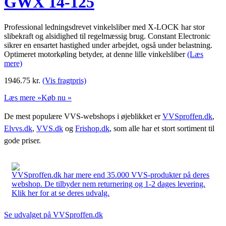
GWX 14-125
Professional ledningsdrevet vinkelsliber med X-LOCK har stor
slibekraft og alsidighed til regelmæssig brug. Constant Electronic
sikrer en ensartet hastighed under arbejdet, også under belastning.
Optimeret motorkøling betyder, at denne lille vinkelsliber
(Læs
mere)
1946.75
kr.
(Vis fragtpris)
Læs mere »
Køb nu »
De mest populære VVS-webshops i øjeblikket er
VVSproffen.dk
,
Elvvs.dk
,
VVS.dk
og
Frishop.dk
, som alle har et stort sortiment til
gode priser.
VVSproffen.dk har mere end 35.000 VVS-produkter på deres
webshop. De tilbyder nem returnering og 1-2 dages levering.
Klik her for at se deres udvalg.
Se udvalget på VVSproffen.dk