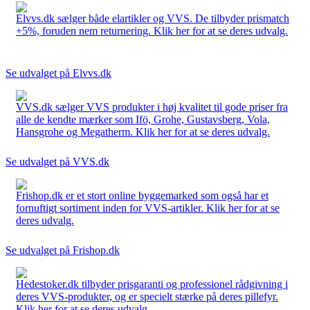
Elvvs.dk sælger både elartikler og VVS. De tilbyder prismatch
+5%, foruden nem returnering. Klik her for at se deres udvalg.
Se udvalget på Elvvs.dk
VVS.dk sælger VVS produkter i høj kvalitet til gode priser fra
alle de kendte mærker som Ifö, Grohe, Gustavsberg, Vola,
Hansgrohe og Megatherm. Klik her for at se deres udvalg.
Se udvalget på VVS.dk
Frishop.dk er et stort online byggemarked som også har et
fornuftigt sortiment inden for VVS-artikler. Klik her for at se
deres udvalg.
Se udvalget på Frishop.dk
Hedestoker.dk tilbyder prisgaranti og professionel rådgivning i
deres VVS-produkter, og er specielt stærke på deres pillefyr.
Klik her for at se deres udvalg.