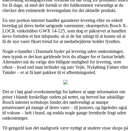
for få dage, så med det formål er det fuldkommen væsentligt at du
checker den estimerede leveringsdato for det aktuelle produkt.
En stor portion internet handler garanterer levering efter en enkelt
hverdag på deres bedst sælgende varenumre, eksempelvis Bosch X-
LOCK vinkelsliber GWX 14-125, som dog er påkrævet at handlen
laves forinden et fast tidspunkt, så at de har udsigt til at kunne nå at
få de nye varer fikset forud for at medarbejderne holder fyraften.
Nogle e-handler i Danmark byder på levering uden omkostninger,
men typisk er det kun gældende hvis du aftager for et fastsat beløb.
Alternativt må du vælge den billigste mulighed for levering, som
oftest – hvad end man befinder sig nær Vejle, Nykøbing Falster eller
Tønder – er at få kørt pakken til et afhentningssted.
Det er i høj grad overkommeligt for købere at søge information om
priser i blandt forskellige outlets på nettet, og herved har adskillige
Bosch internet webshops fundet det nødvendigt at stampe
prisniveauet på mange af deres varer – til juniorer, og ligeledes også
til voksne – helt i bund, og endda nogle gange frembyde fragt uden
omkostninger.
Til gengæld kan det stadigvæk være nyttigt at studere visse shops på