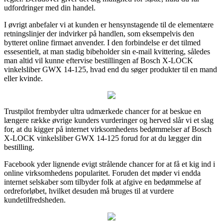
udfordringer med din handel.
I øvrigt anbefaler vi at kunden er hensynstagende til de elementære
retningslinjer der indvirker på handlen, som eksempelvis den
bytteret online firmaet anvender. I den forbindelse er det tilmed
essesentielt, at man stadig bibeholder sin e-mail kvittering, således
man altid vil kunne eftervise bestillingen af Bosch X-LOCK
vinkelsliber GWX 14-125, hvad end du søger produkter til en mand
eller kvinde.
Trustpilot frembyder ultra udmærkede chancer for at beskue en
længere række øvrige kunders vurderinger og herved slår vi et slag
for, at du kigger på internet virksomhedens bedømmelser af Bosch
X-LOCK vinkelsliber GWX 14-125 forud for at du lægger din
bestilling.
Facebook yder lignende evigt strålende chancer for at få et kig ind i
online virksomhedens popularitet. Foruden det møder vi endda
internet selskaber som tilbyder folk at afgive en bedømmelse af
ordreforløbet, hvilket desuden må bruges til at vurdere
kundetilfredsheden.