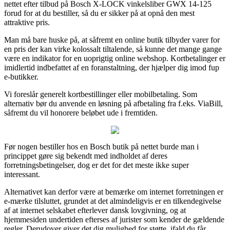
nettet efter tilbud på Bosch X-LOCK vinkelsliber GWX 14-125
forud for at du bestiller, så du er sikker på at opnå den mest
attraktive pris.
Man må bare huske på, at såfremt en online butik tilbyder varer for
en pris der kan virke kolossalt tiltalende, så kunne det mange gange
være en indikator for en uoprigtig online webshop. Kortbetalinger er
imidlertid indbefattet af en foranstaltning, der hjælper dig imod fup
e-butikker.
Vi foreslår generelt kortbestillinger eller mobilbetaling. Som
alternativ bør du anvende en løsning på afbetaling fra f.eks. ViaBill,
såfremt du vil honorere beløbet ude i fremtiden.
Før nogen bestiller hos en Bosch butik på nettet burde man i
princippet gøre sig bekendt med indholdet af deres
forretningsbetingelser, dog er det for det meste ikke super
interessant.
Alternativet kan derfor være at bemærke om internet forretningen er
e-mærke tilsluttet, grundet at det almindeligvis er en tilkendegivelse
af at internet selskabet efterlever dansk lovgivning, og at
hjemmesiden undertiden efterses af jurister som kender de gældende
regler. Derudover giver det dig mulighed for støtte, ifald du får