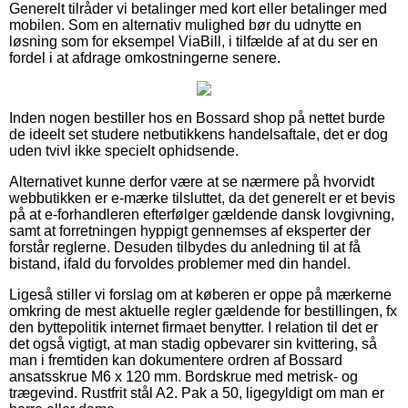
Generelt tilråder vi betalinger med kort eller betalinger med
mobilen. Som en alternativ mulighed bør du udnytte en
løsning som for eksempel ViaBill, i tilfælde af at du ser en
fordel i at afdrage omkostningerne senere.
Inden nogen bestiller hos en Bossard shop på nettet burde
de ideelt set studere netbutikkens handelsaftale, det er dog
uden tvivl ikke specielt ophidsende.
Alternativet kunne derfor være at se nærmere på hvorvidt
webbutikken er e-mærke tilsluttet, da det generelt er et bevis
på at e-forhandleren efterfølger gældende dansk lovgivning,
samt at forretningen hyppigt gennemses af eksperter der
forstår reglerne. Desuden tilbydes du anledning til at få
bistand, ifald du forvoldes problemer med din handel.
Ligeså stiller vi forslag om at køberen er oppe på mærkerne
omkring de mest aktuelle regler gældende for bestillingen, fx
den byttepolitik internet firmaet benytter. I relation til det er
det også vigtigt, at man stadig opbevarer sin kvittering, så
man i fremtiden kan dokumentere ordren af Bossard
ansatsskrue M6 x 120 mm. Bordskrue med metrisk- og
trægevind. Rustfrit stål A2. Pak a 50, ligegyldigt om man er