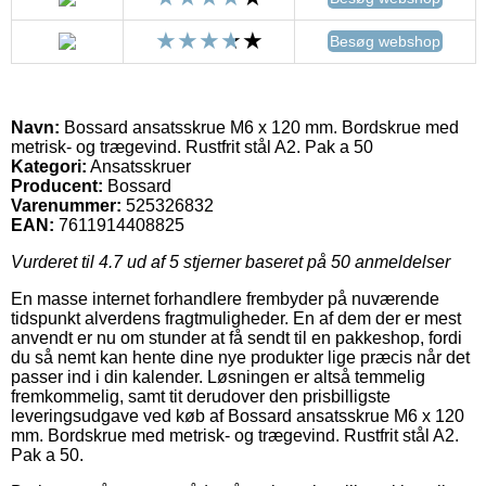
Besøg webshop
Navn:
Bossard ansatsskrue M6 x 120 mm. Bordskrue med
metrisk- og trægevind. Rustfrit stål A2. Pak a 50
Kategori:
Ansatsskruer
Producent:
Bossard
Varenummer:
525326832
EAN:
7611914408825
Vurderet til
4.7
ud af 5 stjerner baseret på
50
anmeldelser
En masse internet forhandlere frembyder på nuværende
tidspunkt alverdens fragtmuligheder. En af dem der er mest
anvendt er nu om stunder at få sendt til en pakkeshop, fordi
du så nemt kan hente dine nye produkter lige præcis når det
passer ind i din kalender. Løsningen er altså temmelig
fremkommelig, samt tit derudover den prisbilligste
leveringsudgave ved køb af Bossard ansatsskrue M6 x 120
mm. Bordskrue med metrisk- og trægevind. Rustfrit stål A2.
Pak a 50.