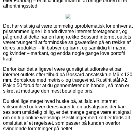
eller Faaborg – er at få fragtfirmaet til at bringe ordren til et
afhentningssted.
Det har vist sig at være temmelig uproblematisk for enhver at
prissammenligne i blandt diverse internet foretagender, og
på grund af dette har en lang række Bossard internet outlets
været tvunget til at formindske salgsværdien på en række af
deres produkter – til babyer og børn, og samtidig til mænd
og kvinder – markant, og endda nogle gange love portofri
fragt.
Derfor kan det alligevel være gunstigt at udforske et par
internet outlets efter tilbud på Bossard ansatsskrue M6 x 120
mm. Bordskrue med metrisk- og trægevind. Rustfrit stål A2.
Pak a 50 forud for at du gennemfører din handel, så man er
sikret at modtage den mest betalelige pris.
Du skal lige meget hvad huske på, at ifald en internet
virksomhed udlover deres varer til en udsalgspris der kan
ses som umådelig billig, er det mange gange være et signal
om en fup online webshop. Bestillinger med kort er trods alt
omsluttet af et regelsæt, som passer på kunden overfor
svindlende forretninger på nettet.