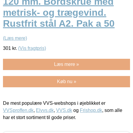
120 mm. Bordskrue med
metrisk- og trægevind.
Rustfrit stål A2. Pak a 50
(Læs mere)
301
kr.
(Vis fragtpris)
Læs mere »
Køb nu »
De mest populære VVS-webshops i øjeblikket er
VVSproffen.dk
,
Elvvs.dk
,
VVS.dk
og
Frishop.dk
, som alle
har et stort sortiment til gode priser.