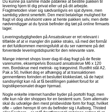
Du kunne på samme måde påtænke at bestille pakken til
levering hjem til dig privat eller ud på dit arbejde.
Fragtmetoden viser sig sædvanligvis en sjat dyrere, men
samtidig yderst smertefri. Den mest betalelige mulighed for
fragt vil dog utvivlsomt være at hente pakken selv, men dette
nødvendiggør at du fysisk befinder dig tæt på online firmaets
lager.
Leveringsdygtigheden på Ansatsskruer er ret relevant i
tilfælde af at vi mangler din pakke straks, så med det formål
er det fuldkommen meningsfuldt at du ser nærmere på det
forventede leveringstidspunkt for den relevante vare.
Mange internet shops lover dag-til-dag fragt på de fleste
varenumre, eksempelvis Bossard ansatsskrue M6 x 120
mm. Bordskrue med metrisk- og trægevind. Rustfrit stål A2.
Pak a 50, hvilket dog er afhængig af at transaktionen
gennemføres forinden et besluttet klokkeslæt, så de højst
sandsynligt kan nå at få bestillingen pakket forud for at
logistikpersonalet drager hjemad.
Nogle enkelte internet handler byder på portofri fragt, men
ofte kun når der shoppes for en bestemt sum. Som alternativ
skal du udvælge den mest prisbevidste form for fragt, hvilket
ofte – uden hensyn til om du befinder sig i Aalborg, Thisted