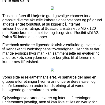
herre eller dame.
Trustpilot fører til i højeste grad gavnlige chancer for at
granske diverse aktuelle køberes observationer og på grund
af dette er det fornuftigt, at du kigger på internet
virksomhedens ratings af Bossard ansatsskrue M6 x 120
mm. Bordskrue med metrisk- og trægevind. Rustfrit stål A2.
Pak a 50 inden du shopper.
Facebook medfører lignende faktisk værdifulde genveje til at
få kendskab til webshoppens troværdighed. Herinde er der
mange e-shops hvor man kan sammensætte en evaluering
af deres køb, som ydermere bør benyttes til at fornemme
kundernes tilfredshed.
Vores side er reklamefinansieret. Vi samarbejder med en
gruppe e-forretninger hvori vi annoncerer deres varer, og
opnår kommission under forudsætning af at vores
besøgende gennemfører en ordre.
Oplysninger vedrørende varer og internet forretninger
understøttes jævnligt, men vi kan ikke stilles ansvarlig for