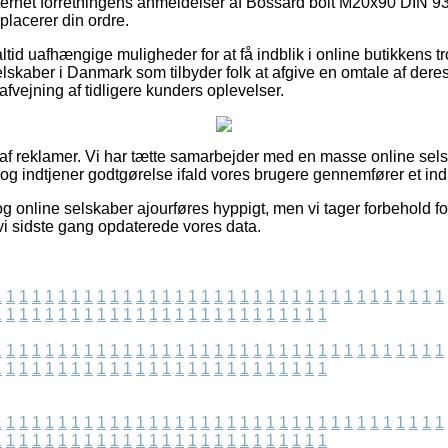
 internet forretningens anmeldelser af Bossard bolt M20x90 DIN 9
 placerer din ordre.
altid uafhængige muligheder for at få indblik i online butikkens t
lskaber i Danmark som tilbyder folk at afgive en omtale af deres
 afvejning af tidligere kunders oplevelser.
t af reklamer. Vi har tætte samarbejder med en masse online sel
 og indtjener godtgørelse ifald vores brugere gennemfører et in
g online selskaber ajourføres hyppigt, men vi tager forbehold fo
 vi sidste gang opdaterede vores data.
1
1
1
1
1
1
1
1
1
1
1
1
1
1
1
1
1
1
1
1
1
1
1
1
1
1
1
1
1
1
1
1
1
1
1
1
1
1
1
1
1
1
1
1
1
1
1
1
1
1
1
1
1
1
1
1
1
1
1
1
1
1
1
1
1
1
1
1
1
1
1
1
1
1
1
1
1
1
1
1
1
1
1
1
1
1
1
1
1
1
1
1
1
1
1
1
1
1
1
1
1
1
1
1
1
1
1
1
1
1
1
1
1
1
1
1
1
1
1
1
1
1
1
1
1
1
1
1
1
1
1
1
1
1
1
1
1
1
1
1
1
1
1
1
1
1
1
1
1
1
1
1
1
1
1
1
1
1
1
1
1
1
1
1
1
1
1
1
1
1
1
1
1
1
1
1
1
1
1
1
1
1
1