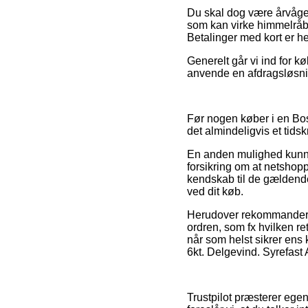
Du skal dog være årvågen 
som kan virke himmelråb
Betalinger med kort er he
Generelt går vi ind for 
anvende en afdragsløsnin
Før nogen køber i en Bos
det almindeligvis et tids
En anden mulighed kunne
forsikring om at netshop
kendskab til de gældende
ved dit køb.
Herudover rekommandere
ordren, som fx hvilken re
når som helst sikrer ens
6kt. Delgevind. Syrefast 
Trustpilot præsterer ege