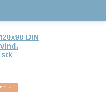
M20x90 DIN
evind.
 stk
b nu »