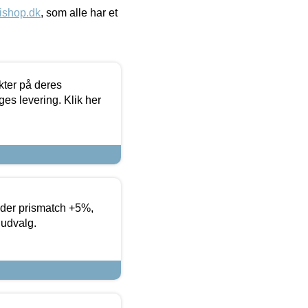
ishop.dk
, som alle har et
ter på deres
es levering. Klik her
yder prismatch +5%,
 udvalg.