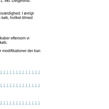
31. 6kt. Delgevind.
roværdighed. I øvrigt
 køb, hvilket tilmed
skaber eftersom vi
dkøb.
r modifikationer der kan
1
1
1
1
1
1
1
1
1
1
1
1
1
1
1
1
1
1
1
1
1
1
1
1
1
1
1
1
1
1
1
1
1
1
1
1
1
1
1