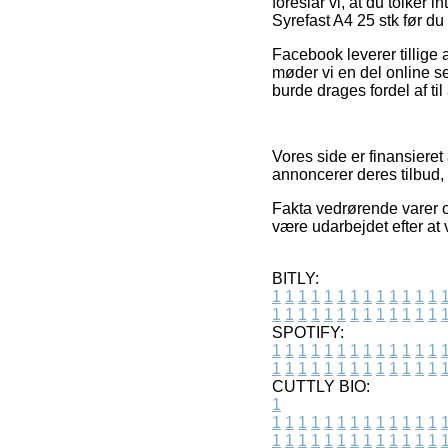
foreslår vi, at du tolker
Syrefast A4 25 stk før du
Facebook leverer tillige 
møder vi en del online se
burde drages fordel af til
Vores side er finansiere
annoncerer deres tilbud,
Fakta vedrørende varer o
være udarbejdet efter at
BITLY:
1
1
1
1
1
1
1
1
1
1
1
1
1
1
1
1
1
1
1
1
1
1
1
1
1
1
SPOTIFY:
1
1
1
1
1
1
1
1
1
1
1
1
1
1
1
1
1
1
1
1
1
1
1
1
1
1
CUTTLY BIO:
1
1
1
1
1
1
1
1
1
1
1
1
1
1
1
1
1
1
1
1
1
1
1
1
1
1
1