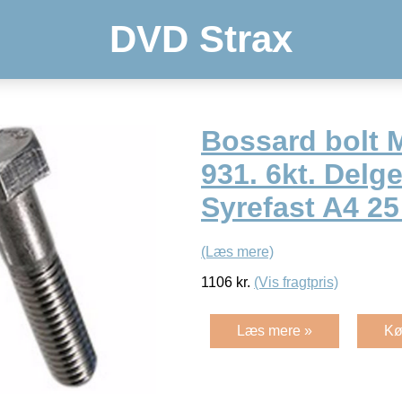
DVD Strax
Bossard bolt 
931. 6kt. Delg
Syrefast A4 25
(Læs mere)
1106
kr.
(Vis fragtpris)
Læs mere »
Kø