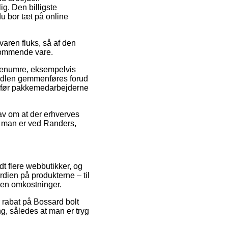
g. Den billigste
du bor tæt på online
varen fluks, så af den
dkommende vare.
varenumre, eksempelvis
andlen gemmenføres forud
ent før pakkemedarbejderne
rav om at der erhverves
nd man er ved Randers,
dt flere webbutikker, og
dien på produkterne – til
den omkostninger.
r rabat på Bossard bolt
g, således at man er tryg