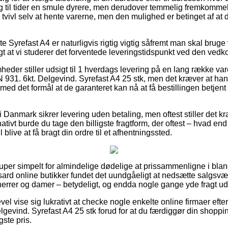
g til tider en smule dyrere, men derudover temmelig fremkommeli
tvivl selv at hente varerne, men den mulighed er betinget af at 
e Syrefast A4 er naturligvis rigtig vigtig såfremt man skal bruge 
ogt at vi studerer det forventede leveringstidspunkt ved den ve
mheder stiller udsigt til 1 hverdags levering på en lang række 
 931. 6kt. Delgevind. Syrefast A4 25 stk, men det kræver at h
, med det formål at de garanteret kan nå at få bestillingen betj
 Danmark sikrer levering uden betaling, men oftest stiller det k
nativt burde du tage den billigste fragtform, der oftest – hvad e
 blive at få bragt din ordre til et afhentningssted.
super simpelt for almindelige dødelige at prissammenligne i blan
sard online butikker fundet det uundgåeligt at nedsætte salgsvær
 herrer og damer – betydeligt, og endda nogle gange yde fragt u
evel vise sig lukrativt at checke nogle enkelte online firmaer efte
gevind. Syrefast A4 25 stk forud for at du færdiggør din shoppin
gste pris.