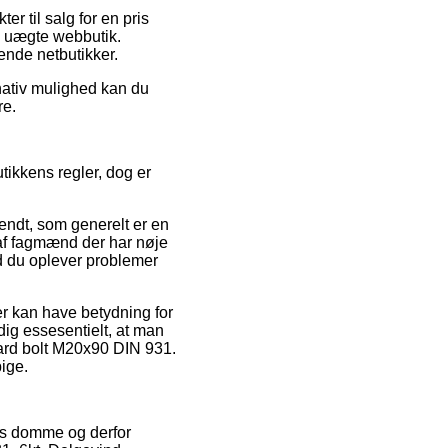
r til salg for en pris
n uægte webbutik.
lende netbutikker.
rnativ mulighed kan du
re.
ikkens regler, dog er
ndt, som generelt er en
 af fagmænd der har nøje
d du oplever problemer
 kan have betydning for
dig essesentielt, at man
sard bolt M20x90 DIN 931.
pige.
res domme og derfor