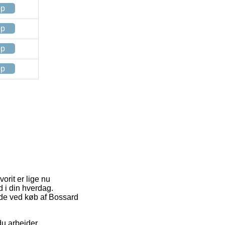
op
op
op
op
orit er lige nu
d i din hverdag.
ode ved køb af Bossard
du arbejder.