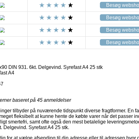
Besøg websh
Besøg websh
Besøg websh
Besøg websh
90 DIN 931. 6kt. Delgevind. Syrefast A4 25 stk
fast A4
67
jerner baseret på
45
anmeldelser
inger tilbyder på nuværende tidspunkt diverse fragtformer. En fav
eget fleksibelt at kunne hente de købte varer når det passer in
ligt smertefri, samt ofte også den mest betalelige leveringsmet
. Delgevind. Syrefast A4 25 stk.
dig for at vælge afsending til din adresse eller til adressen hvor 