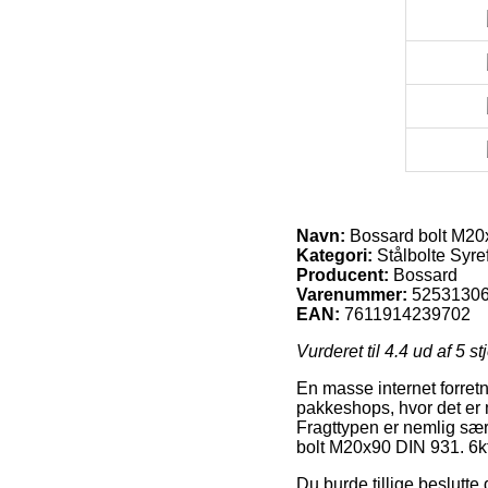
Navn:
Bossard bolt M20x
Kategori:
Stålbolte Syre
Producent:
Bossard
Varenummer:
5253130
EAN:
7611914239702
Vurderet til
4.4
ud af 5 st
En masse internet forretn
pakkeshops, hvor det er m
Fragttypen er nemlig sær
bolt M20x90 DIN 931. 6kt
Du burde tillige beslutte 