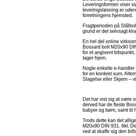
Leveringsformen viser si
leveringsløsning er uden 
forretningens hjemsted.
Fragtperioden på Stålbolt
grund er det selvsagt kl
En hel del online virkso
Bossard bolt M20x90 DIN
for et angivent tidspunkt
tager hjem.
Nogle enkelte e-handler i
for en konkret sum. Alter
Slagelse eller Skjern – vil
Det har vist sig at være 
derved har de fleste Bos
babyer og børn, samt til
Trods dette kan det allig
M20x90 DIN 931. 6kt. Del
ved at skaffe sig den billi