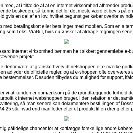
med, at i tilfælde af at en internet virksomhed afhænder produkte
ende beskeden, så kunne det for det meste være et bevis på e
ldigvis en del af en lov, hvilket begunstiger køber overfor svind
køb med betalingskort eller betalinger med mobilen. Som en alte
g som f.eks. ViaBill, hvis du ønsker at afdrage regningen sene
sard internet virksomhed bør man helt sikkert gennemløbe e-but
krævende projekt.
 derfor være at granske hvorvidt netshoppen er e-mærke godke
pen adlyder de officielle regler, og at e-shoppen ofte overværes
 bestemmelser. Desuden tilbydes du mulighed for support, ifal
r vi at kunden er opmærksom på de grundlæggende forhold der
turpolitik internet webshoppen bruger. I den relation er det samti
 kvittering, så man senere kan dokumentere bestillingen af Bos
A4 25 stk, hvad end man leder efter et produkt til en dreng eller 
ntlig pålidelige chancer for at kortlægge forskellige andre købe