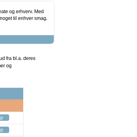
ivate og erhverv. Med
noget til enhver smag.
 fra bl.a. deres
mer og
op
op