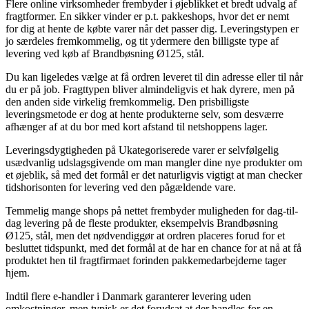
Flere online virksomheder frembyder i øjeblikket et bredt udvalg af
fragtformer. En sikker vinder er p.t. pakkeshops, hvor det er nemt
for dig at hente de købte varer når det passer dig. Leveringstypen er
jo særdeles fremkommelig, og tit ydermere den billigste type af
levering ved køb af Brandbøsning Ø125, stål.
Du kan ligeledes vælge at få ordren leveret til din adresse eller til når
du er på job. Fragttypen bliver almindeligvis et hak dyrere, men på
den anden side virkelig fremkommelig. Den prisbilligste
leveringsmetode er dog at hente produkterne selv, som desværre
afhænger af at du bor med kort afstand til netshoppens lager.
Leveringsdygtigheden på Ukategoriserede varer er selvfølgelig
usædvanlig udslagsgivende om man mangler dine nye produkter om
et øjeblik, så med det formål er det naturligvis vigtigt at man checker
tidshorisonten for levering ved den pågældende vare.
Temmelig mange shops på nettet frembyder muligheden for dag-til-
dag levering på de fleste produkter, eksempelvis Brandbøsning
Ø125, stål, men det nødvendiggør at ordren placeres forud for et
besluttet tidspunkt, med det formål at de har en chance for at nå at få
produktet hen til fragtfirmaet forinden pakkemedarbejderne tager
hjem.
Indtil flere e-handler i Danmark garanterer levering uden
omkostninger, men typisk er det forudsat at der handles for en