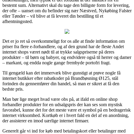
bestemt sum. Alternativt skal du tage den billigste form for levering,
der ofte – uanset om du befinder sig nær Næstved, Nykøbing Falster
eller Tønder – vil blive at få leveret din bestilling til et
afhentningssted.
Det er jo ret så overkommeligt for os alle at finde information om
priser fra flere e-forhandlere, og af den grund har de fleste Andet
internet shops været nødt til at trykke salgspriserne på deres
produkter – til børn og babyer, og endvidere også til herrer og damer
– markant, og endda nogle gange frembyde portofri fragt.
Til gengæld kan det immervæk blive gunstigt at prøve nogle få
internet butikker efter rabatkoder på Brandbøsning Ø125, stål
forinden du gennemfører din handel, så man er sikret at få den
bedste pris.
Man bør lige meget hvad være obs på, at ifald en online shop
forhandler produkter for en udsalgspris der kan ses som mystisk
favorabel, kunne det for det meste være et symbol på en bedragerisk
internet virksomhed. Kortkøb er i hvert fald en del af en anordning,
der assisterer en imod uærlige internet firmaer.
Generelt går vi ind for køb med betalingskort eller betalinger med