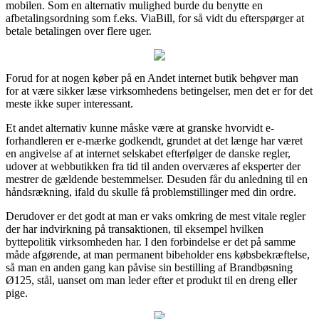
mobilen. Som en alternativ mulighed burde du benytte en
afbetalingsordning som f.eks. ViaBill, for så vidt du efterspørger at
betale betalingen over flere uger.
Forud for at nogen køber på en Andet internet butik behøver man
for at være sikker læse virksomhedens betingelser, men det er for det
meste ikke super interessant.
Et andet alternativ kunne måske være at granske hvorvidt e-
forhandleren er e-mærke godkendt, grundet at det længe har været
en angivelse af at internet selskabet efterfølger de danske regler,
udover at webbutikken fra tid til anden overværes af eksperter der
mestrer de gældende bestemmelser. Desuden får du anledning til en
håndsrækning, ifald du skulle få problemstillinger med din ordre.
Derudover er det godt at man er vaks omkring de mest vitale regler
der har indvirkning på transaktionen, til eksempel hvilken
byttepolitik virksomheden har. I den forbindelse er det på samme
måde afgørende, at man permanent bibeholder ens købsbekræftelse,
så man en anden gang kan påvise sin bestilling af Brandbøsning
Ø125, stål, uanset om man leder efter et produkt til en dreng eller
pige.