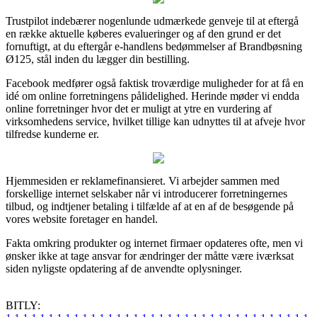
Trustpilot indebærer nogenlunde udmærkede genveje til at eftergå
en række aktuelle køberes evalueringer og af den grund er det
fornuftigt, at du eftergår e-handlens bedømmelser af Brandbøsning
Ø125, stål inden du lægger din bestilling.
Facebook medfører også faktisk troværdige muligheder for at få en
idé om online forretningens pålidelighed. Herinde møder vi endda
online forretninger hvor det er muligt at ytre en vurdering af
virksomhedens service, hvilket tillige kan udnyttes til at afveje hvor
tilfredse kunderne er.
Hjemmesiden er reklamefinansieret. Vi arbejder sammen med
forskellige internet selskaber når vi introducerer forretningernes
tilbud, og indtjener betaling i tilfælde af at en af de besøgende på
vores website foretager en handel.
Fakta omkring produkter og internet firmaer opdateres ofte, men vi
ønsker ikke at tage ansvar for ændringer der måtte være iværksat
siden nyligste opdatering af de anvendte oplysninger.
BITLY: