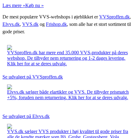
Læs mere »
Køb nu »
De mest populære VVS-webshops i øjeblikket er
VVSproffen.dk
,
Elvvs.dk
,
VVS.dk
og
Frishop.dk
, som alle har et stort sortiment til
gode priser.
VVSproffen.dk har mere end 35.000 VVS-produkter på deres
webshop. De tilbyder nem returnering og 1-2 dages levering.
Klik her for at se deres udvalg.
Se udvalget på VVSproffen.dk
Elvvs.dk sælger både elartikler og VVS. De tilbyder prismatch
+5%, foruden nem returnering. Klik her for at se deres udvalg.
Se udvalget på Elvvs.dk
VVS.dk sælger VVS produkter i høj kvalitet til gode priser fra
alle de kendte mærker som Ifö, Grohe, Gustavsberg, Vola,