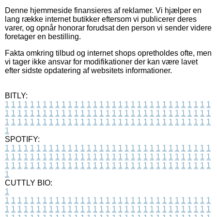
Denne hjemmeside finansieres af reklamer. Vi hjælper en
lang række internet butikker eftersom vi publicerer deres
varer, og opnår honorar forudsat den person vi sender videre
foretager en bestilling.
Fakta omkring tilbud og internet shops opretholdes ofte, men
vi tager ikke ansvar for modifikationer der kan være lavet
efter sidste opdatering af websitets informationer.
BITLY:
1
1
1
1
1
1
1
1
1
1
1
1
1
1
1
1
1
1
1
1
1
1
1
1
1
1
1
1
1
1
1
1
1
1
1
1
1
1
1
1
1
1
1
1
1
1
1
1
1
1
1
1
1
1
1
1
1
1
1
1
1
1
1
1
1
1
1
1
1
1
1
1
1
1
1
1
1
1
1
1
1
1
1
1
1
1
1
1
1
1
1
1
1
1
1
1
1
1
1
1
SPOTIFY:
1
1
1
1
1
1
1
1
1
1
1
1
1
1
1
1
1
1
1
1
1
1
1
1
1
1
1
1
1
1
1
1
1
1
1
1
1
1
1
1
1
1
1
1
1
1
1
1
1
1
1
1
1
1
1
1
1
1
1
1
1
1
1
1
1
1
1
1
1
1
1
1
1
1
1
1
1
1
1
1
1
1
1
1
1
1
1
1
1
1
1
1
1
1
1
1
1
1
1
1
CUTTLY BIO:
1
1
1
1
1
1
1
1
1
1
1
1
1
1
1
1
1
1
1
1
1
1
1
1
1
1
1
1
1
1
1
1
1
1
1
1
1
1
1
1
1
1
1
1
1
1
1
1
1
1
1
1
1
1
1
1
1
1
1
1
1
1
1
1
1
1
1