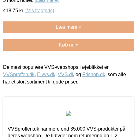
3 mont. huller.
(Læs mere)
418.75
kr.
(Vis fragtpris)
Læs mere »
Køb nu »
De mest populære VVS-webshops i øjeblikket er
VVSproffen.dk
,
Elvvs.dk
,
VVS.dk
og
Frishop.dk
, som alle
har et stort sortiment til gode priser.
VVSproffen.dk har mere end 35.000 VVS-produkter på
deres webshop. De tilbyder nem returnering og 1-2