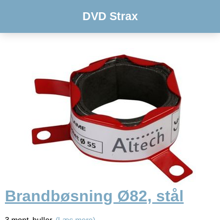
DVD Strax
Brandbøsning Ø82, stål