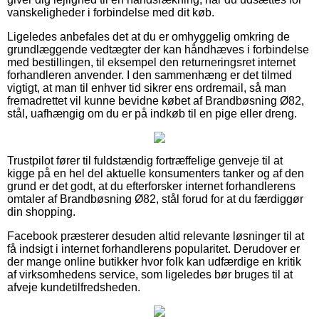
vanskeligheder i forbindelse med dit køb.
Ligeledes anbefales det at du er omhyggelig omkring de
grundlæggende vedtægter der kan håndhæves i forbindelse
med bestillingen, til eksempel den returneringsret internet
forhandleren anvender. I den sammenhæng er det tilmed
vigtigt, at man til enhver tid sikrer ens ordremail, så man
fremadrettet vil kunne bevidne købet af Brandbøsning Ø82,
stål, uafhængig om du er på indkøb til en pige eller dreng.
Trustpilot fører til fuldstændig fortræffelige genveje til at
kigge på en hel del aktuelle konsumenters tanker og af den
grund er det godt, at du efterforsker internet forhandlerens
omtaler af Brandbøsning Ø82, stål forud for at du færdiggør
din shopping.
Facebook præsterer desuden altid relevante løsninger til at
få indsigt i internet forhandlerens popularitet. Derudover er
der mange online butikker hvor folk kan udfærdige en kritik
af virksomhedens service, som ligeledes bør bruges til at
afveje kundetilfredsheden.