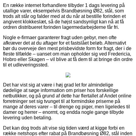
En række internet forhandlere tilbyder 1 dags levering på
utallige varer, eksempelvis Brandbøsning Ø82, stål, som
trods alt står og falder med at du når at bestille forinden et
angivent klokkeslæt, så de højst sandsynligt kan nå at få
ordren distribueret forinden lagermedarbejderne får fri.
Nogle e-firmaer garanterer fragt uden gebyr, men ofte
afkræver det at du aftager for et fastslået beløb. Alternativt
bør du overveje den mest prisbevidste form for fragt, der i de
fleste tilfælde – uanset om man opholder sig ved Fredericia,
Hobro eller Skagen – vil blive at få dem til at bringe din ordre
til et udleveringssted.
Det har vist sig at være i høj grad let for almindelige
dødelige at søge information om priser hos forskellige
netbutikker, og på grund af dette har flertallet af Andet online
forretninger set sig tvunget til at formindske priserne på
mange af deres varer – til drenge og piger, men ligeledes til
damer og herrer – enormt, og endda nogle gange tilbyde
levering uden betaling.
Det kan dog trods alt vise sig tiden værd at kigge forbi en
række netshops efter rabat på Brandbøsning Ø82, stål inden