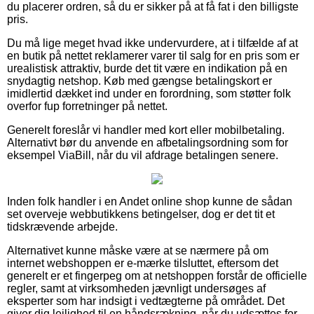
du placerer ordren, så du er sikker på at få fat i den billigste
pris.
Du må lige meget hvad ikke undervurdere, at i tilfælde af at
en butik på nettet reklamerer varer til salg for en pris som er
urealistisk attraktiv, burde det tit være en indikation på en
snydagtig netshop. Køb med gængse betalingskort er
imidlertid dækket ind under en forordning, som støtter folk
overfor fup forretninger på nettet.
Generelt foreslår vi handler med kort eller mobilbetaling.
Alternativt bør du anvende en afbetalingsordning som for
eksempel ViaBill, når du vil afdrage betalingen senere.
Inden folk handler i en Andet online shop kunne de sådan
set overveje webbutikkens betingelser, dog er det tit et
tidskrævende arbejde.
Alternativet kunne måske være at se nærmere på om
internet webshoppen er e-mærke tilsluttet, eftersom det
generelt er et fingerpeg om at netshoppen forstår de officielle
regler, samt at virksomheden jævnligt undersøges af
eksperter som har indsigt i vedtægterne på området. Det
giver dig lejlighed til en håndsrækning, når du udsættes for