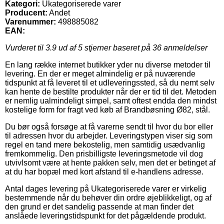
Kategori:
Ukategoriserede varer
Producent:
Andet
Varenummer:
498885082
EAN:
Vurderet til
3.9
ud af 5 stjerner baseret på
36
anmeldelser
En lang række internet butikker yder nu diverse metoder til
levering. En der er meget almindelig er på nuværende
tidspunkt at få leveret til et udleveringssted, så du nemt selv
kan hente de bestilte produkter når der er tid til det. Metoden
er nemlig ualmindeligt simpel, samt oftest endda den mindst
kostelige form for fragt ved køb af Brandbøsning Ø82, stål.
Du bør også forsøge at få varerne sendt til hvor du bor eller
til adressen hvor du arbejder. Leveringstypen viser sig som
regel en tand mere bekostelig, men samtidig usædvanlig
fremkommelig. Den prisbilligste leveringsmetode vil dog
utvivlsomt være at hente pakken selv, men det er betinget af
at du har bopæl med kort afstand til e-handlens adresse.
Antal dages levering på Ukategoriserede varer er virkelig
bestemmende når du behøver din ordre øjeblikkeligt, og af
den grund er det sandelig passende at man finder det
anslåede leveringstidspunkt for det pågældende produkt.