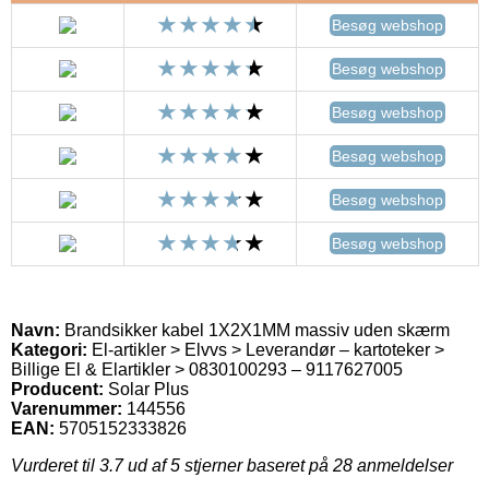
Besøg webshop
Besøg webshop
Besøg webshop
Besøg webshop
Besøg webshop
Besøg webshop
Navn:
Brandsikker kabel 1X2X1MM massiv uden skærm
Kategori:
El-artikler > Elvvs > Leverandør – kartoteker >
Billige El & Elartikler > 0830100293 – 9117627005
Producent:
Solar Plus
Varenummer:
144556
EAN:
5705152333826
Vurderet til
3.7
ud af 5 stjerner baseret på
28
anmeldelser