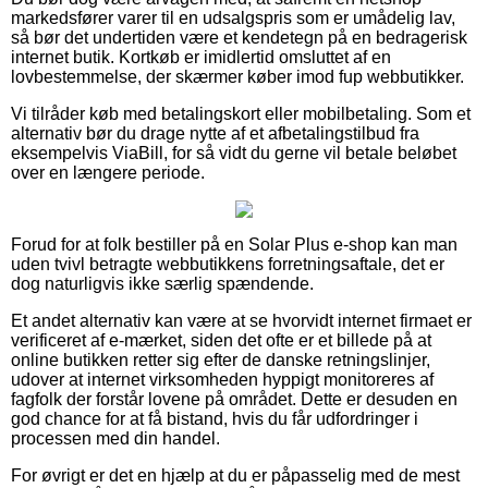
markedsfører varer til en udsalgspris som er umådelig lav,
så bør det undertiden være et kendetegn på en bedragerisk
internet butik. Kortkøb er imidlertid omsluttet af en
lovbestemmelse, der skærmer køber imod fup webbutikker.
Vi tilråder køb med betalingskort eller mobilbetaling. Som et
alternativ bør du drage nytte af et afbetalingstilbud fra
eksempelvis ViaBill, for så vidt du gerne vil betale beløbet
over en længere periode.
Forud for at folk bestiller på en Solar Plus e-shop kan man
uden tvivl betragte webbutikkens forretningsaftale, det er
dog naturligvis ikke særlig spændende.
Et andet alternativ kan være at se hvorvidt internet firmaet er
verificeret af e-mærket, siden det ofte er et billede på at
online butikken retter sig efter de danske retningslinjer,
udover at internet virksomheden hyppigt monitoreres af
fagfolk der forstår lovene på området. Dette er desuden en
god chance for at få bistand, hvis du får udfordringer i
processen med din handel.
For øvrigt er det en hjælp at du er påpasselig med de mest