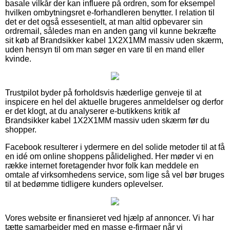
basale vilkår der kan influere på ordren, som for eksempel
hvilken ombytningsret e-forhandleren benytter. I relation til
det er det også essesentielt, at man altid opbevarer sin
ordremail, således man en anden gang vil kunne bekræfte
sit køb af Brandsikker kabel 1X2X1MM massiv uden skærm,
uden hensyn til om man søger en vare til en mand eller
kvinde.
Trustpilot byder på forholdsvis hæderlige genveje til at
inspicere en hel del aktuelle brugeres anmeldelser og derfor
er det klogt, at du analyserer e-butikkens kritik af
Brandsikker kabel 1X2X1MM massiv uden skærm før du
shopper.
Facebook resulterer i ydermere en del solide metoder til at få
en idé om online shoppens pålidelighed. Her møder vi en
række internet foretagender hvor folk kan meddele en
omtale af virksomhedens service, som lige så vel bør bruges
til at bedømme tidligere kunders oplevelser.
Vores website er finansieret ved hjælp af annoncer. Vi har
tætte samarbejder med en masse e-firmaer når vi