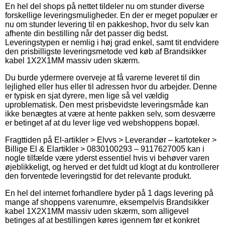
En hel del shops på nettet tildeler nu om stunder diverse
forskellige leveringsmuligheder. En der er meget populær er
nu om stunder levering til en pakkeshop, hvor du selv kan
afhente din bestilling når det passer dig bedst.
Leveringstypen er nemlig i høj grad enkel, samt tit endvidere
den prisbilligste leveringsmetode ved køb af Brandsikker
kabel 1X2X1MM massiv uden skærm.
Du burde ydermere overveje at få varerne leveret til din
lejlighed eller hus eller til adressen hvor du arbejder. Denne
er typisk en sjat dyrere, men lige så vel vældig
uproblematisk. Den mest prisbevidste leveringsmåde kan
ikke benægtes at være at hente pakken selv, som desværre
er betinget af at du lever lige ved webshoppens bopæl.
Fragttiden på El-artikler > Elvvs > Leverandør – kartoteker >
Billige El & Elartikler > 0830100293 – 9117627005 kan i
nogle tilfælde være yderst essentiel hvis vi behøver varen
øjeblikkeligt, og herved er det fuldt ud klogt at du kontrollerer
den forventede leveringstid for det relevante produkt.
En hel del internet forhandlere byder på 1 dags levering på
mange af shoppens varenumre, eksempelvis Brandsikker
kabel 1X2X1MM massiv uden skærm, som alligevel
betinges af at bestillingen køres igennem før et konkret