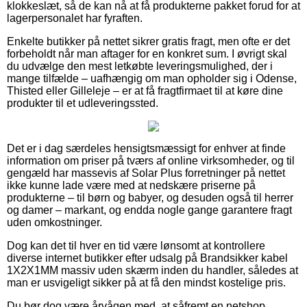
klokkeslæt, så de kan nå at få produkterne pakket forud for at
lagerpersonalet har fyraften.
Enkelte butikker på nettet sikrer gratis fragt, men ofte er det
forbeholdt når man aftager for en konkret sum. I øvrigt skal
du udvælge den mest letkøbte leveringsmulighed, der i
mange tilfælde – uafhængig om man opholder sig i Odense,
Thisted eller Gilleleje – er at få fragtfirmaet til at køre dine
produkter til et udleveringssted.
Det er i dag særdeles hensigtsmæssigt for enhver at finde
information om priser på tværs af online virksomheder, og til
gengæld har massevis af Solar Plus forretninger på nettet
ikke kunne lade være med at nedskære priserne på
produkterne – til børn og babyer, og desuden også til herrer
og damer – markant, og endda nogle gange garantere fragt
uden omkostninger.
Dog kan det til hver en tid være lønsomt at kontrollere
diverse internet butikker efter udsalg på Brandsikker kabel
1X2X1MM massiv uden skærm inden du handler, således at
man er usvigeligt sikker på at få den mindst kostelige pris.
Du bør dog være årvågen med, at såfremt en netshop