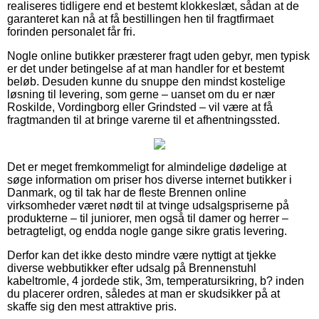
realiseres tidligere end et bestemt klokkeslæt, sådan at de
garanteret kan nå at få bestillingen hen til fragtfirmaet
forinden personalet får fri.
Nogle online butikker præsterer fragt uden gebyr, men typisk
er det under betingelse af at man handler for et bestemt
beløb. Desuden kunne du snuppe den mindst kostelige
løsning til levering, som gerne – uanset om du er nær
Roskilde, Vordingborg eller Grindsted – vil være at få
fragtmanden til at bringe varerne til et afhentningssted.
Det er meget fremkommeligt for almindelige dødelige at
søge information om priser hos diverse internet butikker i
Danmark, og til tak har de fleste Brennen online
virksomheder været nødt til at tvinge udsalgspriserne på
produkterne – til juniorer, men også til damer og herrer –
betragteligt, og endda nogle gange sikre gratis levering.
Derfor kan det ikke desto mindre være nyttigt at tjekke
diverse webbutikker efter udsalg på Brennenstuhl
kabeltromle, 4 jordede stik, 3m, temperatursikring, b? inden
du placerer ordren, således at man er skudsikker på at
skaffe sig den mest attraktive pris.