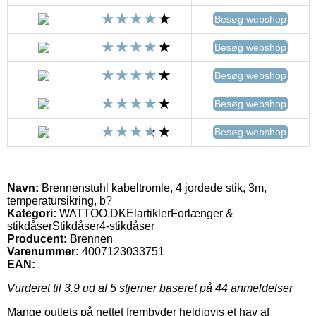
Besøg webshop
Besøg webshop
Besøg webshop
Besøg webshop
Besøg webshop
Navn:
Brennenstuhl kabeltromle, 4 jordede stik, 3m,
temperatursikring, b?
Kategori:
WATTOO.DKElartiklerForlænger &
stikdåserStikdåser4-stikdåser
Producent:
Brennen
Varenummer:
4007123033751
EAN:
Vurderet til
3.9
ud af 5 stjerner baseret på
44
anmeldelser
Mange outlets på nettet frembyder heldigvis et hav af