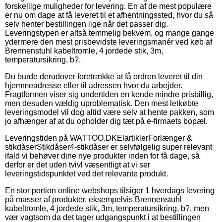
forskellige muligheder for levering. En af de mest populære
er nu om dage at få leveret til et afhentningssted, hvor du så
selv henter bestillingen lige når det passer dig.
Leveringstypen er altså temmelig bekvem, og mange gange
ydermere den mest prisbevidste leveringsmanér ved køb af
Brennenstuhl kabeltromle, 4 jordede stik, 3m,
temperatursikring, b?.
Du burde derudover foretrække at få ordren leveret til din
hjemmeadresse eller til adressen hvor du arbejder.
Fragtformen viser sig undertiden en kende mindre prisbillig,
men desuden vældig uproblematisk. Den mest letkøbte
leveringsmodel vil dog altid være selv at hente pakken, som
jo afhænger af at du opholder dig tæt på e-firmaets bopæl.
Leveringstiden på WATTOO.DKElartiklerForlænger &
stikdåserStikdåser4-stikdåser er selvfølgelig super relevant
ifald vi behøver dine nye produkter inden for få dage, så
derfor er det uden tvivl væsentligt at vi ser
leveringstidspunktet ved det relevante produkt.
En stor portion online webshops tilsiger 1 hverdags levering
på masser af produkter, eksempelvis Brennenstuhl
kabeltromle, 4 jordede stik, 3m, temperatursikring, b?, men
vær vagtsom da det tager udgangspunkt i at bestillingen