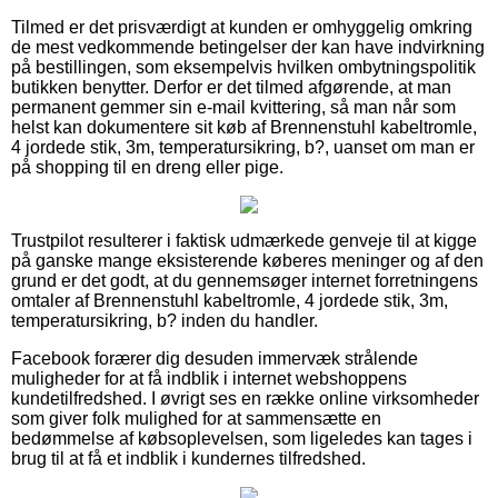
Tilmed er det prisværdigt at kunden er omhyggelig omkring
de mest vedkommende betingelser der kan have indvirkning
på bestillingen, som eksempelvis hvilken ombytningspolitik
butikken benytter. Derfor er det tilmed afgørende, at man
permanent gemmer sin e-mail kvittering, så man når som
helst kan dokumentere sit køb af Brennenstuhl kabeltromle,
4 jordede stik, 3m, temperatursikring, b?, uanset om man er
på shopping til en dreng eller pige.
Trustpilot resulterer i faktisk udmærkede genveje til at kigge
på ganske mange eksisterende køberes meninger og af den
grund er det godt, at du gennemsøger internet forretningens
omtaler af Brennenstuhl kabeltromle, 4 jordede stik, 3m,
temperatursikring, b? inden du handler.
Facebook forærer dig desuden immervæk strålende
muligheder for at få indblik i internet webshoppens
kundetilfredshed. I øvrigt ses en række online virksomheder
som giver folk mulighed for at sammensætte en
bedømmelse af købsoplevelsen, som ligeledes kan tages i
brug til at få et indblik i kundernes tilfredshed.