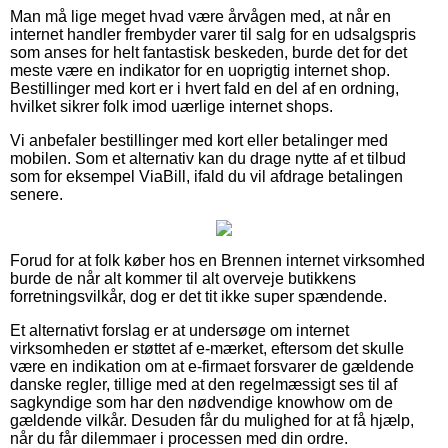
Man må lige meget hvad være årvågen med, at når en
internet handler frembyder varer til salg for en udsalgspris
som anses for helt fantastisk beskeden, burde det for det
meste være en indikator for en uoprigtig internet shop.
Bestillinger med kort er i hvert fald en del af en ordning,
hvilket sikrer folk imod uærlige internet shops.
Vi anbefaler bestillinger med kort eller betalinger med
mobilen. Som et alternativ kan du drage nytte af et tilbud
som for eksempel ViaBill, ifald du vil afdrage betalingen
senere.
Forud for at folk køber hos en Brennen internet virksomhed
burde de når alt kommer til alt overveje butikkens
forretningsvilkår, dog er det tit ikke super spændende.
Et alternativt forslag er at undersøge om internet
virksomheden er støttet af e-mærket, eftersom det skulle
være en indikation om at e-firmaet forsvarer de gældende
danske regler, tillige med at den regelmæssigt ses til af
sagkyndige som har den nødvendige knowhow om de
gældende vilkår. Desuden får du mulighed for at få hjælp,
når du får dilemmaer i processen med din ordre.