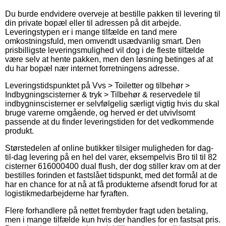
Du burde endvidere overveje at bestille pakken til levering til
din private bopæl eller til adressen på dit arbejde.
Leveringstypen er i mange tilfælde en tand mere
omkostningsfuld, men omvendt usædvanlig smart. Den
prisbilligste leveringsmulighed vil dog i de fleste tilfælde
være selv at hente pakken, men den løsning betinges af at
du har bopæl nær internet forretningens adresse.
Leveringstidspunktet på Vvs > Toiletter og tilbehør >
Indbygningscisterner & tryk > Tilbehør & reservedele til
indbygninscisterner er selvfølgelig særligt vigtig hvis du skal
bruge varerne omgående, og herved er det utvivlsomt
passende at du finder leveringstiden for det vedkommende
produkt.
Størstedelen af online butikker tilsiger muligheden for dag-
til-dag levering på en hel del varer, eksempelvis Bro til til 82
cisterner 616000400 dual flush, der dog stiller krav om at der
bestilles forinden et fastslået tidspunkt, med det formål at de
har en chance for at nå at få produkterne afsendt forud for at
logistikmedarbejderne har fyraften.
Flere forhandlere på nettet frembyder fragt uden betaling,
men i mange tilfælde kun hvis der handles for en fastsat pris.