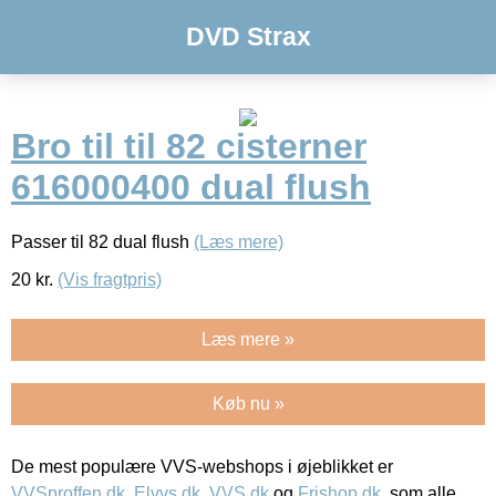
DVD Strax
Bro til til 82 cisterner
616000400 dual flush
Passer til 82 dual flush
(Læs mere)
20
kr.
(Vis fragtpris)
Læs mere »
Køb nu »
De mest populære VVS-webshops i øjeblikket er
VVSproffen.dk
,
Elvvs.dk
,
VVS.dk
og
Frishop.dk
, som alle