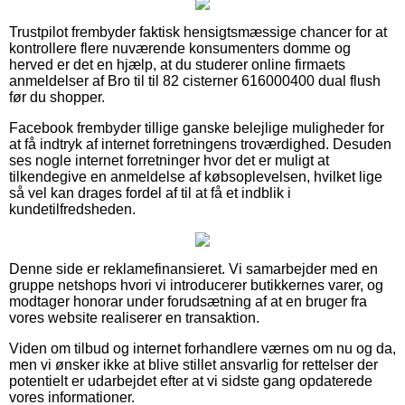
Trustpilot frembyder faktisk hensigtsmæssige chancer for at
kontrollere flere nuværende konsumenters domme og
herved er det en hjælp, at du studerer online firmaets
anmeldelser af Bro til til 82 cisterner 616000400 dual flush
før du shopper.
Facebook frembyder tillige ganske belejlige muligheder for
at få indtryk af internet forretningens troværdighed. Desuden
ses nogle internet forretninger hvor det er muligt at
tilkendegive en anmeldelse af købsoplevelsen, hvilket lige
så vel kan drages fordel af til at få et indblik i
kundetilfredsheden.
Denne side er reklamefinansieret. Vi samarbejder med en
gruppe netshops hvori vi introducerer butikkernes varer, og
modtager honorar under forudsætning af at en bruger fra
vores website realiserer en transaktion.
Viden om tilbud og internet forhandlere værnes om nu og da,
men vi ønsker ikke at blive stillet ansvarlig for rettelser der
potentielt er udarbejdet efter at vi sidste gang opdaterede
vores informationer.