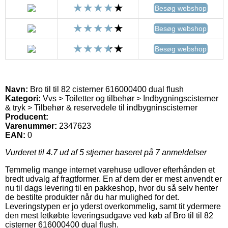
Besøg webshop
Besøg webshop
Besøg webshop
Navn:
Bro til til 82 cisterner 616000400 dual flush
Kategori:
Vvs > Toiletter og tilbehør > Indbygningscisterner
& tryk > Tilbehør & reservedele til indbygninscisterner
Producent:
Varenummer:
2347623
EAN:
0
Vurderet til
4.7
ud af 5 stjerner baseret på
7
anmeldelser
Temmelig mange internet varehuse udlover efterhånden et
bredt udvalg af fragtformer. En af dem der er mest anvendt er
nu til dags levering til en pakkeshop, hvor du så selv henter
de bestilte produkter når du har mulighed for det.
Leveringstypen er jo yderst overkommelig, samt tit ydermere
den mest letkøbte leveringsudgave ved køb af Bro til til 82
cisterner 616000400 dual flush.