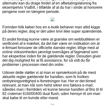
alternativ kan du drage fordel af en afbetalingsløsning fra
eksempelvis ViaBill, i tilfælde af at du har i sinde at honorere
pengene over en længere periode.
Forinden folk køber hos en e-butik behøver man altid kigge
på deres regler, dog er det uden tvivl ikke super spændende.
Et andet forslag kunne være at granske om webbutikken er
verificeret af e-mærket, da det bør være en indikation om at
e-firmaet forsvarer de officielle danske regler, tillige med at
online virksomheden jævnligt overvåges af fagmænd som
har ekspertise inden for de gældende regler. Desuden giver
det dig mulighed for at få assistance, for så vidt du får
problemer i processen med din ordre.
Udover dette støtter vi at man er opmærksom på de mest
aktuelle regler gældende for handlen, som fx hvilken
ombytningsrettighed e-forretningen har. Her er det tilmed
relevant, at man når som helst sikrer ens faktura e-mail,
således man i fremtiden vil kunne bevise handlen af Bro til til
82 cisterner 616000400 dual flush, uden hensyn til om man
skal købe til en kvinde eller mand.