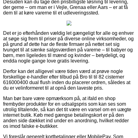
Desuden kan du tage den prisbilligste løsning til levering,
der gerne – om man er i Vejle, Grenaa eller Aars – er at få
dem til at køre varerne til et udleveringssted.
Det er jo efterhånden vældig let gængeligt for alle og enhver
at søge sig frem til priser på diverse online virksomheder, og
på grund af dette har de fleste firmaer på nettet set sig
tvunget til at sænke salgsværdien på varerne – til babyer og
børn, men ligeledes til mænd og kvinder – betydeligt, og
endda nogle gange love gratis levering.
Derfor kan det alligevel være tiden værd at prøve nogle
forskellige e-handler efter tilbud på Bro til til 82 cisterner
616000400 dual flush inden du placerer ordren, således at
du er velinformeret til at opnå den laveste pris.
Man bør bare være opmærksom på, at ifald en shop
frembyder produkter for en udsalgspris som kan ses som
utrolig tiltalende, så kan det tit være en varsel om en uægte
internet butik. Køb med gængse betalingskort er på den
anden side dækket ind under en anordning, hvilket redder
os imod falske e-butikker.
Vi foreslår generelt kortbetalinger eller MobilePay. Som