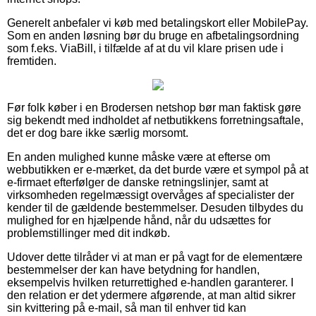
Generelt anbefaler vi køb med betalingskort eller MobilePay.
Som en anden løsning bør du bruge en afbetalingsordning
som f.eks. ViaBill, i tilfælde af at du vil klare prisen ude i
fremtiden.
Før folk køber i en Brodersen netshop bør man faktisk gøre
sig bekendt med indholdet af netbutikkens forretningsaftale,
det er dog bare ikke særlig morsomt.
En anden mulighed kunne måske være at efterse om
webbutikken er e-mærket, da det burde være et sympol på at
e-firmaet efterfølger de danske retningslinjer, samt at
virksomheden regelmæssigt overvåges af specialister der
kender til de gældende bestemmelser. Desuden tilbydes du
mulighed for en hjælpende hånd, når du udsættes for
problemstillinger med dit indkøb.
Udover dette tilråder vi at man er på vagt for de elementære
bestemmelser der kan have betydning for handlen,
eksempelvis hvilken returrettighed e-handlen garanterer. I
den relation er det ydermere afgørende, at man altid sikrer
sin kvittering på e-mail, så man til enhver tid kan