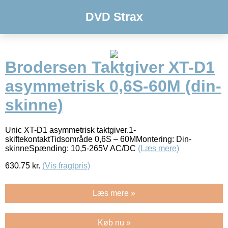
DVD Strax
Brodersen Taktgiver XT-D1
asymmetrisk 0,6S-60M (din-
skinne)
Unic XT-D1 asymmetrisk taktgiver.1-
skiftekontaktTidsområde 0,6S – 60MMontering: Din-
skinneSpænding: 10,5-265V AC/DC
(Læs mere)
630.75
kr.
(Vis fragtpris)
Læs mere »
Køb nu »