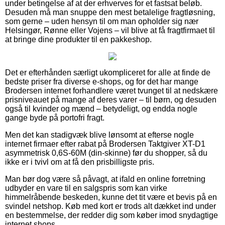
under betingelse af at der erhverves for et fastsat beløb.
Desuden må man snuppe den mest betalelige fragtløsning,
som gerne – uden hensyn til om man opholder sig nær
Helsingør, Rønne eller Vojens – vil blive at få fragtfirmaet til
at bringe dine produkter til en pakkeshop.
Det er efterhånden særligt ukompliceret for alle at finde de
bedste priser fra diverse e-shops, og for det har mange
Brodersen internet forhandlere været tvunget til at nedskære
prisniveauet på mange af deres varer – til børn, og desuden
også til kvinder og mænd – betydeligt, og endda nogle
gange byde på portofri fragt.
Men det kan stadigvæk blive lønsomt at efterse nogle
internet firmaer efter rabat på Brodersen Taktgiver XT-D1
asymmetrisk 0,6S-60M (din-skinne) før du shopper, så du
ikke er i tvivl om at få den prisbilligste pris.
Man bør dog være så påvagt, at ifald en online forretning
udbyder en vare til en salgspris som kan virke
himmelråbende beskeden, kunne det tit være et bevis på en
svindel netshop. Køb med kort er trods alt dækket ind under
en bestemmelse, der redder dig som køber imod snydagtige
internet shops.