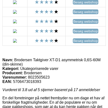
Besøg webshop
Besøg webshop
Besøg webshop
Besøg webshop
Besøg webshop
Navn:
Brodersen Taktgiver XT-D1 asymmetrisk 0,6S-60M
(din-skinne)
Kategori:
Ukategoriserede varer
Producent:
Brodersen
Varenummer:
8023505623
EAN:
5706473018393
Vurderet til
3.8
ud af 5 stjerner baseret på
17
anmeldelser
En del forretninger på nettet frembyder nu om dage et hav af
forskellige fragtmuligheder. En af de populære er nu om
dage pakkeshops, som gør at du kan hente pakken når det