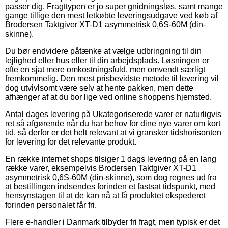
passer dig. Fragttypen er jo super gnidningsløs, samt mange
gange tillige den mest letkøbte leveringsudgave ved køb af
Brodersen Taktgiver XT-D1 asymmetrisk 0,6S-60M (din-
skinne).
Du bør endvidere påtænke at vælge udbringning til din
lejlighed eller hus eller til din arbejdsplads. Løsningen er
ofte en sjat mere omkostningsfuld, men omvendt særligt
fremkommelig. Den mest prisbevidste metode til levering vil
dog utvivlsomt være selv at hente pakken, men dette
afhænger af at du bor lige ved online shoppens hjemsted.
Antal dages levering på Ukategoriserede varer er naturligvis
ret så afgørende når du har behov for dine nye varer om kort
tid, så derfor er det helt relevant at vi gransker tidshorisonten
for levering for det relevante produkt.
En række internet shops tilsiger 1 dags levering på en lang
række varer, eksempelvis Brodersen Taktgiver XT-D1
asymmetrisk 0,6S-60M (din-skinne), som dog regnes ud fra
at bestillingen indsendes forinden et fastsat tidspunkt, med
hensynstagen til at de kan nå at få produktet ekspederet
forinden personalet får fri.
Flere e-handler i Danmark tilbyder fri fragt, men typisk er det