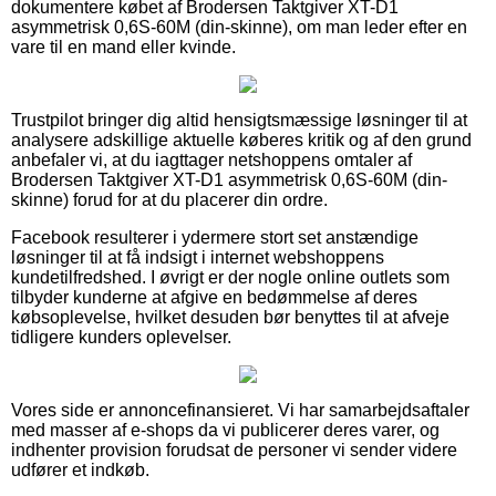
dokumentere købet af Brodersen Taktgiver XT-D1
asymmetrisk 0,6S-60M (din-skinne), om man leder efter en
vare til en mand eller kvinde.
Trustpilot bringer dig altid hensigtsmæssige løsninger til at
analysere adskillige aktuelle køberes kritik og af den grund
anbefaler vi, at du iagttager netshoppens omtaler af
Brodersen Taktgiver XT-D1 asymmetrisk 0,6S-60M (din-
skinne) forud for at du placerer din ordre.
Facebook resulterer i ydermere stort set anstændige
løsninger til at få indsigt i internet webshoppens
kundetilfredshed. I øvrigt er der nogle online outlets som
tilbyder kunderne at afgive en bedømmelse af deres
købsoplevelse, hvilket desuden bør benyttes til at afveje
tidligere kunders oplevelser.
Vores side er annoncefinansieret. Vi har samarbejdsaftaler
med masser af e-shops da vi publicerer deres varer, og
indhenter provision forudsat de personer vi sender videre
udfører et indkøb.