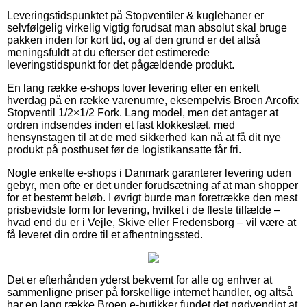
Leveringstidspunktet på Stopventiler & kuglehaner er
selvfølgelig virkelig vigtig forudsat man absolut skal bruge
pakken inden for kort tid, og af den grund er det altså
meningsfuldt at du efterser det estimerede
leveringstidspunkt for det pågældende produkt.
En lang række e-shops lover levering efter en enkelt
hverdag på en række varenumre, eksempelvis Broen Arcofix
Stopventil 1/2×1/2 Fork. Lang model, men det antager at
ordren indsendes inden et fast klokkeslæt, med
hensynstagen til at de med sikkerhed kan nå at få dit nye
produkt på posthuset før de logistikansatte får fri.
Nogle enkelte e-shops i Danmark garanterer levering uden
gebyr, men ofte er det under forudsætning af at man shopper
for et bestemt beløb. I øvrigt burde man foretrække den mest
prisbevidste form for levering, hvilket i de fleste tilfælde –
hvad end du er i Vejle, Skive eller Fredensborg – vil være at
få leveret din ordre til et afhentningssted.
Det er efterhånden yderst bekvemt for alle og enhver at
sammenligne priser på forskellige internet handler, og altså
har en lang række Broen e-butikker fundet det nødvendigt at