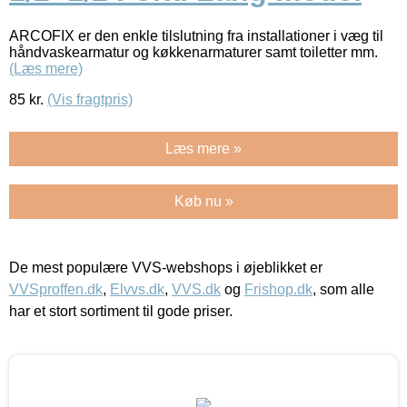
ARCOFIX er den enkle tilslutning fra installationer i væg til
håndvaskearmatur og køkkenarmaturer samt toiletter mm.
(Læs mere)
85
kr.
(Vis fragtpris)
Læs mere »
Køb nu »
De mest populære VVS-webshops i øjeblikket er
VVSproffen.dk
,
Elvvs.dk
,
VVS.dk
og
Frishop.dk
, som alle
har et stort sortiment til gode priser.