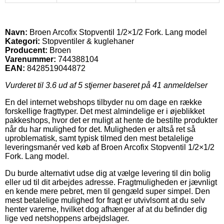
Navn:
Broen Arcofix Stopventil 1/2×1/2 Fork. Lang model
Kategori:
Stopventiler & kuglehaner
Producent:
Broen
Varenummer:
744388104
EAN:
8428519044872
Vurderet til
3.6
ud af 5 stjerner baseret på
41
anmeldelser
En del internet webshops tilbyder nu om dage en række
forskellige fragttyper. Det mest almindelige er i øjeblikket
pakkeshops, hvor det er muligt at hente de bestilte produkter
når du har mulighed for det. Muligheden er altså ret så
uproblematisk, samt typisk tilmed den mest betalelige
leveringsmanér ved køb af Broen Arcofix Stopventil 1/2×1/2
Fork. Lang model.
Du burde alternativt udse dig at vælge levering til din bolig
eller ud til dit arbejdes adresse. Fragtmuligheden er jævnligt
en kende mere pebret, men til gengæld super simpel. Den
mest betalelige mulighed for fragt er utvivlsomt at du selv
henter varerne, hvilket dog afhænger af at du befinder dig
lige ved netshoppens arbejdslager.