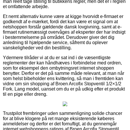
man reelt tage stilling til butikkens regler, men det er i reglen
et omfattende arbejde.
Et nemt alternativ kunne være at kigge hvorvidt e-firmaet er
godkendt af e-mærket, fordi det kan være et signal om at
netshoppen forstår gældende dansk lovgivning, samt at e-
firmaet rutinemæssigt overvåges af eksperter der har indsigt
i bestemmelserne på området. Derudover giver det dig
anledning til hjælpende service, såfremt du oplever
vanskeligheder ved din bestilling.
Ydermere tilråder vi at du er sat ind i de væsentligste
reglementer der kan håndhæves i forbindelse med ordren,
som for eksempel den ombytningsret internet shoppen
benytter. Derfor er det på samme måde relevant, at man når
som helst bibeholder ens kvittering, så man i fremtiden kan
vidne om sin shopping af Broen Arcofix Stopventil 1/2×1/2
Fork. Lang model, uanset om du er på udkig efter et produkt
til en pige eller dreng.
Trustpilot frembringer uden sammenligning solide chancer
for at blive klogere på ret mange eksisterende køberes
anmeldelser og derfor er det fornuftigt, at du gennemgår
internet webshoppens ratings af Broen Arcofix Stopventil