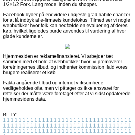
1/2×1/2 Fork. Lang model inden du shopper.
Facebook byder på endvidere i højeste grad habile chancer
for at få indtryk af e-firmaets kundefokus. Tilmed ser vi nogle
webbutikker hvor folk kan nedfælde en evaluering af deres
køb, hvilket ligeledes burde anvendes til vurdering af hvor
glade kunderne er.
Hjemmesiden er reklamefinansieret. Vi arbejder tæt
sammen med et hold af webbutikker hvori vi promoverer
forretningernes tilbud, og indhenter kommission ifald vores
brugere realiserer et køb.
Fakta angående tilbud og internet virksomheder
vedligeholdes ofte, men vi påtager os ikke ansvaret for
rettelser der måtte være foretaget efter at vi sidst opdaterede
hjemmesidens data.
BITLY:
1
1
1
1
1
1
1
1
1
1
1
1
1
1
1
1
1
1
1
1
1
1
1
1
1
1
1
1
1
1
1
1
1
1
1
1
1
1
1
1
1
1
1
1
1
1
1
1
1
1
1
1
1
1
1
1
1
1
1
1
1
1
1
1
1
1
1
1
1
1
1
1
1
1
1
1
1
1
1
1
1
1
1
1
1
1
1
1
1
1
1
1
1
1
1
1
1
1
1