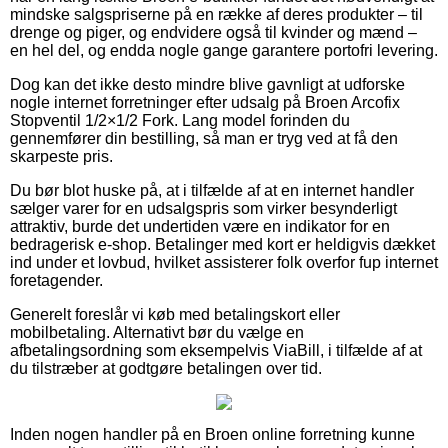
mindske salgspriserne på en række af deres produkter – til
drenge og piger, og endvidere også til kvinder og mænd –
en hel del, og endda nogle gange garantere portofri levering.
Dog kan det ikke desto mindre blive gavnligt at udforske
nogle internet forretninger efter udsalg på Broen Arcofix
Stopventil 1/2×1/2 Fork. Lang model forinden du
gennemfører din bestilling, så man er tryg ved at få den
skarpeste pris.
Du bør blot huske på, at i tilfælde af at en internet handler
sælger varer for en udsalgspris som virker besynderligt
attraktiv, burde det undertiden være en indikator for en
bedragerisk e-shop. Betalinger med kort er heldigvis dækket
ind under et lovbud, hvilket assisterer folk overfor fup internet
foretagender.
Generelt foreslår vi køb med betalingskort eller
mobilbetaling. Alternativt bør du vælge en
afbetalingsordning som eksempelvis ViaBill, i tilfælde af at
du tilstræber at godtgøre betalingen over tid.
Inden nogen handler på en Broen online forretning kunne