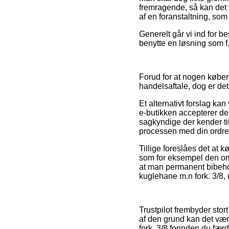
fremragende, så kan det f
af en foranstaltning, som
Generelt går vi ind for b
benytte en løsning som f.
Forud for at nogen køber
handelsaftale, dog er det 
Et alternativt forslag ka
e-butikken accepterer de
sagkyndige der kender til
processen med din ordre
Tillige foreslåes det at
som for eksempel den omb
at man permanent bibehold
kuglehane m.n fork. 3/8,
Trustpilot frembyder stor
af den grund kan det vær
fork. 3/8 forinden du fær