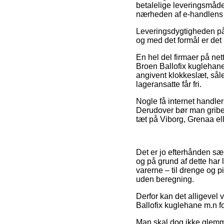
betalelige leveringsmåde 
nærheden af e-handlens 
Leveringsdygtigheden på V
og med det formål er det
En hel del firmaer på ne
Broen Ballofix kuglehane
angivent klokkeslæt, såled
lageransatte får fri.
Nogle få internet handler
Derudover bør man gribe
tæt på Viborg, Grenaa elle
Det er jo efterhånden sær
og på grund af dette har
varerne – til drenge og p
uden beregning.
Derfor kan det alligevel 
Ballofix kuglehane m.n for
Man skal dog ikke glemme,