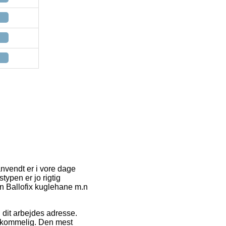
anvendt er i vore dage
typen er jo rigtig
n Ballofix kuglehane m.n
l dit arbejdes adresse.
emkommelig. Den mest