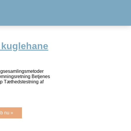
x kuglehane
ængsesamlingsmetoder
ømningsretning Betjenes
op Tæthedstestning af
b nu »