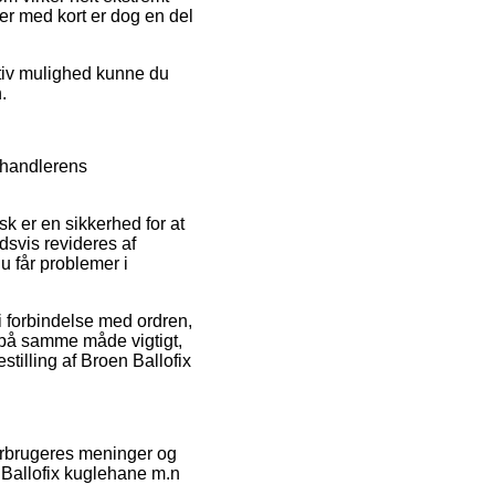
er med kort er dog en del
ativ mulighed kunne du
.
rhandlerens
k er en sikkerhed for at
dsvis revideres af
du får problemer i
i forbindelse med ordren,
t på samme måde vigtigt,
tilling af Broen Ballofix
 forbrugeres meninger og
 Ballofix kuglehane m.n