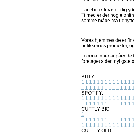
Facebook forærer dig yde
Tilmed er der nogle onli
samme måde må udnyttes t
Vores hjemmeside er fina
butikkernes produkter, o
Informationer angående ti
foretaget siden nyligste 
BITLY:
1
1
1
1
1
1
1
1
1
1
1
1
1
1
1
1
1
1
1
1
1
1
1
1
1
1
SPOTIFY:
1
1
1
1
1
1
1
1
1
1
1
1
1
1
1
1
1
1
1
1
1
1
1
1
1
1
CUTTLY BIO:
1
1
1
1
1
1
1
1
1
1
1
1
1
1
1
1
1
1
1
1
1
1
1
1
1
1
1
CUTTLY OLD: