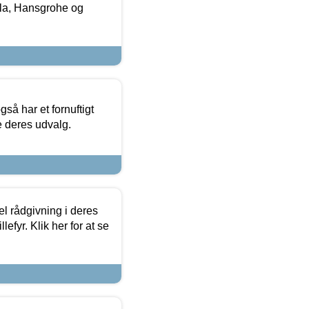
la, Hansgrohe og
så har et fornuftigt
se deres udvalg.
el rådgivning i deres
efyr. Klik her for at se