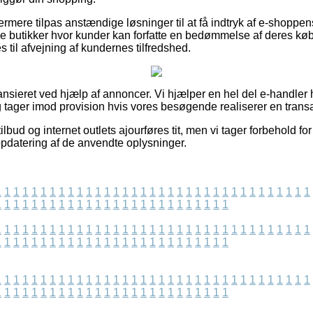
rmere tilpas anstændige løsninger til at få indtryk af e-shoppen
ne butikker hvor kunder kan forfatte en bedømmelse af deres køb
il afvejning af kundernes tilfredshed.
nsieret ved hjælp af annoncer. Vi hjælper en hel del e-handler 
g tager imod provision hvis vores besøgende realiserer en transa
lbud og internet outlets ajourføres tit, men vi tager forbehold fo
opdatering af de anvendte oplysninger.
1
1
1
1
1
1
1
1
1
1
1
1
1
1
1
1
1
1
1
1
1
1
1
1
1
1
1
1
1
1
1
1
1
1
1
1
1
1
1
1
1
1
1
1
1
1
1
1
1
1
1
1
1
1
1
1
1
1
1
1
1
1
1
1
1
1
1
1
1
1
1
1
1
1
1
1
1
1
1
1
1
1
1
1
1
1
1
1
1
1
1
1
1
1
1
1
1
1
1
1
1
1
1
1
1
1
1
1
1
1
1
1
1
1
1
1
1
1
1
1
1
1
1
1
1
1
1
1
1
1
1
1
1
1
1
1
1
1
1
1
1
1
1
1
1
1
1
1
1
1
1
1
1
1
1
1
1
1
1
1
1
1
1
1
1
1
1
1
1
1
1
1
1
1
1
1
1
1
1
1
1
1
1