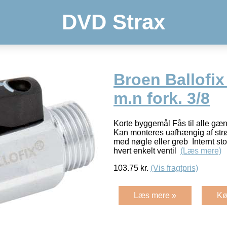
DVD Strax
Broen Ballofi
m.n fork. 3/8
Korte byggemål Fås til alle g
Kan monteres uafhængig af str
med nøgle eller greb Internt st
hvert enkelt ventil
(Læs mere)
103.75
kr.
(Vis fragtpris)
Læs mere »
Kø