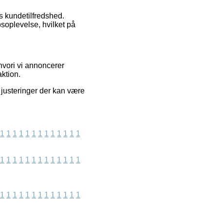
s kundetilfredshed.
soplevelse, hvilket på
hvori vi annoncerer
ktion.
r justeringer der kan være
1
1
1
1
1
1
1
1
1
1
1
1
1
1
1
1
1
1
1
1
1
1
1
1
1
1
1
1
1
1
1
1
1
1
1
1
1
1
1