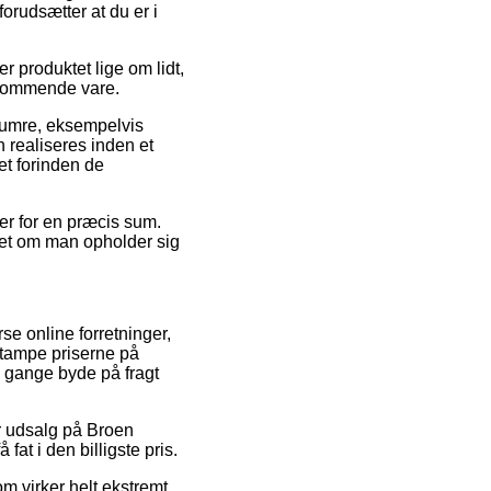
orudsætter at du er i
r produktet lige om lidt,
edkommende vare.
numre, eksempelvis
 realiseres inden et
aet forinden de
ber for en præcis sum.
et om man opholder sig
se online forretninger,
stampe priserne på
e gange byde på fragt
er udsalg på Broen
fat i den billigste pris.
om virker helt ekstremt