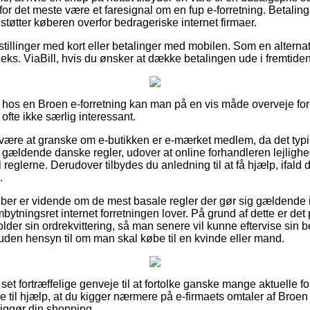
or det meste være et faresignal om en fup e-forretning. Betaling
 støtter køberen overfor bedrageriske internet firmaer.
estillinger med kort eller betalinger med mobilen. Som en altern
eks. ViaBill, hvis du ønsker at dække betalingen ude i fremtiden
 hos en Broen e-forretning kan man på en vis måde overveje fo
ofte ikke særlig interessant.
n være at granske om e-butikken er e-mærket medlem, da det typis
 gældende danske regler, udover at online forhandleren lejlighe
 reglerne. Derudover tilbydes du anledning til at få hjælp, ifald 
.
 køber er vidende om de mest basale regler der gør sig gældende 
ytningsret internet forretningen lover. På grund af dette er de
er sin ordrekvittering, så man senere vil kunne eftervise sin bes
 uden hensyn til om man skal købe til en kvinde eller mand.
t set fortræffelige genveje til at fortolke ganske mange aktuelle
e til hjælp, at du kigger nærmere på e-firmaets omtaler af Broen
diggør din shopping.