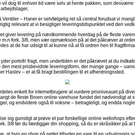
vil dog til enhver tid være selv at hente pakken, som desværre f
arbejdslager.
entiler – Haner er selvfølgelig ret så central forudsat vi mangle
 rigtig relevant at vi besigtiger leveringstidspunktet ved den v
ttet giver levering på næstkommende hverdag på de fleste vare
 m.n fork. 3/8, men vær opmærksom på at det påkræver at orden
es at de har udsigt til at kunne nå at få ordren hen til fragtfirm
 yder portofri fragt, men undertiden er det påkrævet at du indkø
 den mest prisbevidste leveringsform, der mange gange – uans
r Haslev – er at få bragt bestillingen til et afhentningssted.
deles enkelt for internetbrugere at vurdere prisniveauet på diver
 langt de fleste Broen online varehuse fundet det nødvendigt at 
iger, og endvidere også til voksne – betragteligt, og endda nogl
vise sig gunstigt at prøve et par forskellige online webshops eft
k. 3/8 før du færdiggør din shopping, så du er skråsikker på at få 
 at hvis en shop på nettet tilbyder en vare til en udsalgspris s