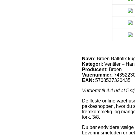
Navn:
Broen Ballofix kug
Kategori:
Ventiler – Han
Producent:
Broen
Varenummer:
7435223
EAN:
5708537320435
Vurderet til
4.4
ud af 5 st
De fleste online varehuse
pakkeshoppen, hvor du sel
fremkommelig, og mange 
fork. 3/8.
Du bør endvidere vælge at 
Leveringsmetoden er bekl