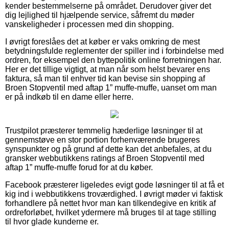
kender bestemmelserne på området. Derudover giver det
dig lejlighed til hjælpende service, såfremt du møder
vanskeligheder i processen med din shopping.
I øvrigt foreslåes det at køber er vaks omkring de mest
betydningsfulde reglementer der spiller ind i forbindelse med
ordren, for eksempel den byttepolitik online forretningen har.
Her er det tillige vigtigt, at man når som helst bevarer ens
faktura, så man til enhver tid kan bevise sin shopping af
Broen Stopventil med aftap 1” muffe-muffe, uanset om man
er på indkøb til en dame eller herre.
Trustpilot præsterer temmelig hæderlige løsninger til at
gennemstøve en stor portion forhenværende brugeres
synspunkter og på grund af dette kan det anbefales, at du
gransker webbutikkens ratings af Broen Stopventil med
aftap 1” muffe-muffe forud for at du køber.
Facebook præsterer ligeledes evigt gode løsninger til at få et
kig ind i webbutikkens troværdighed. I øvrigt møder vi faktisk
forhandlere på nettet hvor man kan tilkendegive en kritik af
ordreforløbet, hvilket ydermere må bruges til at tage stilling
til hvor glade kunderne er.