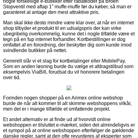
nogle forskellige e-butikker efter rabatkoder på Broen
Stopventil med aftap 1” muffe-muffe før du køber, så man er
garanteret at antage den mest attraktive pris.
Man skal ikke desto mindre være klar over, at når en internet
shop tilbyder et produkt til en udsalgspris der kan virke
ubegribelig overkommelig, kunne det i nogle tilfælde være et
tegn på en fup internet forhandler. Kortbestillinger er dog
omfattet af en forordning, der beskytter dig som kunde imod
svindlende butikker på nettet.
Generelt slår vi et slag for kortbetalinger eller MobilePay.
Som en anden løsning burde du vælge et afdragstilbud som
eksempelvis ViaBill, forudsat du vil honorere betalingen
over tid.
Forinden nogen shopper på en Arimex online webshop
burde de når alt kommer til alt skimme webshoppens vilkår,
men det er i mange tilfælde et omfattende projekt.
Et andet alternativ er at finde ud af hvorvidt online
webshoppen er tilsluttet e-mærket, siden det almindeligvis er
et sympol på at online webshoppen efterfølger de gældende
danske regler, samt at den ofte revurderes af eksperter som