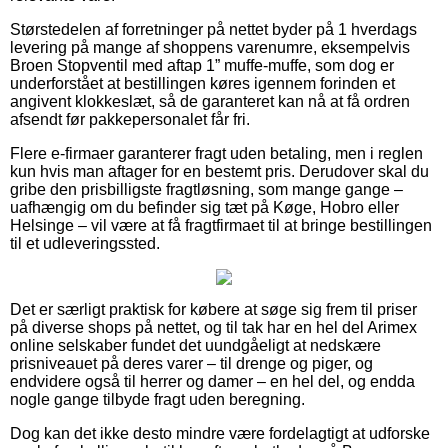
Størstedelen af forretninger på nettet byder på 1 hverdags
levering på mange af shoppens varenumre, eksempelvis
Broen Stopventil med aftap 1” muffe-muffe, som dog er
underforstået at bestillingen køres igennem forinden et
angivent klokkeslæt, så de garanteret kan nå at få ordren
afsendt før pakkepersonalet får fri.
Flere e-firmaer garanterer fragt uden betaling, men i reglen
kun hvis man aftager for en bestemt pris. Derudover skal du
gribe den prisbilligste fragtløsning, som mange gange –
uafhængig om du befinder sig tæt på Køge, Hobro eller
Helsinge – vil være at få fragtfirmaet til at bringe bestillingen
til et udleveringssted.
Det er særligt praktisk for købere at søge sig frem til priser
på diverse shops på nettet, og til tak har en hel del Arimex
online selskaber fundet det uundgåeligt at nedskære
prisniveauet på deres varer – til drenge og piger, og
endvidere også til herrer og damer – en hel del, og endda
nogle gange tilbyde fragt uden beregning.
Dog kan det ikke desto mindre være fordelagtigt at udforske