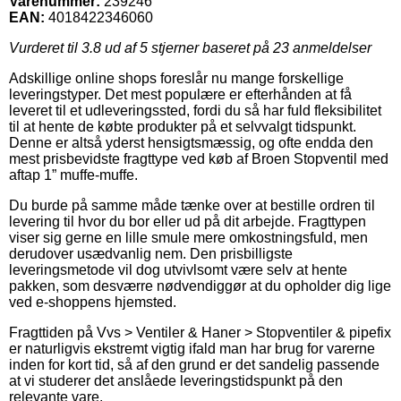
Varenummer:
239246
EAN:
4018422346060
Vurderet til
3.8
ud af 5 stjerner baseret på
23
anmeldelser
Adskillige online shops foreslår nu mange forskellige
leveringstyper. Det mest populære er efterhånden at få
leveret til et udleveringssted, fordi du så har fuld fleksibilitet
til at hente de købte produkter på et selvvalgt tidspunkt.
Denne er altså yderst hensigtsmæssig, og ofte endda den
mest prisbevidste fragttype ved køb af Broen Stopventil med
aftap 1” muffe-muffe.
Du burde på samme måde tænke over at bestille ordren til
levering til hvor du bor eller ud på dit arbejde. Fragttypen
viser sig gerne en lille smule mere omkostningsfuld, men
derudover usædvanlig nem. Den prisbilligste
leveringsmetode vil dog utvivlsomt være selv at hente
pakken, som desværre nødvendiggør at du opholder dig lige
ved e-shoppens hjemsted.
Fragttiden på Vvs > Ventiler & Haner > Stopventiler & pipefix
er naturligvis ekstremt vigtig ifald man har brug for varerne
inden for kort tid, så af den grund er det sandelig passende
at vi studerer det anslåede leveringstidspunkt på den
relevante vare.