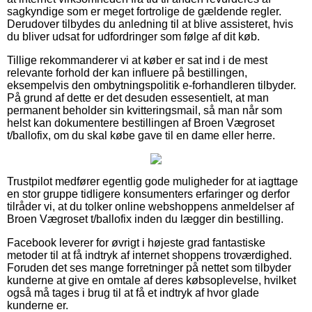
sagkyndige som er meget fortrolige de gældende regler.
Derudover tilbydes du anledning til at blive assisteret, hvis
du bliver udsat for udfordringer som følge af dit køb.
Tillige rekommanderer vi at køber er sat ind i de mest
relevante forhold der kan influere på bestillingen,
eksempelvis den ombytningspolitik e-forhandleren tilbyder.
På grund af dette er det desuden essesentielt, at man
permanent beholder sin kvitteringsmail, så man når som
helst kan dokumentere bestillingen af Broen Vægroset
t/ballofix, om du skal købe gave til en dame eller herre.
Trustpilot medfører egentlig gode muligheder for at iagttage
en stor gruppe tidligere konsumenters erfaringer og derfor
tilråder vi, at du tolker online webshoppens anmeldelser af
Broen Vægroset t/ballofix inden du lægger din bestilling.
Facebook leverer for øvrigt i højeste grad fantastiske
metoder til at få indtryk af internet shoppens troværdighed.
Foruden det ses mange forretninger på nettet som tilbyder
kunderne at give en omtale af deres købsoplevelse, hvilket
også må tages i brug til at få et indtryk af hvor glade
kunderne er.