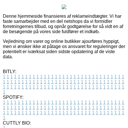
Denne hjemmeside finansieres af reklameindtægter. Vi har
faste samarbejder med en del netshops da vi formidler
forretningernes tilbud, og opnår godtgørelse for så vidt en af
de besøgende på vores side fuldfører et indkøb.
Vejledning om varer og online butikker ajourføres hyppigt,
men vi ønsker ikke at påtage os ansvaret for reguleringer der
potentielt er iværksat siden sidste opdatering af de viste
data.
BITLY:
1
1
1
1
1
1
1
1
1
1
1
1
1
1
1
1
1
1
1
1
1
1
1
1
1
1
1
1
1
1
1
1
1
1
1
1
1
1
1
1
1
1
1
1
1
1
1
1
1
1
1
1
1
1
1
1
1
1
1
1
1
1
1
1
1
1
1
1
1
1
1
1
1
1
1
1
1
1
1
1
1
1
1
1
1
1
1
1
1
1
1
1
1
1
1
1
1
1
1
1
SPOTIFY:
1
1
1
1
1
1
1
1
1
1
1
1
1
1
1
1
1
1
1
1
1
1
1
1
1
1
1
1
1
1
1
1
1
1
1
1
1
1
1
1
1
1
1
1
1
1
1
1
1
1
1
1
1
1
1
1
1
1
1
1
1
1
1
1
1
1
1
1
1
1
1
1
1
1
1
1
1
1
1
1
1
1
1
1
1
1
1
1
1
1
1
1
1
1
1
1
1
1
1
1
CUTTLY BIO: