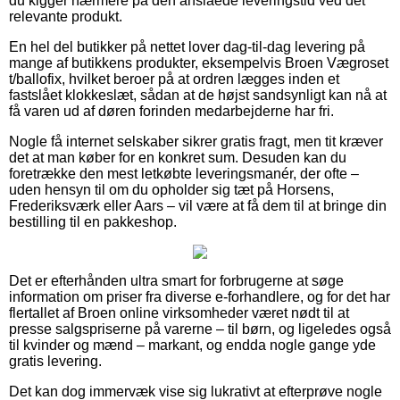
du kigger nærmere på den anslåede leveringstid ved det
relevante produkt.
En hel del butikker på nettet lover dag-til-dag levering på
mange af butikkens produkter, eksempelvis Broen Vægroset
t/ballofix, hvilket beroer på at ordren lægges inden et
fastslået klokkeslæt, sådan at de højst sandsynligt kan nå at
få varen ud af døren forinden medarbejderne har fri.
Nogle få internet selskaber sikrer gratis fragt, men tit kræver
det at man køber for en konkret sum. Desuden kan du
foretrække den mest letkøbte leveringsmanér, der ofte –
uden hensyn til om du opholder sig tæt på Horsens,
Frederiksværk eller Aars – vil være at få dem til at bringe din
bestilling til en pakkeshop.
Det er efterhånden ultra smart for forbrugerne at søge
information om priser fra diverse e-forhandlere, og for det har
flertallet af Broen online virksomheder været nødt til at
presse salgspriserne på varerne – til børn, og ligeledes også
til kvinder og mænd – markant, og endda nogle gange yde
gratis levering.
Det kan dog immervæk vise sig lukrativt at efterprøve nogle