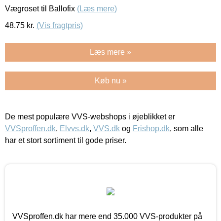
Vægroset til Ballofix
(Læs mere)
48.75
kr.
(Vis fragtpris)
Læs mere »
Køb nu »
De mest populære VVS-webshops i øjeblikket er
VVSproffen.dk
,
Elvvs.dk
,
VVS.dk
og
Frishop.dk
, som alle
har et stort sortiment til gode priser.
VVSproffen.dk har mere end 35.000 VVS-produkter på