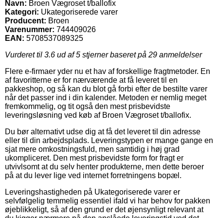
Navn:
Broen Vægroset t/ballofix
Kategori:
Ukategoriserede varer
Producent:
Broen
Varenummer:
744409026
EAN:
5708537089325
Vurderet til
3.6
ud af 5 stjerner baseret på
29
anmeldelser
Flere e-firmaer yder nu et hav af forskellige fragtmetoder. En
af favoritterne er for nærværende at få leveret til en
pakkeshop, og så kan du blot gå forbi efter de bestilte varer
når det passer ind i din kalender. Metoden er nemlig meget
fremkommelig, og tit også den mest prisbevidste
leveringsløsning ved køb af Broen Vægroset t/ballofix.
Du bør alternativt udse dig at få det leveret til din adresse
eller til din arbejdsplads. Leveringstypen er mange gange en
sjat mere omkostningsfuld, men samtidig i høj grad
ukompliceret. Den mest prisbevidste form for fragt er
utvivlsomt at du selv henter produkterne, men dette beroer
på at du lever lige ved internet forretningens bopæl.
Leveringshastigheden på Ukategoriserede varer er
selvfølgelig temmelig essentiel ifald vi har behov for pakken
øjeblikkeligt, så af den grund er det øjensynligt relevant at