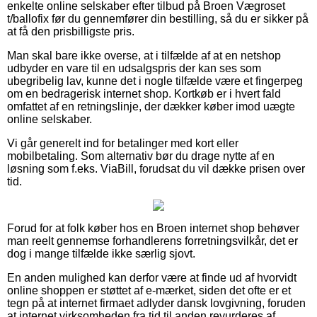
enkelte online selskaber efter tilbud på Broen Vægroset
t/ballofix før du gennemfører din bestilling, så du er sikker på
at få den prisbilligste pris.
Man skal bare ikke overse, at i tilfælde af at en netshop
udbyder en vare til en udsalgspris der kan ses som
ubegribelig lav, kunne det i nogle tilfælde være et fingerpeg
om en bedragerisk internet shop. Kortkøb er i hvert fald
omfattet af en retningslinje, der dækker køber imod uægte
online selskaber.
Vi går generelt ind for betalinger med kort eller
mobilbetaling. Som alternativ bør du drage nytte af en
løsning som f.eks. ViaBill, forudsat du vil dække prisen over
tid.
Forud for at folk køber hos en Broen internet shop behøver
man reelt gennemse forhandlerens forretningsvilkår, det er
dog i mange tilfælde ikke særlig sjovt.
En anden mulighed kan derfor være at finde ud af hvorvidt
online shoppen er støttet af e-mærket, siden det ofte er et
tegn på at internet firmaet adlyder dansk lovgivning, foruden
at internet virksomheden fra tid til anden revurderes af