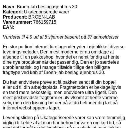
Navn:
Broen-lab beslag øjenbrus 30
Kategori:
Ukategoriserede varer
Producent:
BROEN-LAB
Varenummer:
766159715
EAN:
Vurderet til
4.9
ud af 5 stjerner baseret på
37
anmeldelser
En stor portion internet foretagender yder i øjeblikket diverse
leveringsmetoder. Den mest moderne er nu om dage at
afsende til en pakkeshop, hvor det er nemt for dig at hente
dine nye produkter når det passer dig. Den er jo særdeles
uproblematisk, og i mange tilfælde tillige den billigste
fragttype ved køb af Broen-lab beslag øjenbrus 30.
Du kan endvidere prøve at få pakken sendt til din bopæl
eller ud til din arbejdsplads. Fragtmetoden er beklageligvis
en tand mere bekostelig, men endvidere ultra ligetil. Den
mest prisbevidste fragtform er utvivlsomt at hente varerne
selv, men den løsning beroer på at du befinder dig tæt på
internet webshoppens lager.
Leveringstiden på Ukategoriserede varer kan være temmelig
vigtig i tilfælde af at man har behov for varen om kort tid, så
med det formål er det tydeligvis på sin plads at man tjekker