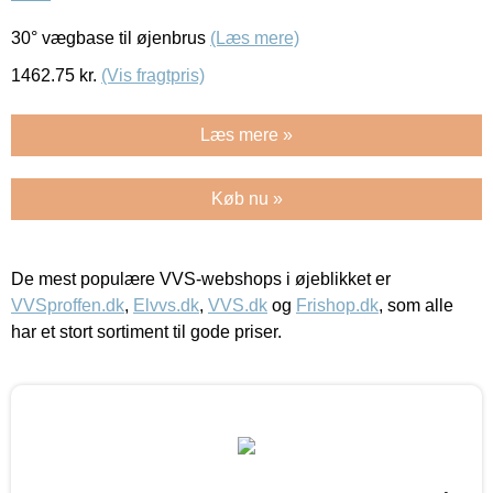
30° vægbase til øjenbrus
(Læs mere)
1462.75
kr.
(Vis fragtpris)
Læs mere »
Køb nu »
De mest populære VVS-webshops i øjeblikket er
VVSproffen.dk
,
Elvvs.dk
,
VVS.dk
og
Frishop.dk
, som alle
har et stort sortiment til gode priser.