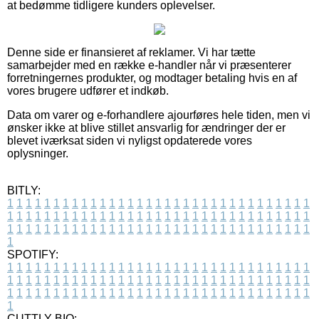
at bedømme tidligere kunders oplevelser.
Denne side er finansieret af reklamer. Vi har tætte
samarbejder med en række e-handler når vi præsenterer
forretningernes produkter, og modtager betaling hvis en af
vores brugere udfører et indkøb.
Data om varer og e-forhandlere ajourføres hele tiden, men vi
ønsker ikke at blive stillet ansvarlig for ændringer der er
blevet iværksat siden vi nyligst opdaterede vores
oplysninger.
BITLY:
1
1
1
1
1
1
1
1
1
1
1
1
1
1
1
1
1
1
1
1
1
1
1
1
1
1
1
1
1
1
1
1
1
1
1
1
1
1
1
1
1
1
1
1
1
1
1
1
1
1
1
1
1
1
1
1
1
1
1
1
1
1
1
1
1
1
1
1
1
1
1
1
1
1
1
1
1
1
1
1
1
1
1
1
1
1
1
1
1
1
1
1
1
1
1
1
1
1
1
1
SPOTIFY:
1
1
1
1
1
1
1
1
1
1
1
1
1
1
1
1
1
1
1
1
1
1
1
1
1
1
1
1
1
1
1
1
1
1
1
1
1
1
1
1
1
1
1
1
1
1
1
1
1
1
1
1
1
1
1
1
1
1
1
1
1
1
1
1
1
1
1
1
1
1
1
1
1
1
1
1
1
1
1
1
1
1
1
1
1
1
1
1
1
1
1
1
1
1
1
1
1
1
1
1
CUTTLY BIO: