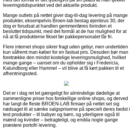
leveringstidspunktet ved det aktuelle produkt.
Mange outlets på nettet giver dag-til-dag levering på mange
produkter, eksempelvis Broen-lab beslag øjenbrus 30, der
dog er forudsat at handlen gemmenføres forinden et
besluttet tidspunkt, med det formål at de har mulighed for at
nå at få produkterne fikset før pakkepersonalet får fri.
Flere internet shops sikrer fragt uden gebyr, men undertiden
kun såfremt man køber for en fastsat pris. Desuden bør man
foretrække den mindst kostelige leveringsmulighed, hvilket
mange gange – uanset om du opholder sig i Fredericia,
Kalundborg eller Hammel – vil blive at få kørt pakken til et
afhentningssted.
Det er i dag ret let gængeligt for almindelige dødelige at
sammenligne priser hos forskellige online shops, og derved
har langt de fleste BROEN-LAB firmaer på nettet set sig
nødsaget til at sænke salgspriserne på specielt deres bedst i
test produkter – til babyer og børn, og yderligere også til
mænd og kvinder – betragteligt, og endda nogle gange
præstere portofri levering.