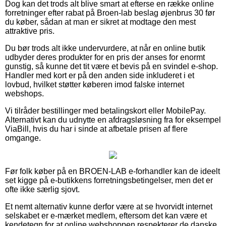
Dog kan det trods alt blive smart at efterse en række online
forretninger efter rabat på Broen-lab beslag øjenbrus 30 før
du køber, sådan at man er sikret at modtage den mest
attraktive pris.
Du bør trods alt ikke undervurdere, at når en online butik
udbyder deres produkter for en pris der anses for enormt
gunstig, så kunne det tit være et bevis på en svindel e-shop.
Handler med kort er på den anden side inkluderet i et
lovbud, hvilket støtter køberen imod falske internet
webshops.
Vi tilråder bestillinger med betalingskort eller MobilePay.
Alternativt kan du udnytte en afdragsløsning fra for eksempel
ViaBill, hvis du har i sinde at afbetale prisen af flere
omgange.
Før folk køber på en BROEN-LAB e-forhandler kan de ideelt
set kigge på e-butikkens forretningsbetingelser, men det er
ofte ikke særlig sjovt.
Et nemt alternativ kunne derfor være at se hvorvidt internet
selskabet er e-mærket medlem, eftersom det kan være et
kendetegn for at online webshoppen respekterer de danske