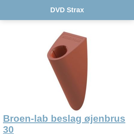
DVD Strax
Broen-lab beslag øjenbrus
30