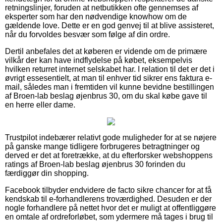
retningslinjer, foruden at netbutikken ofte gennemses af
eksperter som har den nødvendige knowhow om de
gældende love. Dette er en god genvej til at blive assisteret,
når du forvoldes besvær som følge af din ordre.
Dertil anbefales det at køberen er vidende om de primære
vilkår der kan have indflydelse på købet, eksempelvis
hvilken returret internet selskabet har. I relation til det er det i
øvrigt essesentielt, at man til enhver tid sikrer ens faktura e-
mail, således man i fremtiden vil kunne bevidne bestillingen
af Broen-lab beslag øjenbrus 30, om du skal købe gave til
en herre eller dame.
Trustpilot indebærer relativt gode muligheder for at se nøjere
på ganske mange tidligere forbrugeres betragtninger og
derved er det at foretrække, at du efterforsker webshoppens
ratings af Broen-lab beslag øjenbrus 30 forinden du
færdiggør din shopping.
Facebook tilbyder endvidere de facto sikre chancer for at få
kendskab til e-forhandlerens troværdighed. Desuden er der
nogle forhandlere på nettet hvor det er muligt at offentliggøre
en omtale af ordreforløbet, som ydermere må tages i brug til