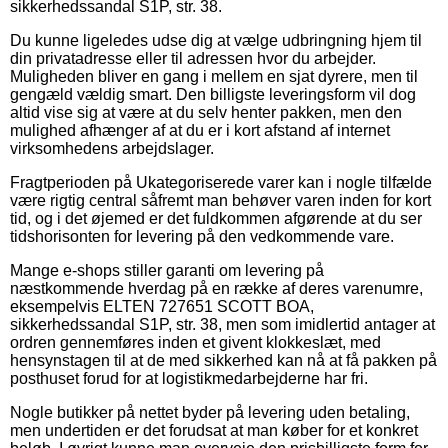
sikkerhedssandal S1P, str. 38.
Du kunne ligeledes udse dig at vælge udbringning hjem til
din privatadresse eller til adressen hvor du arbejder.
Muligheden bliver en gang i mellem en sjat dyrere, men til
gengæld vældig smart. Den billigste leveringsform vil dog
altid vise sig at være at du selv henter pakken, men den
mulighed afhænger af at du er i kort afstand af internet
virksomhedens arbejdslager.
Fragtperioden på Ukategoriserede varer kan i nogle tilfælde
være rigtig central såfremt man behøver varen inden for kort
tid, og i det øjemed er det fuldkommen afgørende at du ser
tidshorisonten for levering på den vedkommende vare.
Mange e-shops stiller garanti om levering på
næstkommende hverdag på en række af deres varenumre,
eksempelvis ELTEN 727651 SCOTT BOA,
sikkerhedssandal S1P, str. 38, men som imidlertid antager at
ordren gennemføres inden et givent klokkeslæt, med
hensynstagen til at de med sikkerhed kan nå at få pakken på
posthuset forud for at logistikmedarbejderne har fri.
Nogle butikker på nettet byder på levering uden betaling,
men undertiden er det forudsat at man køber for et konkret