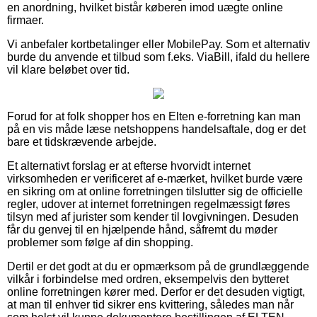
en anordning, hvilket bistår køberen imod uægte online
firmaer.
Vi anbefaler kortbetalinger eller MobilePay. Som et alternativ
burde du anvende et tilbud som f.eks. ViaBill, ifald du hellere
vil klare beløbet over tid.
Forud for at folk shopper hos en Elten e-forretning kan man
på en vis måde læse netshoppens handelsaftale, dog er det
bare et tidskrævende arbejde.
Et alternativt forslag er at efterse hvorvidt internet
virksomheden er verificeret af e-mærket, hvilket burde være
en sikring om at online forretningen tilslutter sig de officielle
regler, udover at internet forretningen regelmæssigt føres
tilsyn med af jurister som kender til lovgivningen. Desuden
får du genvej til en hjælpende hånd, såfremt du møder
problemer som følge af din shopping.
Dertil er det godt at du er opmærksom på de grundlæggende
vilkår i forbindelse med ordren, eksempelvis den bytteret
online forretningen kører med. Derfor er det desuden vigtigt,
at man til enhver tid sikrer ens kvittering, således man når