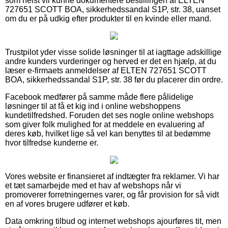
som helst vil kunne dokumentere bestillingen af ELTEN
727651 SCOTT BOA, sikkerhedssandal S1P, str. 38, uanset
om du er på udkig efter produkter til en kvinde eller mand.
Trustpilot yder visse solide løsninger til at iagttage adskillige
andre kunders vurderinger og herved er det en hjælp, at du
læser e-firmaets anmeldelser af ELTEN 727651 SCOTT
BOA, sikkerhedssandal S1P, str. 38 før du placerer din ordre.
Facebook medfører på samme måde flere pålidelige
løsninger til at få et kig ind i online webshoppens
kundetilfredshed. Foruden det ses nogle online webshops
som giver folk mulighed for at meddele en evaluering af
deres køb, hvilket lige så vel kan benyttes til at bedømme
hvor tilfredse kunderne er.
Vores website er finansieret af indtægter fra reklamer. Vi har
et tæt samarbejde med et hav af webshops når vi
promoverer forretningernes varer, og får provision for så vidt
en af vores brugere udfører et køb.
Data omkring tilbud og internet webshops ajourføres tit, men