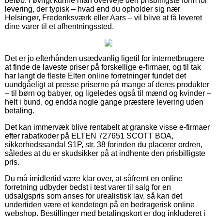
beløb. I øvrigt kunne man overveje den prisbilligste form for
levering, der typisk – hvad end du opholder sig nær
Helsingør, Frederiksværk eller Aars – vil blive at få leveret
dine varer til et afhentningssted.
Det er jo efterhånden usædvanlig ligetil for internetbrugere
at finde de laveste priser på forskellige e-firmaer, og til tak
har langt de fleste Elten online forretninger fundet det
uundgåeligt at presse priserne på mange af deres produkter
– til børn og babyer, og ligeledes også til mænd og kvinder –
helt i bund, og endda nogle gange præstere levering uden
betaling.
Det kan immervæk blive rentabelt at granske visse e-firmaer
efter rabatkoder på ELTEN 727651 SCOTT BOA,
sikkerhedssandal S1P, str. 38 forinden du placerer ordren,
således at du er skudsikker på at indhente den prisbilligste
pris.
Du må imidlertid være klar over, at såfremt en online
forretning udbyder bedst i test varer til salg for en
udsalgspris som anses for urealistisk lav, så kan det
undertiden være et kendetegn på en bedragerisk online
webshop. Bestillinger med betalingskort er dog inkluderet i