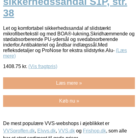
sikkerhedssandal S1P, str.
38
Let og komfortabel sikkerhedssandal af slidstærkt
mikrofiber/tekstil og med BOA®-lukning.Skridhæmmende og
stødabsorberende PU-ydersål og svedabsorberende
inderfor.Antibakteriel og åndbar indlægssål.Med
refleksdetaljer og ProNose for ekstra slidstyrke.Alu-
(Læs
mere)
1408.75
kr.
(Vis fragtpris)
Læs mere »
Køb nu »
De mest populære VVS-webshops i øjeblikket er
VVSproffen.dk
,
Elvvs.dk
,
VVS.dk
og
Frishop.dk
, som alle