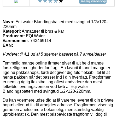
Besøg webshop
Navn:
Eqi water Blandingsbatteri med svingtud 1/2×120-
220mm
Kategori:
Armaturer til brus & kar
Producent:
EQI Water
Varenummer:
743469114
EAN:
Vurderet til
4.1
ud af 5 stjerner baseret på
7
anmeldelser
Temmelig mange online firmaer giver til alt held mange
forskellige muligheder for fragt. En favorit iblandt mange er
lige nu pakkeshops, fordi det giver dig fuld fleksibilitet til at
hente pakken når det passer ind i din hverdag. Fragtformen
er nemlig rigtig fleksibel, og oftest endvidere den mest
letkøbte leveringsversion ved køb af Eqi water
Blandingsbatteri med svingtud 1/2×120-220mm.
Du kan ydermere udse dig at få varerne leveret til din private
bopæl eller ud til dit arbejdes adresse. Fragtformen viser sig
gerne en anelse mere bekostelig, men samtidig vældig
uproblematisk. Den mest prisbevidste fragtform vil dog til