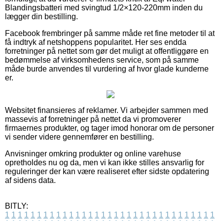
Blandingsbatteri med svingtud 1/2×120-220mm inden du
lægger din bestilling.
Facebook frembringer på samme måde ret fine metoder til at
få indtryk af netshoppens popularitet. Her ses endda
forretninger på nettet som gør det muligt at offentliggøre en
bedømmelse af virksomhedens service, som på samme
måde burde anvendes til vurdering af hvor glade kunderne
er.
Websitet finansieres af reklamer. Vi arbejder sammen med
massevis af forretninger på nettet da vi promoverer
firmaernes produkter, og tager imod honorar om de personer
vi sender videre gennemfører en bestilling.
Anvisninger omkring produkter og online varehuse
opretholdes nu og da, men vi kan ikke stilles ansvarlig for
reguleringer der kan være realiseret efter sidste opdatering
af sidens data.
BITLY:
1
1
1
1
1
1
1
1
1
1
1
1
1
1
1
1
1
1
1
1
1
1
1
1
1
1
1
1
1
1
1
1
1