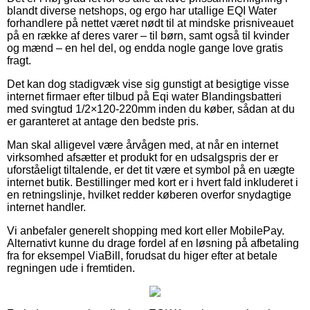
blandt diverse netshops, og ergo har utallige EQI Water
forhandlere på nettet været nødt til at mindske prisniveauet
på en række af deres varer – til børn, samt også til kvinder
og mænd – en hel del, og endda nogle gange love gratis
fragt.
Det kan dog stadigvæk vise sig gunstigt at besigtige visse
internet firmaer efter tilbud på Eqi water Blandingsbatteri
med svingtud 1/2×120-220mm inden du køber, sådan at du
er garanteret at antage den bedste pris.
Man skal alligevel være årvågen med, at når en internet
virksomhed afsætter et produkt for en udsalgspris der er
uforståeligt tiltalende, er det tit være et symbol på en uægte
internet butik. Bestillinger med kort er i hvert fald inkluderet i
en retningslinje, hvilket redder køberen overfor snydagtige
internet handler.
Vi anbefaler generelt shopping med kort eller MobilePay.
Alternativt kunne du drage fordel af en løsning på afbetaling
fra for eksempel ViaBill, forudsat du higer efter at betale
regningen ude i fremtiden.