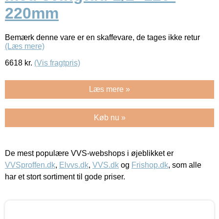
220mm
Bemærk denne vare er en skaffevare, de tages ikke retur
(Læs mere)
6618
kr.
(Vis fragtpris)
Læs mere »
Køb nu »
De mest populære VVS-webshops i øjeblikket er
VVSproffen.dk
,
Elvvs.dk
,
VVS.dk
og
Frishop.dk
, som alle
har et stort sortiment til gode priser.