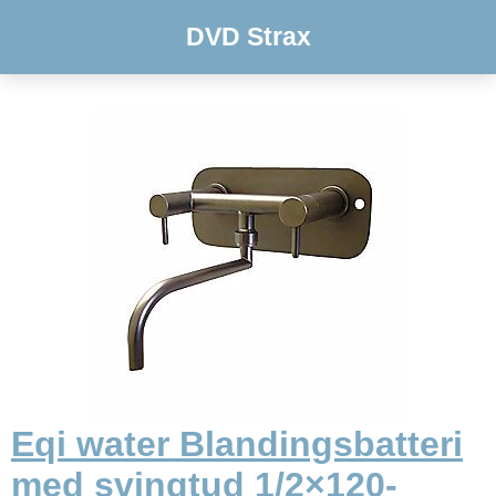
DVD Strax
Eqi water Blandingsbatteri
med svingtud 1/2×120-