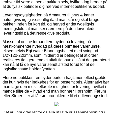
enhver tid være at hente pakken selv, hvilket dog beroer på
at du fysisk befinder dig nærved internet butikkens bopæl.
Leveringsdygtigheden på Armaturer til brus & kar er
naturligvis rigtig væsentlig ifald man står og skal bruge
pakken inden for kort tid, og herved er det tydeligvis
meningsfuldt at man ser nærmere på den forventede
leveringstid på det respektive produkt.
Masser af online forhandlere byder på levering på
næstkommende hverdag på deres primære varenumre,
eksempelvis Eqi water Blandingsbatteri med svingtud
1/2×120-220mm, som imidlertid er betinget af at orden
realiseres tidligere end et aftalt tidspunkt, så at de garanteret
kan nå at få de nye varer sendt afsted forud for at de
logistikansatte holder fyraften.
Flere netbutikker frembyder portofri fragt, men oftest gælder
det kun hvis der indkøbes for en bestemt pris. Alternativt bør
man tage den mest letkøbte mulighed for levering, hvilket i
mange tilfælde – hvad end man bor nær Hørsholm, Farum
eller Struer – er at få kørt produkterne til et udleveringssted.
Det er i høj grad let for os alle at lave prissammenligning i