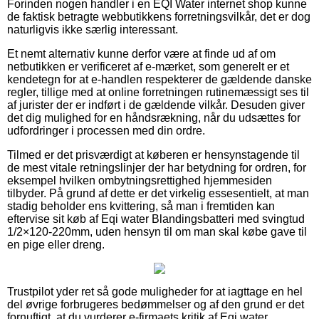
Forinden nogen handler i en EQI Water internet shop kunne
de faktisk betragte webbutikkens forretningsvilkår, det er dog
naturligvis ikke særlig interessant.
Et nemt alternativ kunne derfor være at finde ud af om
netbutikken er verificeret af e-mærket, som generelt er et
kendetegn for at e-handlen respekterer de gældende danske
regler, tillige med at online forretningen rutinemæssigt ses til
af jurister der er indført i de gældende vilkår. Desuden giver
det dig mulighed for en håndsrækning, når du udsættes for
udfordringer i processen med din ordre.
Tilmed er det prisværdigt at køberen er hensynstagende til
de mest vitale retningslinjer der har betydning for ordren, for
eksempel hvilken ombytningsrettighed hjemmesiden
tilbyder. På grund af dette er det virkelig essesentielt, at man
stadig beholder ens kvittering, så man i fremtiden kan
eftervise sit køb af Eqi water Blandingsbatteri med svingtud
1/2×120-220mm, uden hensyn til om man skal købe gave til
en pige eller dreng.
Trustpilot yder ret så gode muligheder for at iagttage en hel
del øvrige forbrugeres bedømmelser og af den grund er det
fornuftigt, at du vurderer e-firmaets kritik af Eqi water