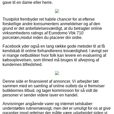
gave til en dame eller herre.
Trustpilot frembyder ret habile chancer for at efterse
forskellige andre konsumenters anmeldelser og af den
grund er det anbefalelsesværdigt, at du betragter online
virksomhedens ratings af Eurodomo Vbk 710
porcelæn,modul inden du placerer din ordre.
Facebook yder også en lang række gode metoder til at få
kendskab til online forhandlerens troværdighed. I øvrigt ser
vi mange netbutikker hvor folk kan levere en evaluering af
købsoplevelsen, som tilmed må bruges til afvejning af
kundernes tilfredshed.
Denne side er finansieret af annoncer. Vi arbejder tæt
sammen med en samling af online outlets da vi fremviser
butikkernes tilbud, og tager kommission for så vidt de
personer vi sender videre laver en handel.
Anvisninger angående varer og internet selskaber
understøttes rutinemæssigt, men det er umuligt for os at give
garantier imod rettelser der måtte være udarbejdet siden vi