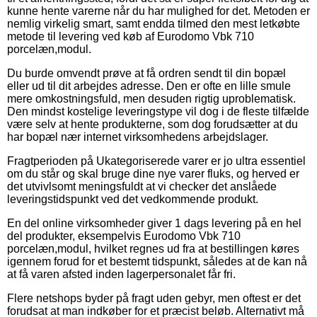
kunne hente varerne når du har mulighed for det. Metoden er
nemlig virkelig smart, samt endda tilmed den mest letkøbte
metode til levering ved køb af Eurodomo Vbk 710
porcelæn,modul.
Du burde omvendt prøve at få ordren sendt til din bopæl
eller ud til dit arbejdes adresse. Den er ofte en lille smule
mere omkostningsfuld, men desuden rigtig uproblematisk.
Den mindst kostelige leveringstype vil dog i de fleste tilfælde
være selv at hente produkterne, som dog forudsætter at du
har bopæl nær internet virksomhedens arbejdslager.
Fragtperioden på Ukategoriserede varer er jo ultra essentiel
om du står og skal bruge dine nye varer fluks, og herved er
det utvivlsomt meningsfuldt at vi checker det anslåede
leveringstidspunkt ved det vedkommende produkt.
En del online virksomheder giver 1 dags levering på en hel
del produkter, eksempelvis Eurodomo Vbk 710
porcelæn,modul, hvilket regnes ud fra at bestillingen køres
igennem forud for et bestemt tidspunkt, således at de kan nå
at få varen afsted inden lagerpersonalet får fri.
Flere netshops byder på fragt uden gebyr, men oftest er det
forudsat at man indkøber for et præcist beløb. Alternativt må