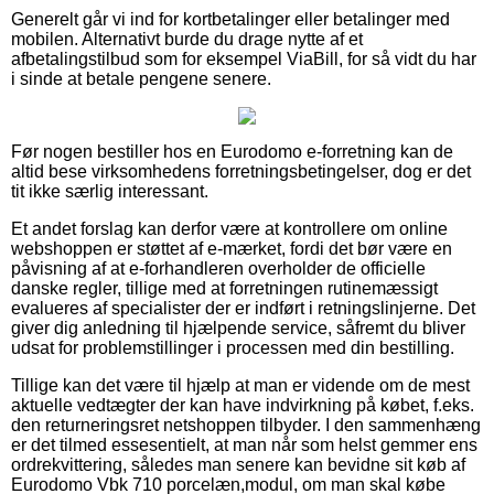
Generelt går vi ind for kortbetalinger eller betalinger med
mobilen. Alternativt burde du drage nytte af et
afbetalingstilbud som for eksempel ViaBill, for så vidt du har
i sinde at betale pengene senere.
Før nogen bestiller hos en Eurodomo e-forretning kan de
altid bese virksomhedens forretningsbetingelser, dog er det
tit ikke særlig interessant.
Et andet forslag kan derfor være at kontrollere om online
webshoppen er støttet af e-mærket, fordi det bør være en
påvisning af at e-forhandleren overholder de officielle
danske regler, tillige med at forretningen rutinemæssigt
evalueres af specialister der er indført i retningslinjerne. Det
giver dig anledning til hjælpende service, såfremt du bliver
udsat for problemstillinger i processen med din bestilling.
Tillige kan det være til hjælp at man er vidende om de mest
aktuelle vedtægter der kan have indvirkning på købet, f.eks.
den returneringsret netshoppen tilbyder. I den sammenhæng
er det tilmed essesentielt, at man når som helst gemmer ens
ordrekvittering, således man senere kan bevidne sit køb af
Eurodomo Vbk 710 porcelæn,modul, om man skal købe