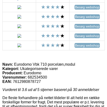
Besøg webshop
Besøg webshop
Besøg webshop
Besøg webshop
Besøg webshop
Navn:
Eurodomo Vbk 710 porcelæn,modul
Kategori:
Ukategoriserede varer
Producent:
Eurodomo
Varenummer:
682534500
EAN:
7612980878727
Vurderet til
3.6
ud af 5 stjerner baseret på
30
anmeldelser
De fleste forhandlere på nettet tildeler til alt held en række
forskellige former for fragt. Det mest populære er p.t. levering
til et afhentningssted, fordi det så er super fleksibelt for dig at