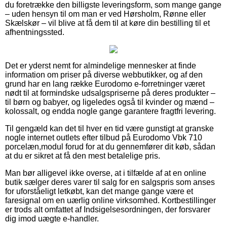
du foretrække den billigste leveringsform, som mange gange
– uden hensyn til om man er ved Hørsholm, Rønne eller
Skælskør – vil blive at få dem til at køre din bestilling til et
afhentningssted.
Det er yderst nemt for almindelige mennesker at finde
information om priser på diverse webbutikker, og af den
grund har en lang række Eurodomo e-forretninger været
nødt til at formindske udsalgspriserne på deres produkter –
til børn og babyer, og ligeledes også til kvinder og mænd –
kolossalt, og endda nogle gange garantere fragtfri levering.
Til gengæld kan det til hver en tid være gunstigt at granske
nogle internet outlets efter tilbud på Eurodomo Vbk 710
porcelæn,modul forud for at du gennemfører dit køb, sådan
at du er sikret at få den mest betalelige pris.
Man bør alligevel ikke overse, at i tilfælde af at en online
butik sælger deres varer til salg for en salgspris som anses
for uforståeligt letkøbt, kan det mange gange være et
faresignal om en uærlig online virksomhed. Kortbestillinger
er trods alt omfattet af Indsigelsesordningen, der forsvarer
dig imod uægte e-handler.