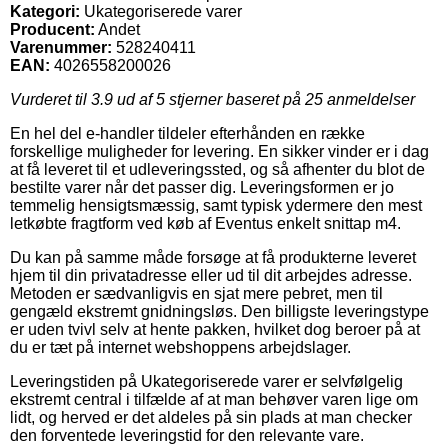
Kategori:
Ukategoriserede varer
Producent:
Andet
Varenummer:
528240411
EAN:
4026558200026
Vurderet til
3.9
ud af 5 stjerner baseret på
25
anmeldelser
En hel del e-handler tildeler efterhånden en række
forskellige muligheder for levering. En sikker vinder er i dag
at få leveret til et udleveringssted, og så afhenter du blot de
bestilte varer når det passer dig. Leveringsformen er jo
temmelig hensigtsmæssig, samt typisk ydermere den mest
letkøbte fragtform ved køb af Eventus enkelt snittap m4.
Du kan på samme måde forsøge at få produkterne leveret
hjem til din privatadresse eller ud til dit arbejdes adresse.
Metoden er sædvanligvis en sjat mere pebret, men til
gengæld ekstremt gnidningsløs. Den billigste leveringstype
er uden tvivl selv at hente pakken, hvilket dog beroer på at
du er tæt på internet webshoppens arbejdslager.
Leveringstiden på Ukategoriserede varer er selvfølgelig
ekstremt central i tilfælde af at man behøver varen lige om
lidt, og herved er det aldeles på sin plads at man checker
den forventede leveringstid for den relevante vare.