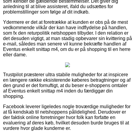
som kender de gældende bestemmelser. Det giver dig
anledning til at blive assisteret, ifald du udsættes for
problemstillinger som følge af dit indkøb.
Ydermere er det at foretrække at kunden er obs på de mest
vedkommende vilkår der kan have indflydelse på handlen,
som fx den returpolitik netshoppen tilbyder. I den relation er
det desuden vigtigt, at man stadig opbevarer sin kvittering på
e-mail, således man senere vil kunne bekræfte handlen af
Eventus enkelt snittap m4, om du er på shopping til en herre
eller dame.
Trustpilot præsterer ultra stabile muligheder for at inspicere
en længere række eksisterende køberes betragtninger og af
den grund er det fornuftigt, at du beser e-shoppens omtaler
af Eventus enkelt snittap m4 inden du færdiggør din
shopping.
Facebook leverer ligeledes nogle troværdige muligheder for
at få kendskab til netshoppens pålidelighed. Derudover er
der faktisk online forretninger hvor folk kan forfatte en
evaluering af deres køb, hvilket desuden burde bruges til at
vurdere hvor glade kunderne er.