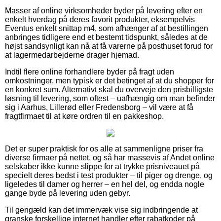
Masser af online virksomheder byder på levering efter en
enkelt hverdag på deres favorit produkter, eksempelvis
Eventus enkelt snittap m4, som afhænger af at bestillingen
anbringes tidligere end et bestemt tidspunkt, således at de
højst sandsynligt kan nå at få varerne på posthuset forud for
at lagermedarbejderne drager hjemad.
Indtil flere online forhandlere byder på fragt uden
omkostninger, men typisk er det betinget af at du shopper for
en konkret sum. Alternativt skal du overveje den prisbilligste
løsning til levering, som oftest – uafhængig om man befinder
sig i Aarhus, Lillerød eller Fredensborg – vil være at få
fragtfirmaet til at køre ordren til en pakkeshop.
Det er super praktisk for os alle at sammenligne priser fra
diverse firmaer på nettet, og så har massevis af Andet online
selskaber ikke kunne slippe for at trykke prisniveauet på
specielt deres bedst i test produkter – til piger og drenge, og
ligeledes til damer og herrer – en hel del, og endda nogle
gange byde på levering uden gebyr.
Til gengæld kan det immervæk vise sig indbringende at
granske forskellige internet handler efter rabatkoder på