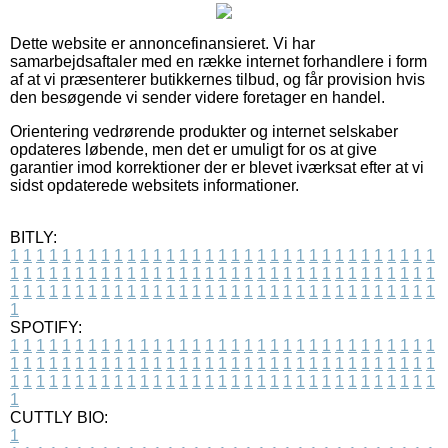
Dette website er annoncefinansieret. Vi har
samarbejdsaftaler med en række internet forhandlere i form
af at vi præsenterer butikkernes tilbud, og får provision hvis
den besøgende vi sender videre foretager en handel.
Orientering vedrørende produkter og internet selskaber
opdateres løbende, men det er umuligt for os at give
garantier imod korrektioner der er blevet iværksat efter at vi
sidst opdaterede websitets informationer.
BITLY:
1
1
1
1
1
1
1
1
1
1
1
1
1
1
1
1
1
1
1
1
1
1
1
1
1
1
1
1
1
1
1
1
1
1
1
1
1
1
1
1
1
1
1
1
1
1
1
1
1
1
1
1
1
1
1
1
1
1
1
1
1
1
1
1
1
1
1
1
1
1
1
1
1
1
1
1
1
1
1
1
1
1
1
1
1
1
1
1
1
1
1
1
1
1
1
1
1
1
1
1
SPOTIFY:
1
1
1
1
1
1
1
1
1
1
1
1
1
1
1
1
1
1
1
1
1
1
1
1
1
1
1
1
1
1
1
1
1
1
1
1
1
1
1
1
1
1
1
1
1
1
1
1
1
1
1
1
1
1
1
1
1
1
1
1
1
1
1
1
1
1
1
1
1
1
1
1
1
1
1
1
1
1
1
1
1
1
1
1
1
1
1
1
1
1
1
1
1
1
1
1
1
1
1
1
CUTTLY BIO:
1