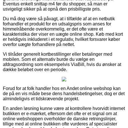
Eventus enkelt snittap m4 før du shopper, så man er
usvigeligt sikker på at opnå den prisbilligste pris.
Du må dog være så påvagt, at i tilfælde af at en netbutik
forhandler et produkt for en udsalgspris som anses for
himmelråbende overkommelig, er det ofte være et
karakteristika der viser en uægte online shop. Køb med kort
er heldigvis inkluderet i et regulativ, hvilket forsvarer køber
overfor uægte forhandlere på nettet.
Vi tilråder generelt kortbestillinger eller betalinger med
mobilen. Som et alternativ burde du vælge en
afdragsordning som eksempelvis ViaBill, hvis du ønsker at
dække beløbet over en periode.
Forud for at folk handler hos en Andet online webshop kan
de på en vis måde bese dens handelsbetingelser, dog er det
almindeligvis et tidskrævende projekt.
En anden løsning kunne være at kontrollere hvorvidt internet
butikken er e-mærket, eftersom det ofte er et signal om at
online webshoppen overholder de danske retningslinjer,
tillige med at online butikken ofte vurderes af specialister