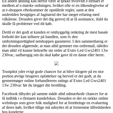
En anden løsning kan derfor være at tjekke hvorvidt e-firmaet er
medlem af e-mærke ordningen, hvilket ofte er en tilkendegivelse af
at e-shoppen efterkommer de opstillede regler, samt at den
undertiden besigtiges af fagmænd der har meget erfaring med
vilkårene. Desuden giver det dig genvej til at få assistance, ifald du
skulle få problemer ved dit køb.
Dertil er det godt at kunden er omhyggelig omkring de mest basale
forhold der kan influere på handlen, som fx den
ombytningsrettighed netshoppen garanterer. I den sammenhæng er
det desuden afgørende, at man altid gemmer ens ordremail, således
man altid vil kunne bekræfte sin ordre af Extro Led Gws2401 13w
230vac, uafhængig om du skal købe gave til en dame eller herre.
Trustpilot yder evigt gode chancer for at blive klogere på en stor
portion øvrige brugeres opfattelser og herved er det godt, at du
gennemsøger online forhandlerens ratings af Extro Led Gws2401
13w 230vac før du lægger din bestilling.
Facebook tilbyder på samme måde altid udmærkede chancer for at
få indblik i e-firmaets kundefokus. Desuden er der en række online
webshops som giver folk mulighed for at frembringe en evaluering
af deres køb, hvilket tillige må udnyttes til at fornemme tilfredsheden
hos kunderne.