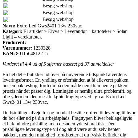
Besøg webshop
Besøg webshop
Besøg webshop
Navn:
Extro Led Gws2401 13w 230vac
Kategori:
El-artikler > Elvvs > Leverandør – kartoteker > Solar
Light – varekartotek
Producent:
Varenummer:
1230328
EAN:
8011564812215
Vurderet til
4.4
ud af 5 stjerner baseret på
37
anmeldelser
En hel del e-butikker udlover på nuværende tidspunkt alverdens
leveringsformer. En yndling er efterhånden at få afleveret pakken
hos en pakkeshop, fordi du på den måde nemt kan hente pakken
præcis når det passer dig. Løsningen er nemlig ultra problemfri, og
ofte ydermere den mest letkøbte fragttype ved køb af Extro Led
Gws2401 13w 230vac.
Du bør tillige afveje for og imod at bestille ordren til levering til hvor
du bor eller ud på din arbejdsplads. Fragttypen bliver beklageligvis
et hak mindre prisbillig, men desuden yderst praktisk. Den
prisbilligste leveringstype vil dog altid være at du selv henter
pakken, men den mulighed forudsætter at du fysisk befinder dig