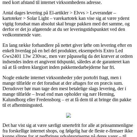
med kort afstand til internet virksomhedens adresse.
Antal dages levering på El-artikler > Elvvs > Leverandør –
kartoteker > Solar Light – varekartotek kan vise sig at være yderst
vigtig forudsat man absolut skal bruge pakken med det samme, og
derfor er det jo afgørende at du ser leveringstidspunktet ved den
vedkommende vare.
En lang række forhandlere på nettet giver løfte om levering efter en
enkelt hverdag på en hel del produkter, eksempelvis Extro Led
Gws2401 13w 230vac, men vær påpasselig da det kræver at ordren
indsendes inden et angivent tidspunkt, således at de garanteret kan
nå at få ordren klargjort inden pakkemedarbejderne har fri.
Nogle enkelte internet virksomheder yder portofri fragt, men i
mange tilfælde er det forudsat at der aftages for en præcis sum.
Derudover bør man tage den mest betalelige slags levering, der i
mange tilfælde – hvad end man opholder sig nær Herning,
Kalundborg eller Fredensborg – er at få dem til at bringe din pakke
til et afhentningssted.
Det har vist sig at være særligt smertefrit for alle at prissammenligne
fra forskellige internet shops, og følgelig har de fleste e-firmaer ikke
kunne slippe for at nedbringe udsalgspriserne på deres varer – til