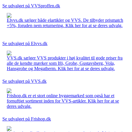
Se udvalget på VVSproffen.dk
Elvvs.dk sælger både elartikler og VVS. De tilbyder prismatch
+5%, foruden nem returnering. Klik her for at se deres udvalg.
Se udvalget på Elvvs.dk
VVS.dk sælger VVS produkter i høj kvalitet til gode priser fra
alle de kendte mærker som Ifö, Grohe, Gustavsberg, Vola,
Hansgrohe og Megatherm. Klik her for at se deres udvalg.
Se udvalget på VVS.dk
Frishop.dk er et stort online byggemarked som også har et
fornuftigt sortiment inden for VVS-artikler. Klik her for at se
deres udvalg.
Se udvalget på Frishop.dk