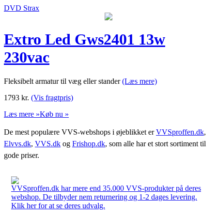
DVD Strax
Extro Led Gws2401 13w
230vac
Fleksibelt armatur til væg eller stander
(Læs mere)
1793
kr.
(Vis fragtpris)
Læs mere »
Køb nu »
De mest populære VVS-webshops i øjeblikket er
VVSproffen.dk
,
Elvvs.dk
,
VVS.dk
og
Frishop.dk
, som alle har et stort sortiment til
gode priser.
VVSproffen.dk har mere end 35.000 VVS-produkter på deres
webshop. De tilbyder nem returnering og 1-2 dages levering.
Klik her for at se deres udvalg.