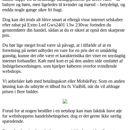
babyer og børn, men ligeledes til kvinder og mænd – betydeligt, og
endda nogle gange sikre fri fragt.
Dog kan det trods alt blive smart at eftergå visse internet selskaber
efter rabat på Extro Led Gws2401 13w 230vac forinden du
gennemfører din handel, sådan at du er sikret at opnå den skarpeste
pris.
Du bør lige meget hvad være så påvagt, at i tilfælde af at en
forretning på nettet udbyder en vare for en pris der er umådelig
gunstig, kunne det ofte være et karakteristika der viser en snydagtig
internet forhandler. Køb med kort er på den anden side omfattet af
Indsigelsesordningen, som hjælper køberen overfor svindlende
webshops.
Vi anbefaler køb med betalingskort eller MobilePay. Som en anden
løsning kan du udnytte et tilbud fra fx ViaBill, når du vil afdrage
prisen i flere bidder.
Forud for at nogen bestiller i en netshop kan man faktisk have øje
for webshoppens handelsbetingelser, dog er det gerne ikke særlig
spændende.