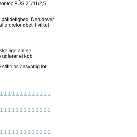
Samontec FUS 21/41/2,5
ns pålidelighed. Derudover
 ordreforløbet, hvilket
skellige online
 udfører et køb.
tille os ansvarlig for
1
1
1
1
1
1
1
1
1
1
1
1
1
1
1
1
1
1
1
1
1
1
1
1
1
1
1
1
1
1
1
1
1
1
1
1
1
1
1