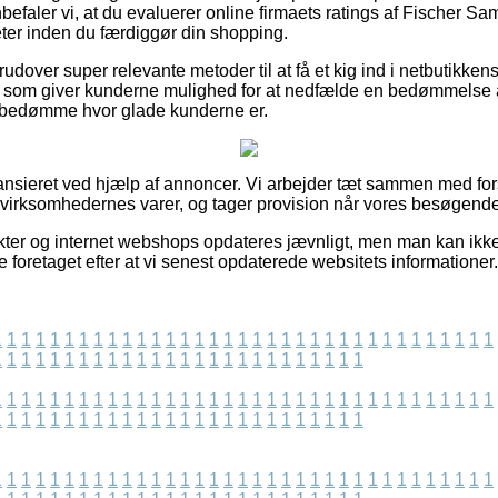
befaler vi, at du evaluerer online firmaets ratings af Fischer 
r inden du færdiggør din shopping.
dover super relevante metoder til at få et kig ind i netbutikke
er som giver kunderne mulighed for at nedfælde en bedømmelse af
t bedømme hvor glade kunderne er.
nsieret ved hjælp af annoncer. Vi arbejder tæt sammen med for
r virksomhedernes varer, og tager provision når vores besøgende
er og internet webshops opdateres jævnligt, men man kan ikke s
foretaget efter at vi senest opdaterede websitets informationer.
1
1
1
1
1
1
1
1
1
1
1
1
1
1
1
1
1
1
1
1
1
1
1
1
1
1
1
1
1
1
1
1
1
1
1
1
1
1
1
1
1
1
1
1
1
1
1
1
1
1
1
1
1
1
1
1
1
1
1
1
1
1
1
1
1
1
1
1
1
1
1
1
1
1
1
1
1
1
1
1
1
1
1
1
1
1
1
1
1
1
1
1
1
1
1
1
1
1
1
1
1
1
1
1
1
1
1
1
1
1
1
1
1
1
1
1
1
1
1
1
1
1
1
1
1
1
1
1
1
1
1
1
1
1
1
1
1
1
1
1
1
1
1
1
1
1
1
1
1
1
1
1
1
1
1
1
1