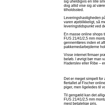
sig uheldigvis en lille 
dog altid vise sig at vær
tilholdssted.
Leveringshastigheden på 
varen øjeblikkeligt, så m
leveringstidspunkt ved
En masse online shops t
FUS 21/41/2,5 mm montag
gennemføres inden et afta
pakkemedarbejderne hold
Visse internet firmaer præ
beløb. I øvrigt bør man 
Haderslev eller Ribe – er
Det er meget simpelt for
flertallet af Fischer onl
piger, men ligeledes til 
Til gengæld kan det allig
FUS 21/41/2,5 mm montage
mest betalelige pris.