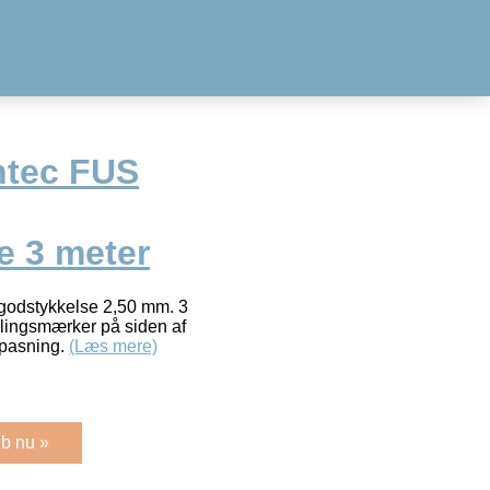
ntec FUS
 3 meter
godstykkelse 2,50 mm. 3
ålingsmærker på siden af
ilpasning.
(Læs mere)
b nu »