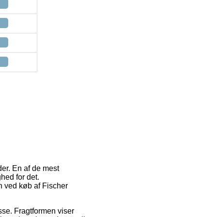
der. En af de mest
hed for det.
on ved køb af Fischer
esse. Fragtformen viser