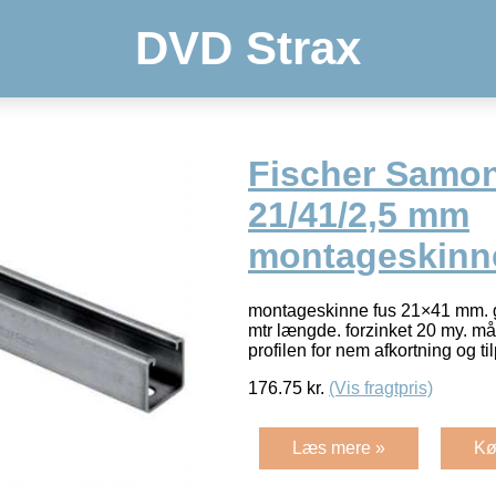
DVD Strax
Fischer Samo
21/41/2,5 mm
montageskinne
montageskinne fus 21×41 mm. 
mtr længde. forzinket 20 my. m
profilen for nem afkortning og t
176.75
kr.
(Vis fragtpris)
Læs mere »
Kø