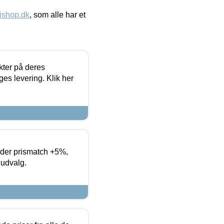
ishop.dk
, som alle har et
ter på deres
es levering. Klik her
yder prismatch +5%,
 udvalg.