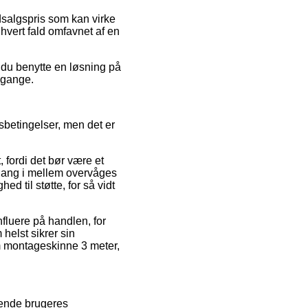
dsalgspris som kan virke
hvert fald omfavnet af en
 du benytte en løsning på
omgange.
lsbetingelser, men det er
 fordi det bør være et
gang i mellem overvåges
d til støtte, for så vidt
nfluere på handlen, for
helst sikrer sin
m montageskinne 3 meter,
erende brugeres