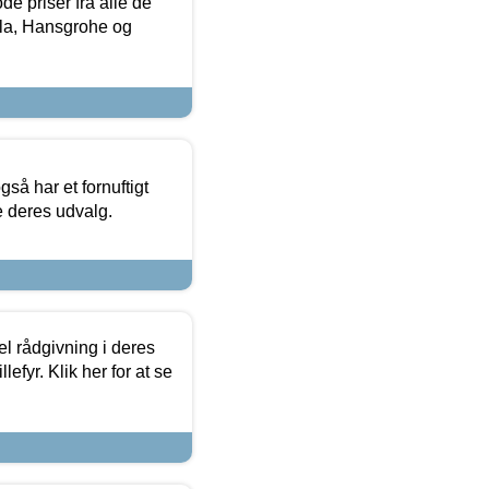
de priser fra alle de
la, Hansgrohe og
så har et fornuftigt
se deres udvalg.
el rådgivning i deres
efyr. Klik her for at se