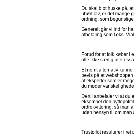
Du skal blot huske på, at
uhørt lav, er det mange g
ordning, som begunstige
Generelt går vi ind for 
afbetaling som f.eks. ViaB
Forud for at folk køber i
ofte ikke særlig interessa
Et nemt alternativ kunne 
bevis på at webshoppen 
af eksperter som er meget
du møder vanskeligheder 
Dertil anbefaler vi at du
eksempel den byttepolitik
ordrekvittering, så man
uden hensyn til om man s
Trustpilot resulterer i re