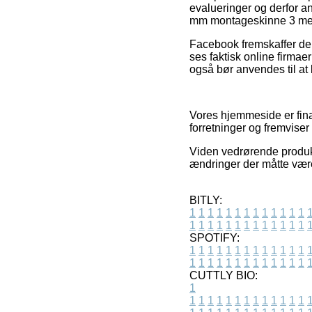
evalueringer og derfor an
mm montageskinne 3 mete
Facebook fremskaffer deru
ses faktisk online firma
også bør anvendes til a
Vores hjemmeside er fina
forretninger og fremvise
Viden vedrørende produkt
ændringer der måtte være 
BITLY:
1
1
1
1
1
1
1
1
1
1
1
1
1
1
1
1
1
1
1
1
1
1
1
1
1
1
SPOTIFY:
1
1
1
1
1
1
1
1
1
1
1
1
1
1
1
1
1
1
1
1
1
1
1
1
1
1
CUTTLY BIO:
1
1
1
1
1
1
1
1
1
1
1
1
1
1