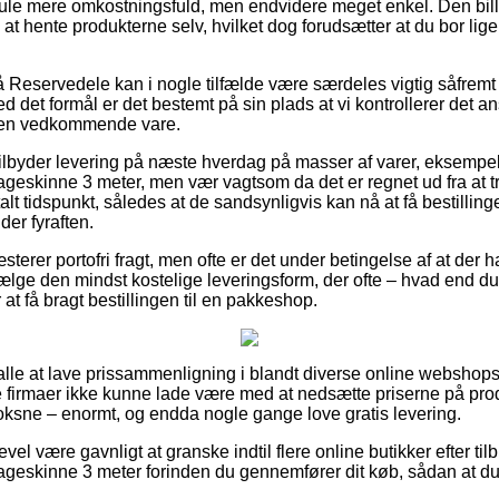
smule mere omkostningsfuld, men endvidere meget enkel. Den bill
e at hente produkterne selv, hvilket dog forudsætter at du bor li
Reservedele kan i nogle tilfælde være særdeles vigtig såfremt
ed det formål er det bestemt på sin plads at vi kontrollerer det a
 den vedkommende vare.
ilbyder levering på næste hverdag på masser af varer, eksempe
eskinne 3 meter, men vær vagtsom da det er regnet ud fra at t
lt tidspunkt, således at de sandsynligvis kan nå at få bestillin
er fyraften.
sterer portofri fragt, men ofte er det under betingelse af at der 
vælge den mindst kostelige leveringsform, der ofte – hvad end du
 at få bragt bestillingen til en pakkeshop.
 alle at lave prissammenligning i blandt diverse online webshop
ine firmaer ikke kunne lade være med at nedsætte priserne på pro
voksne – enormt, og endda nogle gange love gratis levering.
evel være gavnligt at granske indtil flere online butikker efter 
skinne 3 meter forinden du gennemfører dit køb, sådan at du e