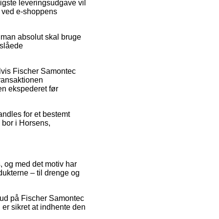
igste leveringsudgave vil
ge ved e-shoppens
 man absolut skal bruge
nslåede
lvis Fischer Samontec
ransaktionen
gen ekspederet før
handles for et bestemt
 bor i Horsens,
s, og med det motiv har
dukterne – til drenge og
tilbud på Fischer Samontec
r sikret at indhente den