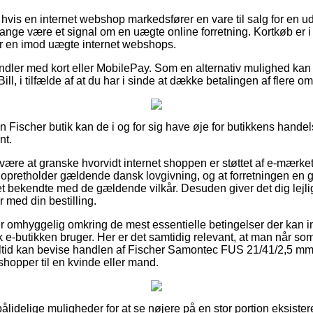
 hvis en internet webshop markedsfører en vare til salg for en u
ange være et signal om en uægte online forretning. Kortkøb er i 
r en imod uægte internet webshops.
handler med kort eller MobilePay. Som en alternativ mulighed kan
ill, i tilfælde af at du har i sinde at dække betalingen af flere 
 en Fischer butik kan de i og for sig have øje for butikkens hande
nt.
være at granske hvorvidt internet shoppen er støttet af e-mærket,
opretholder gældende dansk lovgivning, og at forretningen en 
 bekendte med de gældende vilkår. Desuden giver det dig lejlighe
med din bestilling.
 er omhyggelig omkring de mest essentielle betingelser der kan i
 e-butikken bruger. Her er det samtidig relevant, at man når som 
 altid kan bevise handlen af Fischer Samontec FUS 21/41/2,5 m
hopper til en kvinde eller mand.
t pålidelige muligheder for at se nøjere på en stor portion eksist