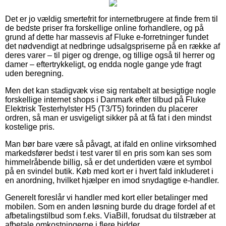
Det er jo vældig smertefrit for internetbrugere at finde frem til
de bedste priser fra forskellige online forhandlere, og på
grund af dette har massevis af Fluke e-forretninger fundet
det nødvendigt at nedbringe udsalgspriserne på en række af
deres varer – til piger og drenge, og tillige også til herrer og
damer – eftertrykkeligt, og endda nogle gange yde fragt
uden beregning.
Men det kan stadigvæk vise sig rentabelt at besigtige nogle
forskellige internet shops i Danmark efter tilbud på Fluke
Elektrisk Testerhylster H5 (T3/T5) forinden du placerer
ordren, så man er usvigeligt sikker på at få fat i den mindst
kostelige pris.
Man bør bare være så påvagt, at ifald en online virksomhed
markedsfører bedst i test varer til en pris som kan ses som
himmelråbende billig, så er det undertiden være et symbol
på en svindel butik. Køb med kort er i hvert fald inkluderet i
en anordning, hvilket hjælper en imod snydagtige e-handler.
Generelt foreslår vi handler med kort eller betalinger med
mobilen. Som en anden løsning burde du drage fordel af et
afbetalingstilbud som f.eks. ViaBill, forudsat du tilstræber at
afbetale omkostningerne i flere bidder.