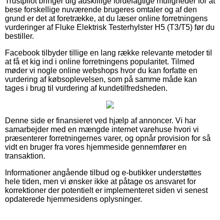
Trustpilot bringer dig adskillige fordelagtige muligheder for at
bese forskellige nuværende brugeres omtaler og af den
grund er det at foretrække, at du læser online forretningens
vurderinger af Fluke Elektrisk Testerhylster H5 (T3/T5) før du
bestiller.
Facebook tilbyder tillige en lang række relevante metoder til
at få et kig ind i online forretningens popularitet. Tilmed
møder vi nogle online webshops hvor du kan forfatte en
vurdering af købsoplevelsen, som på samme måde kan
tages i brug til vurdering af kundetilfredsheden.
Denne side er finansieret ved hjælp af annoncer. Vi har
samarbejder med en mængde internet varehuse hvori vi
præsenterer forretningernes varer, og opnår provision for så
vidt en bruger fra vores hjemmeside gennemfører en
transaktion.
Informationer angående tilbud og e-butikker understøttes
hele tiden, men vi ønsker ikke at påtage os ansvaret for
korrektioner der potentielt er implementeret siden vi senest
opdaterede hjemmesidens oplysninger.