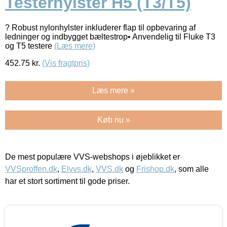
Testerhylster H5 (T3/T5)
? Robust nylonhylster inkluderer flap til opbevaring af
ledninger og indbygget bæltestrop• Anvendelig til Fluke T3
og T5 testere
(Læs mere)
452.75
kr.
(Vis fragtpris)
Læs mere »
Køb nu »
De mest populære VVS-webshops i øjeblikket er
VVSproffen.dk
,
Elvvs.dk
,
VVS.dk
og
Frishop.dk
, som alle
har et stort sortiment til gode priser.