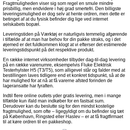
Fragtmuligheden viser sig som regel en smule mindre
prisbillig, men endvidere i høj grad smertefri. Den billigste
leveringsmulighed er dog selv at hente ordren, men dette er
betinget af at du fysisk befinder dig lige ved internet
selskabets bopæl.
Leveringstiden på Værktøj er naturligvis temmelig afgørende
i tilfælde af at man har behov for din pakke straks, og i det
øjemed er det fuldkommen klogt at vi efterser det estimerede
leveringstidspunkt på det respektive produkt.
En række internet virksomheder tilbyder dag-til-dag levering
på en række varenumre, eksempelvis Fluke Elektrisk
Testerhylster H5 (T3/T5), som alligevel står og falder med at
bestillingen laves tidligere end et konkret tidspunkt, så at de
har mulighed for at nå at få varerne afsted forinden de
lageransatte har fyraften.
Indtil flere online outlets yder gratis levering, men i mange
tilfælde kun ifald man indkøber for en fastsat sum.
Derudover kan du beslutte sig for den mindst kostelige
fragtmulighed, som ofte – ligegyldigt om du befinder sig tæt
på København, Ringsted eller Haslev – er at få fragtfirmaet
til at køre ordren til en pakkeshop.