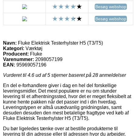
Besøg webshop
Besøg webshop
Navn:
Fluke Elektrisk Testerhylster H5 (T3/T5)
Kategori:
Værktøj
Producent:
Fluke
Varenummer:
2098057199
EAN:
95969057196
Vurderet til
4.6
ud af 5 stjerner baseret på
28
anmeldelser
En del e-forhandlere giver i dag en hel del forskellige
leveringsmidler. Det mest populære er nu om stunder
levering til et afhentningssted, hvor det er meget fleksibelt at
kunne hente pakken når det passer ind i din hverdag.
Leveringstypen er altså usædvanlig gnidningsløs, samt
desuden desuden den mest betalelige fragttype ved køb af
Fluke Elektrisk Testerhylster H5 (T3/T5).
Du bør ligeledes tænke over at bestille produkterne til
levering til din adresse eller til adressen hvor du arbejder.