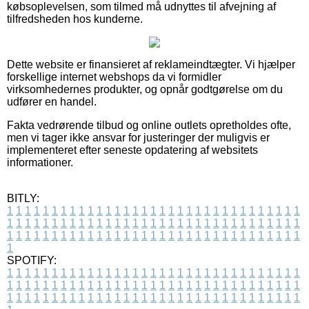
købsoplevelsen, som tilmed må udnyttes til afvejning af
tilfredsheden hos kunderne.
Dette website er finansieret af reklameindtægter. Vi hjælper
forskellige internet webshops da vi formidler
virksomhedernes produkter, og opnår godtgørelse om du
udfører en handel.
Fakta vedrørende tilbud og online outlets opretholdes ofte,
men vi tager ikke ansvar for justeringer der muligvis er
implementeret efter seneste opdatering af websitets
informationer.
BITLY:
1
1
1
1
1
1
1
1
1
1
1
1
1
1
1
1
1
1
1
1
1
1
1
1
1
1
1
1
1
1
1
1
1
1
1
1
1
1
1
1
1
1
1
1
1
1
1
1
1
1
1
1
1
1
1
1
1
1
1
1
1
1
1
1
1
1
1
1
1
1
1
1
1
1
1
1
1
1
1
1
1
1
1
1
1
1
1
1
1
1
1
1
1
1
1
1
1
1
1
1
SPOTIFY:
1
1
1
1
1
1
1
1
1
1
1
1
1
1
1
1
1
1
1
1
1
1
1
1
1
1
1
1
1
1
1
1
1
1
1
1
1
1
1
1
1
1
1
1
1
1
1
1
1
1
1
1
1
1
1
1
1
1
1
1
1
1
1
1
1
1
1
1
1
1
1
1
1
1
1
1
1
1
1
1
1
1
1
1
1
1
1
1
1
1
1
1
1
1
1
1
1
1
1