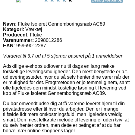
Navn:
Fluke Isoleret Gennemboringsnæb AC89
Kategori:
Værktøj
Producent:
Fluke
Varenummer:
2098012286
EAN:
95969012287
Vurderet til
3.7
ud af 5 stjerner baseret på
1
anmeldelser
Adskillige e-shops udlover nu til dags en lang række
forskellige leveringsmuligheder. Den mest benyttede er p.t.
udleveringssteder, hvor du så selv henter dine varer når der
er mulighed for det. Fragtmetoden er jo temmelig nem, samt
ofte ligeledes den mindst kostelige løsning til levering ved
køb af Fluke Isoleret Gennemboringsnæb AC89.
Du bør omvendt udse dig at få varerne leveret hjem til din
privatadresse eller til hvor du arbejder. Den er i mange
tilfælde lidt mere omkostningsfuld, men ligeledes vældig
smart. Den mest letkøbte metode til levering er uden tvivl at
du selv henter ordren, men dette er betinget af at du har
bopæl nær online shoppens lager.