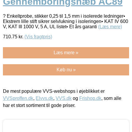
Gennemboringsnæb AC89
? Enkeltprobe, stikker 0,25 til 1,5 mm i isolerede ledninger•
Ekstrem lille stift sikrer selvlukning i isoleringen• KAT IV 600
V, KAT III 1000 V, 5 A, UL listet• Et års garanti
(Læs mere)
710.75
kr.
(Vis fragtpris)
Læs mere »
Køb nu »
De mest populære VVS-webshops i øjeblikket er
VVSproffen.dk
,
Elvvs.dk
,
VVS.dk
og
Frishop.dk
, som alle
har et stort sortiment til gode priser.