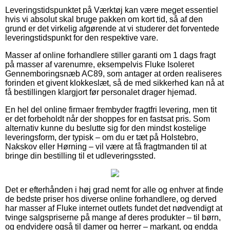
Leveringstidspunktet på Værktøj kan være meget essentiel
hvis vi absolut skal bruge pakken om kort tid, så af den
grund er det virkelig afgørende at vi studerer det forventede
leveringstidspunkt for den respektive vare.
Masser af online forhandlere stiller garanti om 1 dags fragt
på masser af varenumre, eksempelvis Fluke Isoleret
Gennemboringsnæb AC89, som antager at orden realiseres
forinden et givent klokkeslæt, så de med sikkerhed kan nå at
få bestillingen klargjort før personalet drager hjemad.
En hel del online firmaer frembyder fragtfri levering, men tit
er det forbeholdt når der shoppes for en fastsat pris. Som
alternativ kunne du beslutte sig for den mindst kostelige
leveringsform, der typisk – om du er tæt på Holstebro,
Nakskov eller Hørning – vil være at få fragtmanden til at
bringe din bestilling til et udleveringssted.
Det er efterhånden i høj grad nemt for alle og enhver at finde
de bedste priser hos diverse online forhandlere, og derved
har masser af Fluke internet outlets fundet det nødvendigt at
tvinge salgspriserne på mange af deres produkter – til børn,
og endvidere også til damer og herrer – markant, og endda