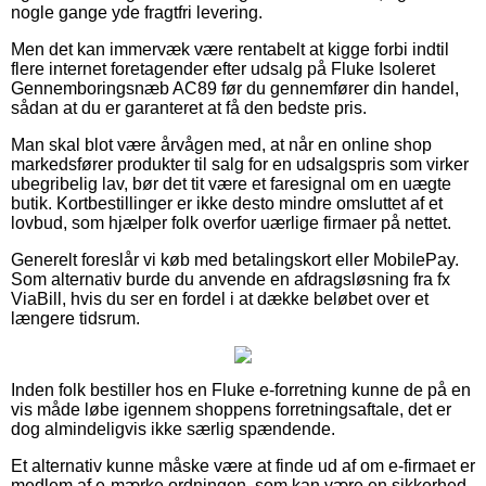
nogle gange yde fragtfri levering.
Men det kan immervæk være rentabelt at kigge forbi indtil
flere internet foretagender efter udsalg på Fluke Isoleret
Gennemboringsnæb AC89 før du gennemfører din handel,
sådan at du er garanteret at få den bedste pris.
Man skal blot være årvågen med, at når en online shop
markedsfører produkter til salg for en udsalgspris som virker
ubegribelig lav, bør det tit være et faresignal om en uægte
butik. Kortbestillinger er ikke desto mindre omsluttet af et
lovbud, som hjælper folk overfor uærlige firmaer på nettet.
Generelt foreslår vi køb med betalingskort eller MobilePay.
Som alternativ burde du anvende en afdragsløsning fra fx
ViaBill, hvis du ser en fordel i at dække beløbet over et
længere tidsrum.
Inden folk bestiller hos en Fluke e-forretning kunne de på en
vis måde løbe igennem shoppens forretningsaftale, det er
dog almindeligvis ikke særlig spændende.
Et alternativ kunne måske være at finde ud af om e-firmaet er
medlem af e-mærke ordningen, som kan være en sikkerhed