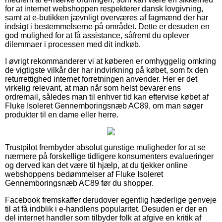
for at internet webshoppen respekterer dansk lovgivning,
samt at e-butikken jævnligt overværes af fagmænd der har
indsigt i bestemmelserne på området. Dette er desuden en
god mulighed for at få assistance, såfremt du oplever
dilemmaer i processen med dit indkøb.
I øvrigt rekommanderer vi at køberen er omhyggelig omkring
de vigtigste vilkår der har indvirkning på købet, som fx den
returrettighed internet forretningen anvender. Her er det
virkelig relevant, at man når som helst bevarer ens
ordremail, således man til enhver tid kan eftervise købet af
Fluke Isoleret Gennemboringsnæb AC89, om man søger
produkter til en dame eller herre.
Trustpilot frembyder absolut gunstige muligheder for at se
nærmere på forskellige tidligere konsumenters evalueringer
og derved kan det være til hjælp, at du tjekker online
webshoppens bedømmelser af Fluke Isoleret
Gennemboringsnæb AC89 før du shopper.
Facebook fremskaffer derudover egentlig hæderlige genveje
til at få indblik i e-handlens popularitet. Desuden er der en
del internet handler som tilbyder folk at afgive en kritik af