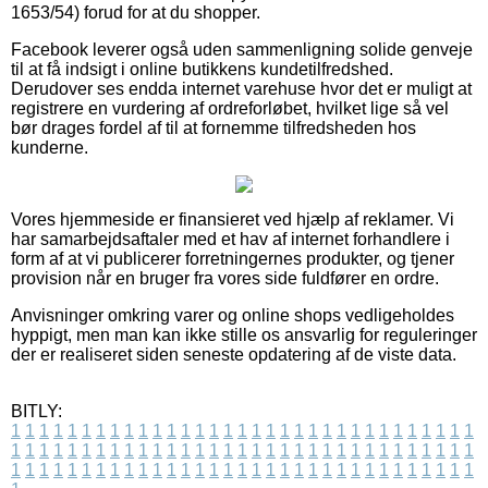
1653/54) forud for at du shopper.
Facebook leverer også uden sammenligning solide genveje
til at få indsigt i online butikkens kundetilfredshed.
Derudover ses endda internet varehuse hvor det er muligt at
registrere en vurdering af ordreforløbet, hvilket lige så vel
bør drages fordel af til at fornemme tilfredsheden hos
kunderne.
Vores hjemmeside er finansieret ved hjælp af reklamer. Vi
har samarbejdsaftaler med et hav af internet forhandlere i
form af at vi publicerer forretningernes produkter, og tjener
provision når en bruger fra vores side fuldfører en ordre.
Anvisninger omkring varer og online shops vedligeholdes
hyppigt, men man kan ikke stille os ansvarlig for reguleringer
der er realiseret siden seneste opdatering af de viste data.
BITLY:
1
1
1
1
1
1
1
1
1
1
1
1
1
1
1
1
1
1
1
1
1
1
1
1
1
1
1
1
1
1
1
1
1
1
1
1
1
1
1
1
1
1
1
1
1
1
1
1
1
1
1
1
1
1
1
1
1
1
1
1
1
1
1
1
1
1
1
1
1
1
1
1
1
1
1
1
1
1
1
1
1
1
1
1
1
1
1
1
1
1
1
1
1
1
1
1
1
1
1