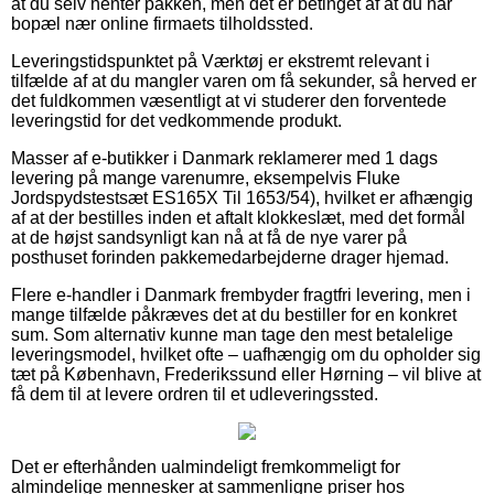
at du selv henter pakken, men det er betinget af at du har
bopæl nær online firmaets tilholdssted.
Leveringstidspunktet på Værktøj er ekstremt relevant i
tilfælde af at du mangler varen om få sekunder, så herved er
det fuldkommen væsentligt at vi studerer den forventede
leveringstid for det vedkommende produkt.
Masser af e-butikker i Danmark reklamerer med 1 dags
levering på mange varenumre, eksempelvis Fluke
Jordspydstestsæt ES165X Til 1653/54), hvilket er afhængig
af at der bestilles inden et aftalt klokkeslæt, med det formål
at de højst sandsynligt kan nå at få de nye varer på
posthuset forinden pakkemedarbejderne drager hjemad.
Flere e-handler i Danmark frembyder fragtfri levering, men i
mange tilfælde påkræves det at du bestiller for en konkret
sum. Som alternativ kunne man tage den mest betalelige
leveringsmodel, hvilket ofte – uafhængig om du opholder sig
tæt på København, Frederikssund eller Hørning – vil blive at
få dem til at levere ordren til et udleveringssted.
Det er efterhånden ualmindeligt fremkommeligt for
almindelige mennesker at sammenligne priser hos