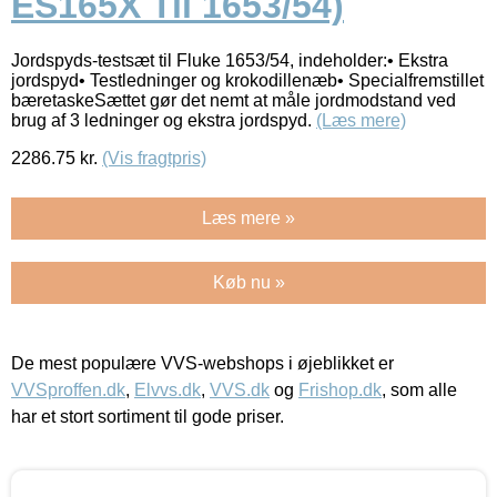
ES165X Til 1653/54)
Jordspyds-testsæt til Fluke 1653/54, indeholder:• Ekstra
jordspyd• Testledninger og krokodillenæb• Specialfremstillet
bæretaskeSættet gør det nemt at måle jordmodstand ved
brug af 3 ledninger og ekstra jordspyd.
(Læs mere)
2286.75
kr.
(Vis fragtpris)
Læs mere »
Køb nu »
De mest populære VVS-webshops i øjeblikket er
VVSproffen.dk
,
Elvvs.dk
,
VVS.dk
og
Frishop.dk
, som alle
har et stort sortiment til gode priser.