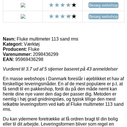
Besøg webshop
Besøg webshop
Navn:
Fluke multimeter 113 sand rms
Kategori:
Værktøj
Producent:
Fluke
Varenummer:
2098436299
EAN:
95969436298
Vurderet til
3.7
ud af 5 stjerner baseret på
43
anmeldelser
En masse webshops i Danmark foreslår i øjeblikket et hav af
forskellige leveringsmåder. En af de mest populære er p.t. at
få sendt til en pakkeshop, fordi du på den måde nemt kan
hente dine nye varer den dag der passer dig. Metoden er
nemlig i høj grad gnidningsløs, og typisk tillige den mest
letkøbte leveringsform ved køb af Fluke multimeter 113 sand
rms.
Du kan ydermere foretrække at få ordren bragt til din bolig
eller til dit arbejde. Leveringsformen bliver som regel en