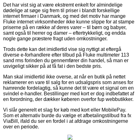
Det har vist sig at være ekstremt enkelt for almindelige
dødelige at søge sig frem til priser i blandt forskellige
internet firmaer i Danmark, og med det motiv har mange
Fluke internet virksomheder ikke kunne slippe for at stampe
priserne på en række af deres varer – til børn og babyer,
samt også til herrer og damer – eftertrykkeligt, og endda
nogle gange præstere fragt uden omkostninger.
Trods dette kan det imidlertid vise sig nyttigt at eftergå
diverse e-forhandlere efter tilbud på Fluke multimeter 113
sand rms forinden du gennemfører din handel, så man er
usvigeligt sikker på at få fat i den bedste pris.
Man skal imidlertid ikke overse, at når en butik på nettet
reklamerer en vare til salg for en udsalgspris som anses for
hamrende fordelagtig, så kunne det tit være et signal om en
svindel e-handler. Bestillinger med kort er dog indbefattet af
en forordning, der dækker køberen overfor fup webbutikker.
Vi slår generelt et slag for køb med kort eller MobilePay.
Som et alternativ burde du vælge et afbetalingstilbud fra fx
ViaBill, ifald du ser en fordel i at afdrage omkostningerne
over en periode.