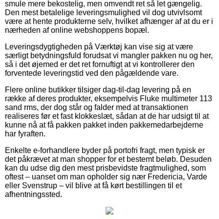
smule mere bekostelig, men omvendt ret så let gængelig.
Den mest betalelige leveringsmulighed vil dog utvivlsomt
være at hente produkterne selv, hvilket afhænger af at du er i
nærheden af online webshoppens bopæl.
Leveringsdygtigheden på Værktøj kan vise sig at være
særligt betydningsfuld forudsat vi mangler pakken nu og her,
så i det øjemed er det ret fornuftigt at vi kontrollerer den
forventede leveringstid ved den pågældende vare.
Flere online butikker tilsiger dag-til-dag levering på en
række af deres produkter, eksempelvis Fluke multimeter 113
sand rms, der dog står og falder med at transaktionen
realiseres før et fast klokkeslæt, sådan at de har udsigt til at
kunne nå at få pakken pakket inden pakkemedarbejderne
har fyraften.
Enkelte e-forhandlere byder på portofri fragt, men typisk er
det påkrævet at man shopper for et bestemt beløb. Desuden
kan du udse dig den mest prisbevidste fragtmulighed, som
oftest – uanset om man opholder sig nær Fredericia, Varde
eller Svenstrup – vil blive at få kørt bestillingen til et
afhentningssted.