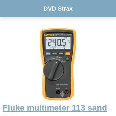
DVD Strax
Fluke multimeter 113 sand