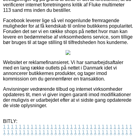
verificerer internet forretningens kritik af Fluke multimeter
113 sand rms inden du bestiller.
Facebook leverer lige så vel nogenlunde fremragende
muligheder for at få kendskab til online butikkens popularitet.
Foruden det ser vi en række shops på nettet hvor man kan
levere en bedømmelse af virksomhedens service, som tillige
bør bruges til at tage stilling til tilfredsheden hos kunderne.
Websitet er reklamefinansieret. Vi har samarbejdsaftaler
med en lang række outlets på nettet i Danmark idet vi
annoncerer butikkernes produkter, og tager imod
kommission om du gennemfører en transaktion.
Anvisninger vedrørende tilbud og internet virksomheder
opdateres tit, men vi giver ingen garanti imod modifikationer
der muligvis er udarbejdet efter at vi sidste gang opdaterede
de viste oplysninger.
BITLY:
1
1
1
1
1
1
1
1
1
1
1
1
1
1
1
1
1
1
1
1
1
1
1
1
1
1
1
1
1
1
1
1
1
1
1
1
1
1
1
1
1
1
1
1
1
1
1
1
1
1
1
1
1
1
1
1
1
1
1
1
1
1
1
1
1
1