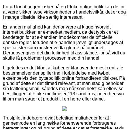
Forud for at nogen køber på en Fluke online butik kan de for
at være sikker læse virksomhedens handelsvilkår, det er dog
i mange tilfælde ikke særlig interessant.
En anden mulighed kan derfor være at kigge hvorvidt
internet butikken er e-mærket medlem, da det typisk er et
kendetegn for at e-handlen imødekommer de officielle
danske regler, foruden at e-handlen jævnligt undersøges af
specialister som mestrer vedtægterne på området.
Derudover giver det dig lejlighed til assistance, for så vidt du
skulle få problemer i processen med din handel.
Ligeledes er det klogt at køber er klar over de mest centrale
bestemmelser der spiller ind i forbindelse med købet,
eksempelvis den byttepolitik online forhandleren tilsikrer. På
grund af dette er det tilmed relevant, at man stadig beholder
sin kvitteringsmail, således man når som helst kan eftervise
bestillingen af Fluke multimeter 113 sand rms, uden hensyn
til om man søger et produkt til en herre eller dame.
Trustpilot indebærer evigt belejlige muligheder for at
gennemrode en lang række forhenværende forbrugeres
betragtninger og på grund af dette er det at foretrække, at du