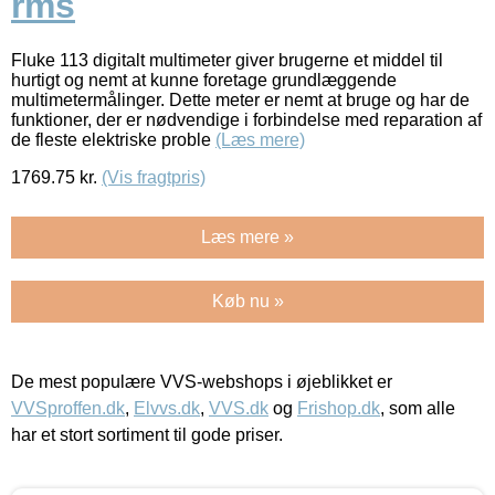
rms
Fluke 113 digitalt multimeter giver brugerne et middel til
hurtigt og nemt at kunne foretage grundlæggende
multimetermålinger. Dette meter er nemt at bruge og har de
funktioner, der er nødvendige i forbindelse med reparation af
de fleste elektriske proble
(Læs mere)
1769.75
kr.
(Vis fragtpris)
Læs mere »
Køb nu »
De mest populære VVS-webshops i øjeblikket er
VVSproffen.dk
,
Elvvs.dk
,
VVS.dk
og
Frishop.dk
, som alle
har et stort sortiment til gode priser.