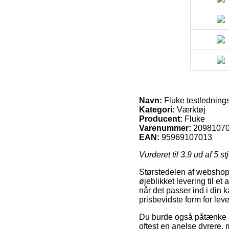
Navn:
Fluke testledning
Kategori:
Værktøj
Producent:
Fluke
Varenummer:
2098107
EAN:
95969107013
Vurderet til
3.9
ud af 5 st
Størstedelen af webshops
øjeblikket levering til et
når det passer ind i din
prisbevidste form for lev
Du burde også påtænke at 
oftest en anelse dyrere, 