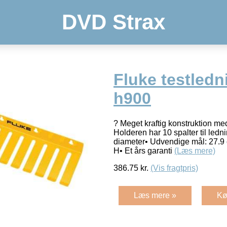
DVD Strax
Fluke testled
h900
? Meget kraftig konstruktion med
Holderen har 10 spalter til ledni
diameter• Udvendige mål: 27.9 
H• Et års garanti
(Læs mere)
386.75
kr.
(Vis fragtpris)
Læs mere »
Kø