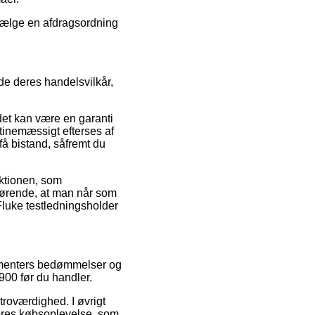
 vælge en afdragsordning
yde deres handelsvilkår,
 det kan være en garanti
utinemæssigt efterses af
å bistand, såfremt du
aktionen, som
fgørende, at man når som
Fluke testledningsholder
nsumenters bedømmelser og
900 før du handler.
 troværdighed. I øvrigt
deres købsoplevelse, som