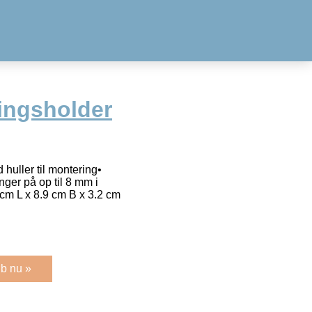
ningsholder
 huller til montering•
nger på op til 8 mm i
cm L x 8.9 cm B x 3.2 cm
b nu »