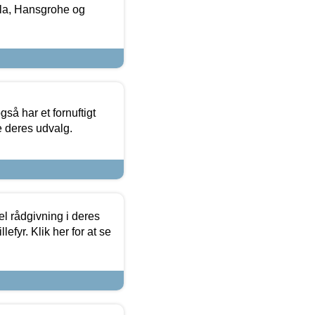
la, Hansgrohe og
så har et fornuftigt
se deres udvalg.
el rådgivning i deres
efyr. Klik her for at se