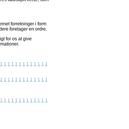
net forretninger i form
dere foretager en ordre.
t for os at give
rmationer.
1
1
1
1
1
1
1
1
1
1
1
1
1
1
1
1
1
1
1
1
1
1
1
1
1
1
1
1
1
1
1
1
1
1
1
1
1
1
1