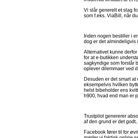
Vi slår generelt et slag
som f.eks. ViaBill, når 
Inden nogen bestiller i e
dog er det almindeligvis i
Alternativet kunne derfor
for at e-butikken underst
sagkyndige som forstår b
oplever dilemmaer ved di
Desuden er det smart at 
eksempelvis hvilken bytt
helst bibeholder ens kvi
h900, hvad end man er på
Trustpilot genererer abs
af den grund er det godt,
Facebook fører til for øvr
møder vi faktisk online 