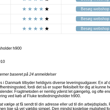
Besøg webshop
Besøg webshop
Besøg webshop
sholder h900
010
jerner baseret på
24
anmeldelser
 i Danmark tilbyder heldigvis diverse leveringsudgaver. En af 
 afhentningssted, fordi det så er super fleksibelt for dig at kunne
 kalender. Fragtmetoden er nemlig yderst let gængelig, og ofte e
ering ved køb af Fluke testledningsholder h900.
vælge at få sendt til din adresse eller ud til din arbejdsplads. 
men lige så vel vældig simpel. Den mindst kostelige mulighed for