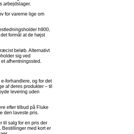
s arbejdslager.
ov for varerne lige om
testledningsholder h900,
det formål at de højst
æcist beløb. Alternativt
pholder sig ved
il et afhentningssted.
 e-forhandlere, og for det
 af deres produkter – til
mbyde levering uden
re efter tilbud på Fluke
e den laveste pris.
til salg for en pris der
. Bestillinger med kort er
maer.