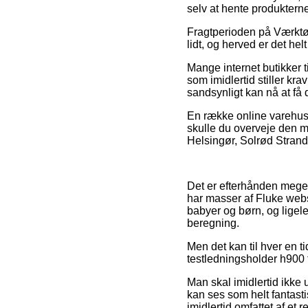
selv at hente produkterne
Fragtperioden på Værktøj 
lidt, og herved er det helt
Mange internet butikker 
som imidlertid stiller kr
sandsynligt kan nå at få 
En række online varehuse 
skulle du overveje den m
Helsingør, Solrød Strand e
Det er efterhånden meget s
har masser af Fluke webs
babyer og børn, og ligel
beregning.
Men det kan til hver en t
testledningsholder h900 f
Man skal imidlertid ikke 
kan ses som helt fantastis
imidlertid omfattet af et 