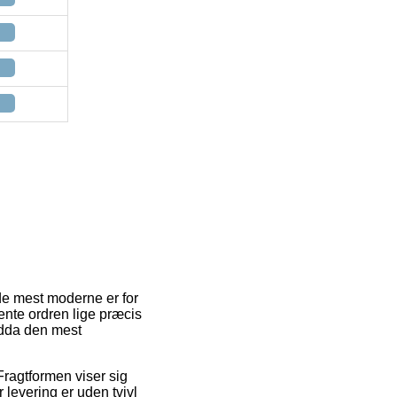
de mest moderne er for
 hente ordren lige præcis
ndda den mest
Fragtformen viser sig
 levering er uden tvivl