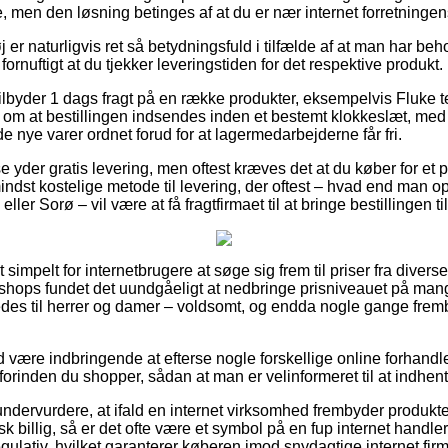
, men den løsning betinges af at du er nær internet forretningen
er naturligvis ret så betydningsfuld i tilfælde af at man har beh
 fornuftigt at du tjekker leveringstiden for det respektive produkt.
tilbyder 1 dags fragt på en række produkter, eksempelvis Fluke 
av om at bestillingen indsendes inden et bestemt klokkeslæt, med 
de nye varer ordnet forud for at lagermedarbejderne får fri.
yder gratis levering, men oftest kræves det at du køber for et pr
indst kostelige metode til levering, der oftest – hvad end man o
ller Sorø – vil være at få fragtfirmaet til at bringe bestillingen t
impelt for internetbrugere at søge sig frem til priser fra diverse
hops fundet det uundgåeligt at nedbringe prisniveauet på mange
edes til herrer og damer – voldsomt, og endda nogle gange fre
id være indbringende at efterse nogle forskellige online forhandle
orinden du shopper, sådan at man er velinformeret til at indhent
undervurdere, at ifald en internet virksomhed frembyder produkter 
k billig, så er det ofte være et symbol på en fup internet handler
regulativ, hvilket garanterer køberen imod snydagtige internet fir