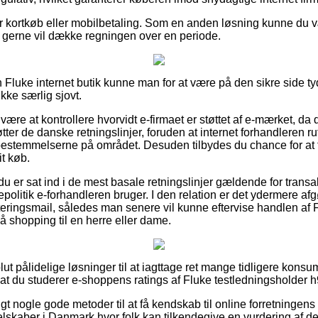
 for kortkøb eller mobilbetaling. Som en anden løsning kunne du
du gerne vil dække regningen over en periode.
n Fluke internet butik kunne man for at være på den sikre side t
kke særlig sjovt.
 være at kontrollere hvorvidt e-firmaet er støttet af e-mærket, da
øtter de danske retningslinjer, foruden at internet forhandleren r
estemmelserne på området. Desuden tilbydes du chance for at f
t køb.
du er sat ind i de mest basale retningslinjer gældende for trans
epolitik e-forhandleren bruger. I den relation er det ydermere a
tteringsmail, således man senere vil kunne eftervise handlen af 
 shopping til en herre eller dame.
olut pålidelige løsninger til at iagttage ret mange tidligere ko
 at du studerer e-shoppens ratings af Fluke testledningsholder h
igt nogle gode metoder til at få kendskab til online forretningens
selskaber i Danmark hvor folk kan tilkendegive en vurdering af 