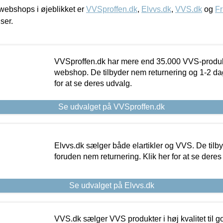
ebshops i øjeblikket er
VVSproffen.dk
,
Elvvs.dk
,
VVS.dk
og
Fr
iser.
VVSproffen.dk har mere end 35.000 VVS-produk
webshop. De tilbyder nem returnering og 1-2 dag
for at se deres udvalg.
Se udvalget på VVSproffen.dk
Elvvs.dk sælger både elartikler og VVS. De tilb
foruden nem returnering. Klik her for at se deres
Se udvalget på Elvvs.dk
VVS.dk sælger VVS produkter i høj kvalitet til go