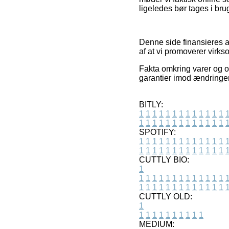
ligeledes bør tages i bru
Denne side finansieres af
af at vi promoverer virks
Fakta omkring varer og on
garantier imod ændringer 
BITLY:
1
1
1
1
1
1
1
1
1
1
1
1
1
1
1
1
1
1
1
1
1
1
1
1
1
1
SPOTIFY:
1
1
1
1
1
1
1
1
1
1
1
1
1
1
1
1
1
1
1
1
1
1
1
1
1
1
CUTTLY BIO:
1
1
1
1
1
1
1
1
1
1
1
1
1
1
1
1
1
1
1
1
1
1
1
1
1
1
1
CUTTLY OLD:
1
1
1
1
1
1
1
1
1
1
1
MEDIUM: