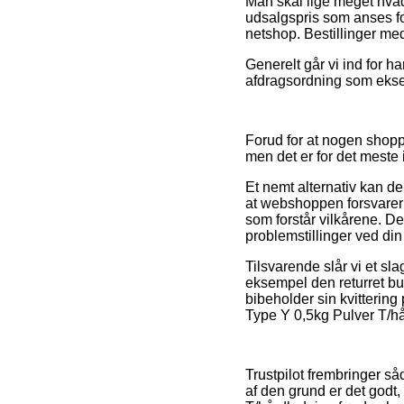
Man skal lige meget hvad 
udsalgspris som anses fo
netshop. Bestillinger med 
Generelt går vi ind for h
afdragsordning som eksemp
Forud for at nogen shoppe
men det er for det meste
Et nemt alternativ kan de
at webshoppen forsvarer 
som forstår vilkårene. Det
problemstillinger ved din
Tilsvarende slår vi et sl
eksempel den returret but
bibeholder sin kvittering
Type Y 0,5kg Pulver T/hår
Trustpilot frembringer s
af den grund er det godt