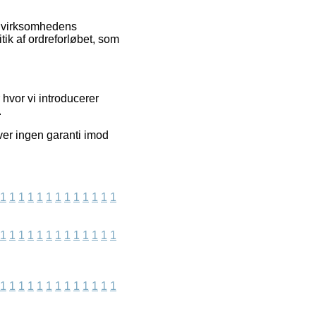
et virksomhedens
tik af ordreforløbet, som
hvor vi introducerer
.
ver ingen garanti imod
1
1
1
1
1
1
1
1
1
1
1
1
1
1
1
1
1
1
1
1
1
1
1
1
1
1
1
1
1
1
1
1
1
1
1
1
1
1
1