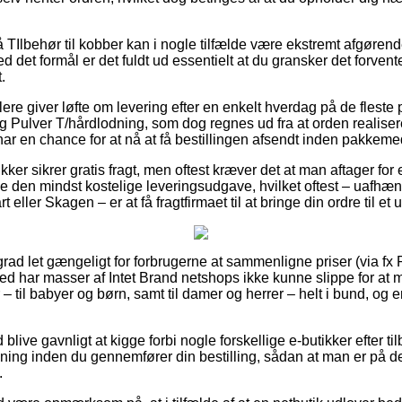
TIlbehør til kobber kan i nogle tilfælde være ekstremt afgøren
ed det formål er det fuldt ud essentielt at du gransker det forven
.
ere giver løfte om levering efter en enkelt hverdag på de fleste
 Pulver T/hårdlodning, som dog regnes ud fra at orden realisere
ar en chance for at nå at få bestillingen afsendt inden pakkeme
kker sikrer gratis fragt, men oftest kræver det at man aftager fo
 den mindst kostelige leveringsudgave, hvilket oftest – uafhæ
 eller Skagen – er at få fragtfirmaet til at bringe din ordre til et
grad let gængeligt for forbrugerne at sammenligne priser (via fx
ed har masser af Intet Brand netshops ikke kunne slippe for at 
– til babyer og børn, samt til damer og herrer – helt i bund, o
d blive gavnligt at kigge forbi nogle forskellige e-butikker efter 
ning inden du gennemfører din bestilling, sådan at man er på d
.