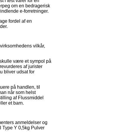
 i test varer for en
gerpeg om en bedragerisk
vindlende e-forretninger.
age fordel af en
der.
e virksomhedens vilkår,
t skulle være et sympol på
vurderes af jurister
u bliver udsat for
uere på handlen, til
 man når som helst
tilling af Flussmiddel
ler et barn.
umenters anmeldelser og
el Type Y 0,5kg Pulver