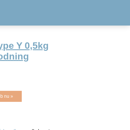
ype Y 0,5kg
lodning
b nu »