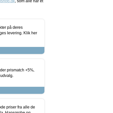
ishop.dk
, som alle har et
ter på deres
es levering. Klik her
yder prismatch +5%,
 udvalg.
de priser fra alle de
la, Hansgrohe og