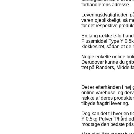
forhandlerens adresse.
Leveringsdygtigheden på 
varen øjeblikkeligt, så m
for det respektive produkt
En lang række e-forhandl
Flussmiddel Type Y 0,5kg
klokkeslæt, sådan at de h
Nogle enkelte online buti
Derudover kunne du gribe
tæt på Randers, Middelfart
Det er efterhånden i høj 
online varehuse, og derv
række af deres produkter 
tilbyde fragtfri levering.
Dog kan det til hver en ti
Y 0,5kg Pulver T/hårdlod
modtage den bedste pris