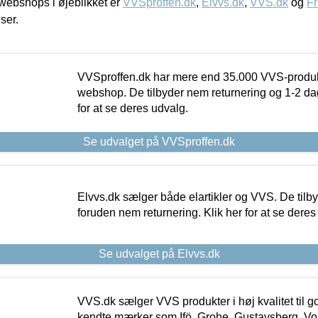
ebshops i øjeblikket er
VVSproffen.dk
,
Elvvs.dk
,
VVS.dk
og
Fr
iser.
VVSproffen.dk har mere end 35.000 VVS-produk
webshop. De tilbyder nem returnering og 1-2 dag
for at se deres udvalg.
Se udvalget på VVSproffen.dk
Elvvs.dk sælger både elartikler og VVS. De tilb
foruden nem returnering. Klik her for at se deres
Se udvalget på Elvvs.dk
VVS.dk sælger VVS produkter i høj kvalitet til go
kendte mærker som Ifö, Grohe, Gustavsberg, Vo