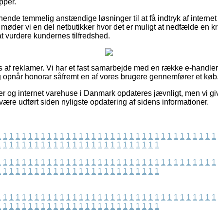
pper.
nende temmelig anstændige løsninger til at få indtryk af intern
møder vi en del netbutikker hvor det er muligt at nedfælde en kri
 at vurdere kundernes tilfredshed.
af reklamer. Vi har et fast samarbejde med en række e-handler 
g opnår honorar såfremt en af vores brugere gennemfører et køb
r og internet varehuse i Danmark opdateres jævnligt, men vi gi
være udført siden nyligste opdatering af sidens informationer.
1
1
1
1
1
1
1
1
1
1
1
1
1
1
1
1
1
1
1
1
1
1
1
1
1
1
1
1
1
1
1
1
1
1
1
1
1
1
1
1
1
1
1
1
1
1
1
1
1
1
1
1
1
1
1
1
1
1
1
1
1
1
1
1
1
1
1
1
1
1
1
1
1
1
1
1
1
1
1
1
1
1
1
1
1
1
1
1
1
1
1
1
1
1
1
1
1
1
1
1
1
1
1
1
1
1
1
1
1
1
1
1
1
1
1
1
1
1
1
1
1
1
1
1
1
1
1
1
1
1
1
1
1
1
1
1
1
1
1
1
1
1
1
1
1
1
1
1
1
1
1
1
1
1
1
1
1
1
1
1
1
1
1
1
1
1
1
1
1
1
1
1
1
1
1
1
1
1
1
1
1
1
1