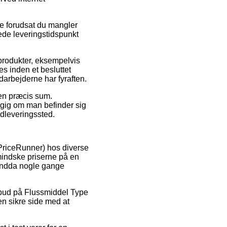
de forudsat du mangler
tede leveringstidspunkt
 produkter, eksempelvis
s inden et besluttet
darbejderne har fyraften.
r en præcis sum.
ngig om man befinder sig
 udleveringssted.
 PriceRunner) hos diverse
mindske priserne på en
g endda nogle gange
tilbud på Flussmiddel Type
en sikre side med at