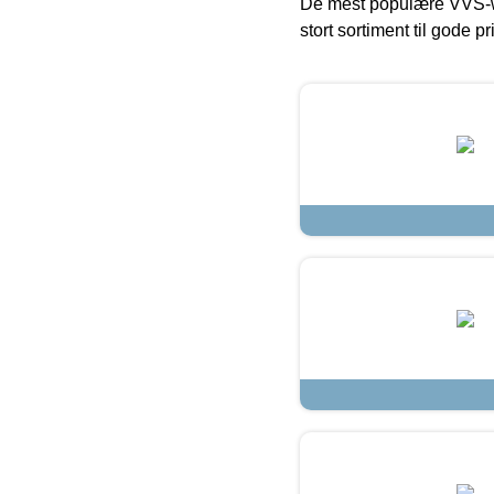
De mest populære VVS-w
stort sortiment til gode pr