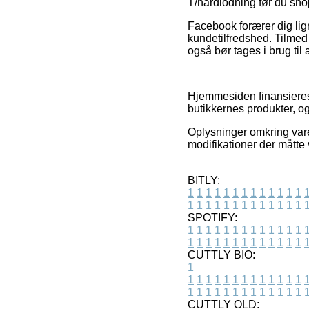
T/hårdlodning før du sho
Facebook forærer dig lig
kundetilfredshed. Tilmed 
også bør tages i brug til
Hjemmesiden finansieres 
butikkernes produkter, o
Oplysninger omkring vare
modifikationer der måtte 
BITLY:
1
1
1
1
1
1
1
1
1
1
1
1
1
1
1
1
1
1
1
1
1
1
1
1
1
1
SPOTIFY:
1
1
1
1
1
1
1
1
1
1
1
1
1
1
1
1
1
1
1
1
1
1
1
1
1
1
CUTTLY BIO:
1
1
1
1
1
1
1
1
1
1
1
1
1
1
1
1
1
1
1
1
1
1
1
1
1
1
1
CUTTLY OLD: