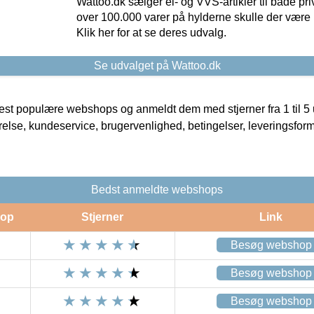
Wattoo.dk sælger el- og VVS-artikler til både pr
over 100.000 varer på hylderne skulle der være 
Klik her for at se deres udvalg.
Se udvalget på Wattoo.dk
t populære webshops og anmeldt dem med stjerner fra 1 til 5 ud
rrelse, kundeservice, brugervenlighed, betingelser, leveringsfor
Bedst anmeldte webshops
op
Stjerner
Link
Besøg webshop
Besøg webshop
Besøg webshop