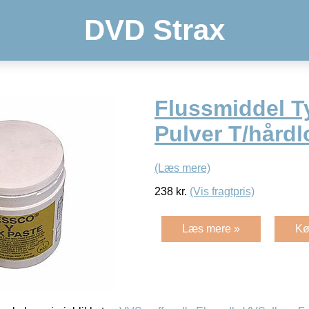
DVD Strax
Flussmiddel T
Pulver T/hård
(Læs mere)
238
kr.
(Vis fragtpris)
Læs mere »
Kø