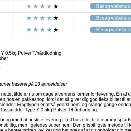
Besøg webshop
Besøg webshop
Besøg webshop
Y 0,5kg Pulver T/hårdlodning
bber
5
jerner baseret på
23
anmeldelser
 nettet tildeler nu om dage alverdens former for levering. En af
kken hos en pakkeshop, fordi det så giver dig god fleksibilitet til
 kalender. Fragttypen er altså yderst nem, og mange gange endd
f Flussmiddel Type Y 0,5kg Pulver T/hårdlodning.
for og imod at bestille levering til dit hus eller til din arbejdspla
prisbillig, men ligeledes super nem. Den prisbilligste metode til 
elv henter ordren, hvilket dog betinges af at du opholder dig næ