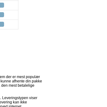
 dem der er mest populær
 at kunne afhente din pakke
a den mest betalelige
ds. Leveringstypen viser
levering kan ikke
rved internet