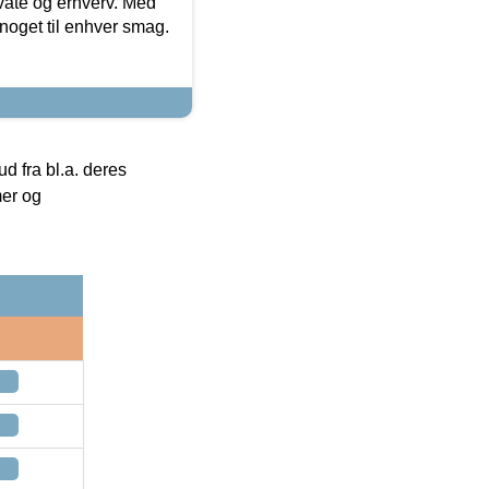
ivate og erhverv. Med
noget til enhver smag.
 fra bl.a. deres
mer og