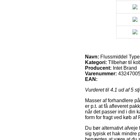
Navn:
Flussmiddel Type 
Kategori:
TIlbehør til ko
Producent:
Intet Brand
Varenummer:
4324700
EAN:
Vurderet til
4.1
ud af 5 st
Masser af forhandlere på
er p.t. at få afleveret pa
når det passer ind i din
form for fragt ved køb a
Du bør alternativt afveje 
sig typisk et hak mindre 
benægtes at være at du s