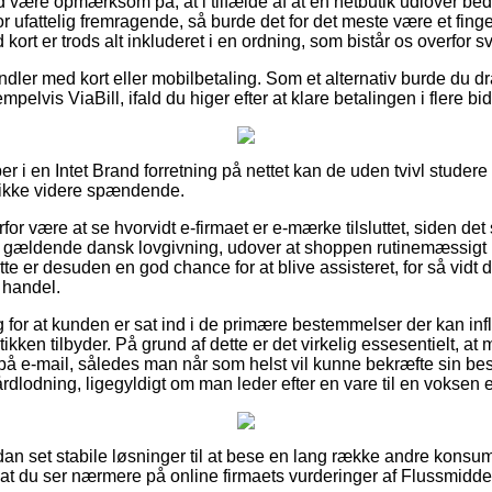
være opmærksom på, at i tilfælde af at en netbutik udlover bedst
r ufattelig fremragende, så burde det for det meste være et fin
kort er trods alt inkluderet i en ordning, som bistår os overfor s
andler med kort eller mobilbetaling. Som et alternativ burde du dr
elvis ViaBill, ifald du higer efter at klare betalingen i flere bid
r i en Intet Brand forretning på nettet kan de uden tvivl studer
 ikke videre spændende.
rfor være at se hvorvidt e-firmaet er e-mærke tilsluttet, siden de
gældende dansk lovgivning, udover at shoppen rutinemæssigt re
te er desuden en god chance for at blive assisteret, for så vidt d
 handel.
ag for at kunden er sat ind i de primære bestemmelser der kan infl
ikken tilbyder. På grund af dette er det virkelig essesentielt, at
 på e-mail, således man når som helst vil kunne bekræfte sin bes
dlodning, ligegyldigt om man leder efter en vare til en voksen el
ådan set stabile løsninger til at bese en lang række andre kons
, at du ser nærmere på online firmaets vurderinger af Flussmidd