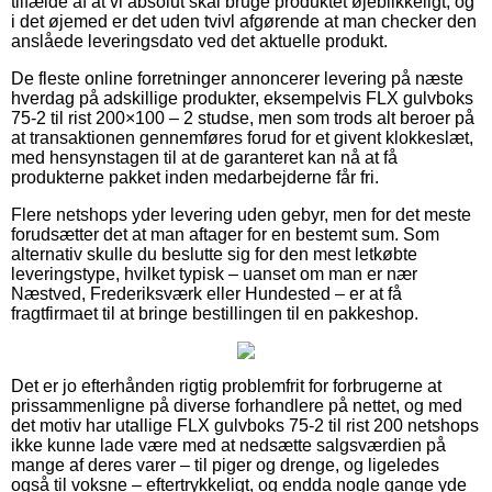
tilfælde af at vi absolut skal bruge produktet øjeblikkeligt, og
i det øjemed er det uden tvivl afgørende at man checker den
anslåede leveringsdato ved det aktuelle produkt.
De fleste online forretninger annoncerer levering på næste
hverdag på adskillige produkter, eksempelvis FLX gulvboks
75-2 til rist 200×100 – 2 studse, men som trods alt beroer på
at transaktionen gennemføres forud for et givent klokkeslæt,
med hensynstagen til at de garanteret kan nå at få
produkterne pakket inden medarbejderne får fri.
Flere netshops yder levering uden gebyr, men for det meste
forudsætter det at man aftager for en bestemt sum. Som
alternativ skulle du beslutte sig for den mest letkøbte
leveringstype, hvilket typisk – uanset om man er nær
Næstved, Frederiksværk eller Hundested – er at få
fragtfirmaet til at bringe bestillingen til en pakkeshop.
Det er jo efterhånden rigtig problemfrit for forbrugerne at
prissammenligne på diverse forhandlere på nettet, og med
det motiv har utallige FLX gulvboks 75-2 til rist 200 netshops
ikke kunne lade være med at nedsætte salgsværdien på
mange af deres varer – til piger og drenge, og ligeledes
også til voksne – eftertrykkeligt, og endda nogle gange yde