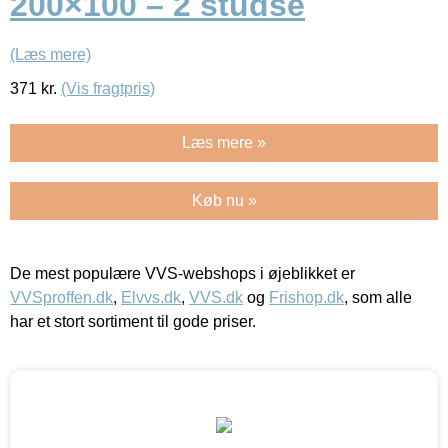
200×100 – 2 studse
(Læs mere)
371
kr.
(Vis fragtpris)
Læs mere »
Køb nu »
De mest populære VVS-webshops i øjeblikket er
VVSproffen.dk
,
Elvvs.dk
,
VVS.dk
og
Frishop.dk
, som alle
har et stort sortiment til gode priser.