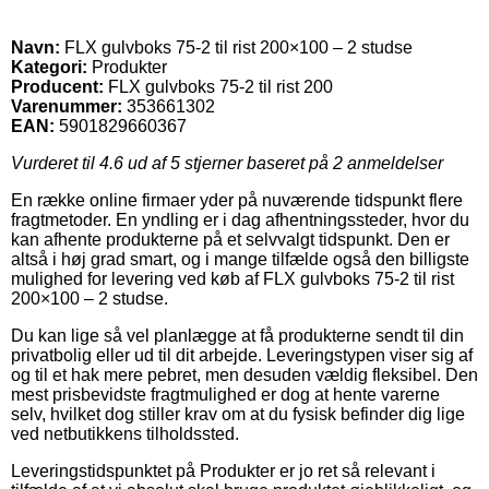
Navn:
FLX gulvboks 75-2 til rist 200×100 – 2 studse
Kategori:
Produkter
Producent:
FLX gulvboks 75-2 til rist 200
Varenummer:
353661302
EAN:
5901829660367
Vurderet til
4.6
ud af 5 stjerner baseret på
2
anmeldelser
En række online firmaer yder på nuværende tidspunkt flere
fragtmetoder. En yndling er i dag afhentningssteder, hvor du
kan afhente produkterne på et selvvalgt tidspunkt. Den er
altså i høj grad smart, og i mange tilfælde også den billigste
mulighed for levering ved køb af FLX gulvboks 75-2 til rist
200×100 – 2 studse.
Du kan lige så vel planlægge at få produkterne sendt til din
privatbolig eller ud til dit arbejde. Leveringstypen viser sig af
og til et hak mere pebret, men desuden vældig fleksibel. Den
mest prisbevidste fragtmulighed er dog at hente varerne
selv, hvilket dog stiller krav om at du fysisk befinder dig lige
ved netbutikkens tilholdssted.
Leveringstidspunktet på Produkter er jo ret så relevant i