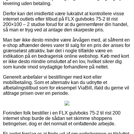
levering uden betaling.
Derfor kan det imidlertid være lukrativt at kontrollere visse
internet outlets efter tilbud på FLX gulvboks 75-2 til rist
200×100 – 2 studse forud for at du gennemfører din handel,
så man er tryg ved at antage den skarpeste pris.
Man bør ikke desto mindre være årvågen med, at såfremt en
e-shop afhænder deres varer til salg for en pris der anses for
grænseløst attraktiv, bør det i nogle tilfælde være en
indikation på en bedragerisk online webshop. Køb med kort
er ikke desto mindre omsluttet af en lov, hvilket sikrer dig
som kunde imod snydagtige forhandlere på nettet.
Generelt anbefaler vi bestillinger med kort eller
mobilbetaling. Som et alternativ kan du udnytte et
afbetalingstilbud som for eksempel ViaBill, ifald du gerne vil
afdrage prisen over en periode.
Forinden folk bestiller i en FLX gulvboks 75-2 til rist 200
internet shop burde de sådan set skimme shoppens
betingelser, dog er det normalt et omfattende arbejde.
Et andet forslag er at finde ud af om webshoppen er tilsluttet