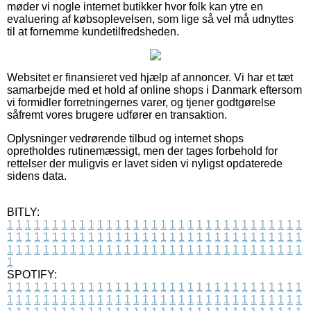
møder vi nogle internet butikker hvor folk kan ytre en
evaluering af købsoplevelsen, som lige så vel må udnyttes
til at fornemme kundetilfredsheden.
Websitet er finansieret ved hjælp af annoncer. Vi har et tæt
samarbejde med et hold af online shops i Danmark eftersom
vi formidler forretningernes varer, og tjener godtgørelse
såfremt vores brugere udfører en transaktion.
Oplysninger vedrørende tilbud og internet shops
opretholdes rutinemæssigt, men der tages forbehold for
rettelser der muligvis er lavet siden vi nyligst opdaterede
sidens data.
BITLY:
1
1
1
1
1
1
1
1
1
1
1
1
1
1
1
1
1
1
1
1
1
1
1
1
1
1
1
1
1
1
1
1
1
1
1
1
1
1
1
1
1
1
1
1
1
1
1
1
1
1
1
1
1
1
1
1
1
1
1
1
1
1
1
1
1
1
1
1
1
1
1
1
1
1
1
1
1
1
1
1
1
1
1
1
1
1
1
1
1
1
1
1
1
1
1
1
1
1
1
1
SPOTIFY:
1
1
1
1
1
1
1
1
1
1
1
1
1
1
1
1
1
1
1
1
1
1
1
1
1
1
1
1
1
1
1
1
1
1
1
1
1
1
1
1
1
1
1
1
1
1
1
1
1
1
1
1
1
1
1
1
1
1
1
1
1
1
1
1
1
1