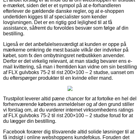
e-mærket, siden det er et sympol på at e-forhandleren
efterlever de gældende danske regler, og at e-shoppen
undertiden kigges til af specialister som kender
lovgivningen. Det er en rigtig god lejlighed til at få
assistance, såfremt du forvoldes besvær som følge af din
bestilling.
Ligeså er det anbefalelsesværdigt at kunden er oppe på
mærkerne omkring de mest basale vilkår der indvirker på
købet, som fx den ombytningsret netbutikken anvender.
Derfor er det virkelig relevant, at man stadig bevarer ens e-
mail kvittering, så man i fremtiden kan vidne om sin bestilling
af FLX gulvboks 75-2 til rist 200×100 – 2 studse, uanset om
du efterspørger produkter til en kvinde eller mand.
Trustpilot leverer altid pæne chancer for at fortolke en hel del
forhenværende køberes anmeldelser og af den grund stiller
vi forslag om, at du vurderer internet virksomhedens ratings
af FLX gulvboks 75-2 til rist 200×100 – 2 studse forud for at
du lægger din bestilling.
Facebook forærer dig tilsvarende altid solide løsninger til at
få indsigt i online webshoppens kundefokus. Foruden det