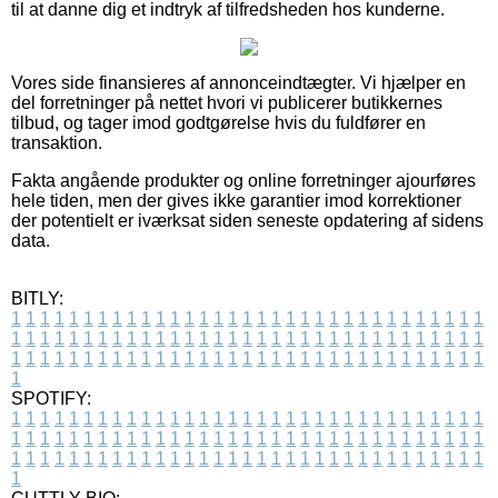
til at danne dig et indtryk af tilfredsheden hos kunderne.
Vores side finansieres af annonceindtægter. Vi hjælper en
del forretninger på nettet hvori vi publicerer butikkernes
tilbud, og tager imod godtgørelse hvis du fuldfører en
transaktion.
Fakta angående produkter og online forretninger ajourføres
hele tiden, men der gives ikke garantier imod korrektioner
der potentielt er iværksat siden seneste opdatering af sidens
data.
BITLY:
1
1
1
1
1
1
1
1
1
1
1
1
1
1
1
1
1
1
1
1
1
1
1
1
1
1
1
1
1
1
1
1
1
1
1
1
1
1
1
1
1
1
1
1
1
1
1
1
1
1
1
1
1
1
1
1
1
1
1
1
1
1
1
1
1
1
1
1
1
1
1
1
1
1
1
1
1
1
1
1
1
1
1
1
1
1
1
1
1
1
1
1
1
1
1
1
1
1
1
1
SPOTIFY:
1
1
1
1
1
1
1
1
1
1
1
1
1
1
1
1
1
1
1
1
1
1
1
1
1
1
1
1
1
1
1
1
1
1
1
1
1
1
1
1
1
1
1
1
1
1
1
1
1
1
1
1
1
1
1
1
1
1
1
1
1
1
1
1
1
1
1
1
1
1
1
1
1
1
1
1
1
1
1
1
1
1
1
1
1
1
1
1
1
1
1
1
1
1
1
1
1
1
1
1