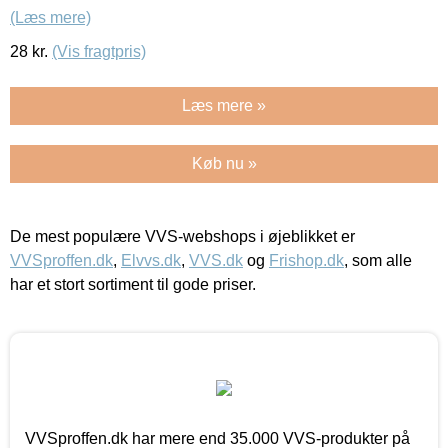
(Læs mere)
28
kr.
(Vis fragtpris)
Læs mere »
Køb nu »
De mest populære VVS-webshops i øjeblikket er
VVSproffen.dk
,
Elvvs.dk
,
VVS.dk
og
Frishop.dk
, som alle
har et stort sortiment til gode priser.
VVSproffen.dk har mere end 35.000 VVS-produkter på