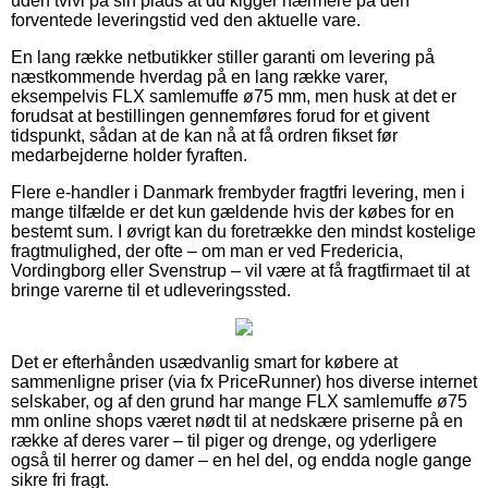
uden tvivl på sin plads at du kigger nærmere på den
forventede leveringstid ved den aktuelle vare.
En lang række netbutikker stiller garanti om levering på
næstkommende hverdag på en lang række varer,
eksempelvis FLX samlemuffe ø75 mm, men husk at det er
forudsat at bestillingen gennemføres forud for et givent
tidspunkt, sådan at de kan nå at få ordren fikset før
medarbejderne holder fyraften.
Flere e-handler i Danmark frembyder fragtfri levering, men i
mange tilfælde er det kun gældende hvis der købes for en
bestemt sum. I øvrigt kan du foretrække den mindst kostelige
fragtmulighed, der ofte – om man er ved Fredericia,
Vordingborg eller Svenstrup – vil være at få fragtfirmaet til at
bringe varerne til et udleveringssted.
Det er efterhånden usædvanlig smart for købere at
sammenligne priser (via fx PriceRunner) hos diverse internet
selskaber, og af den grund har mange FLX samlemuffe ø75
mm online shops været nødt til at nedskære priserne på en
række af deres varer – til piger og drenge, og yderligere
også til herrer og damer – en hel del, og endda nogle gange
sikre fri fragt.