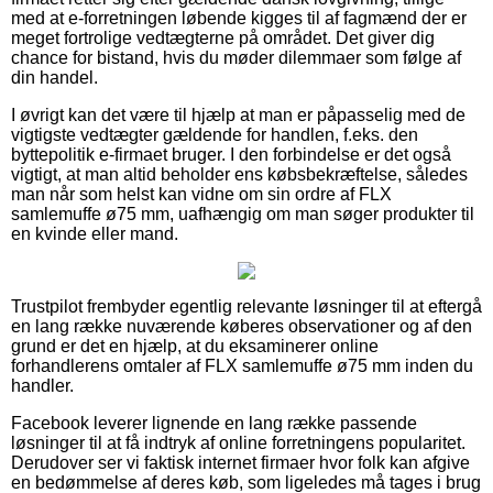
med at e-forretningen løbende kigges til af fagmænd der er
meget fortrolige vedtægterne på området. Det giver dig
chance for bistand, hvis du møder dilemmaer som følge af
din handel.
I øvrigt kan det være til hjælp at man er påpasselig med de
vigtigste vedtægter gældende for handlen, f.eks. den
byttepolitik e-firmaet bruger. I den forbindelse er det også
vigtigt, at man altid beholder ens købsbekræftelse, således
man når som helst kan vidne om sin ordre af FLX
samlemuffe ø75 mm, uafhængig om man søger produkter til
en kvinde eller mand.
Trustpilot frembyder egentlig relevante løsninger til at eftergå
en lang række nuværende køberes observationer og af den
grund er det en hjælp, at du eksaminerer online
forhandlerens omtaler af FLX samlemuffe ø75 mm inden du
handler.
Facebook leverer lignende en lang række passende
løsninger til at få indtryk af online forretningens popularitet.
Derudover ser vi faktisk internet firmaer hvor folk kan afgive
en bedømmelse af deres køb, som ligeledes må tages i brug