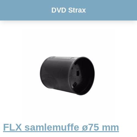
DVD Strax
FLX samlemuffe ø75 mm