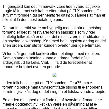
Til gengæld kan det immervæk være tiden værd at tjekke
nogle få internet selskaber efter rabat på FLX samlemuffe
ø75 mm forinden du gennemfører dit køb, således at man er
sikret at få den mest betalelige pris.
Du bør imidlertid være omhyggelig med, at når en netshop
forhandler bedst i test varer for en salgspris som virker
ufattelig letkøbt, så er det for det meste være en indikator for
en snydagtig webshop. Køb med betalingskort er dog en del
af en orden, som støtter kunden overfor uærlige e-firmaer.
Vi foreslår generelt kortkøb eller betalinger med mobilen.
Som en anden løsning kunne du drage fordel af et
afdragstilbud fra f.eks. ViaBill, ifald du foretrækker at
honorere beløbet over en periode.
Inden folk bestiller på en FLX samlemuffe ø75 mm e-
forretning burde man utvivlsomt tage stilling til e-shoppens
forretningsvilkår, dog er det i reglen et tidskrævende arbejde.
En anden mulighed er at finde ud af hvorvidt e-firmaet er e-
mærke godkendt, hvilket kan være en påvisning af at e-
firmaet retter sig efter gældende dansk lovgivning, tillige