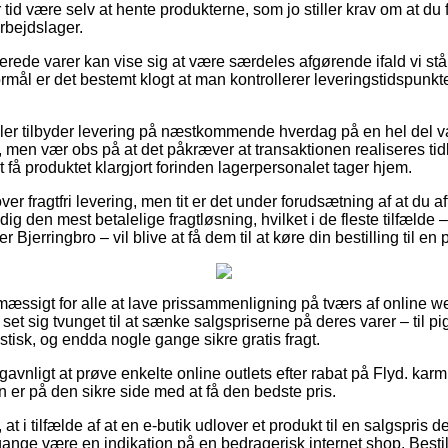
r tid være selv at hente produkterne, som jo stiller krav om at du f
rbejdslager.
erede varer kan vise sig at være særdeles afgørende ifald vi stå
ormål er det bestemt klogt at man kontrollerer leveringstidspunkt
r tilbyder levering på næstkommende hverdag på en hel del va
en vær obs på at det påkræver at transaktionen realiseres tidl
t få produktet klargjort forinden lagerpersonalet tager hjem.
r fragtfri levering, men tit er det under forudsætning af at du af
g den mest betalelige fragtløsning, hvilket i de fleste tilfæld
 Bjerringbro – vil blive at få dem til at køre din bestilling til e
smæssigt for alle at lave prissammenligning på tværs af online w
 set sig tvunget til at sænke salgspriserne på deres varer – til p
astisk, og endda nogle gange sikre gratis fragt.
avnligt at prøve enkelte online outlets efter rabat på Flyd. k
 er på den sikre side med at få den bedste pris.
 i tilfælde af at en e-butik udlover et produkt til en salgspris der
gange være en indikation på en bedragerisk internet shop. Besti