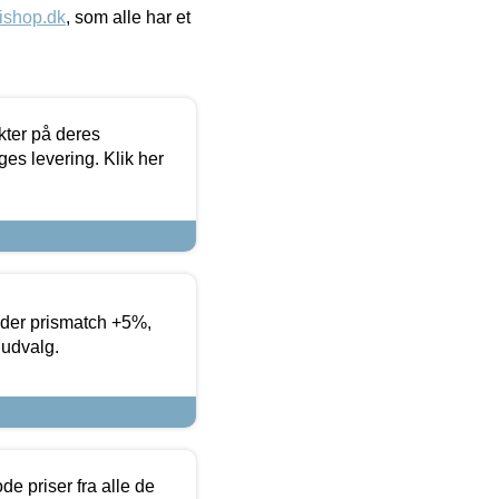
ishop.dk
, som alle har et
ter på deres
es levering. Klik her
yder prismatch +5%,
 udvalg.
de priser fra alle de