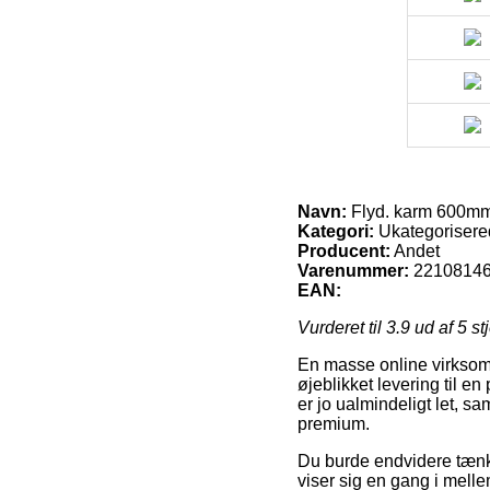
Navn:
Flyd. karm 600mm
Kategori:
Ukategorisere
Producent:
Andet
Varenummer:
2210814
EAN:
Vurderet til
3.9
ud af 5 st
En masse online virksomhe
øjeblikket levering til e
er jo ualmindeligt let, s
premium.
Du burde endvidere tænke 
viser sig en gang i mell