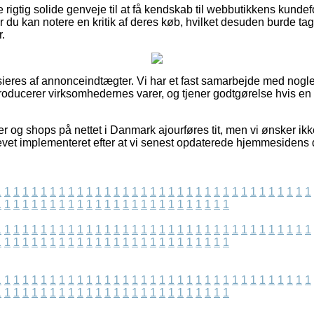
rigtig solide genveje til at få kendskab til webbutikkens kundef
 du kan notere en kritik af deres køb, hvilket desuden burde tages
r.
eres af annonceindtægter. Vi har et fast samarbejde med nogle 
troducerer virksomhedernes varer, og tjener godtgørelse hvis e
 og shops på nettet i Danmark ajourføres tit, men vi ønsker ikk
blevet implementeret efter at vi senest opdaterede hjemmesidens 
1
1
1
1
1
1
1
1
1
1
1
1
1
1
1
1
1
1
1
1
1
1
1
1
1
1
1
1
1
1
1
1
1
1
1
1
1
1
1
1
1
1
1
1
1
1
1
1
1
1
1
1
1
1
1
1
1
1
1
1
1
1
1
1
1
1
1
1
1
1
1
1
1
1
1
1
1
1
1
1
1
1
1
1
1
1
1
1
1
1
1
1
1
1
1
1
1
1
1
1
1
1
1
1
1
1
1
1
1
1
1
1
1
1
1
1
1
1
1
1
1
1
1
1
1
1
1
1
1
1
1
1
1
1
1
1
1
1
1
1
1
1
1
1
1
1
1
1
1
1
1
1
1
1
1
1
1
1
1
1
1
1
1
1
1
1
1
1
1
1
1
1
1
1
1
1
1
1
1
1
1
1
1