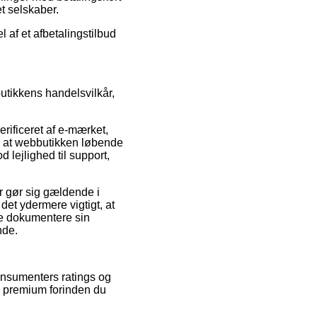
t selskaber.
l af et afbetalingstilbud
tikkens handelsvilkår,
rificeret af e-mærket,
med at webbutikken løbende
 lejlighed til support,
er gør sig gældende i
det ydermere vigtigt, at
ne dokumentere sin
nde.
konsumenters ratings og
ls premium forinden du