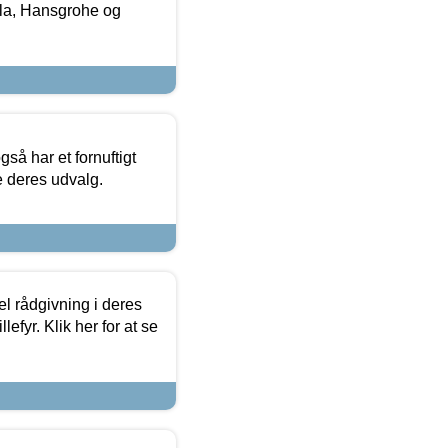
la, Hansgrohe og
så har et fornuftigt
se deres udvalg.
el rådgivning i deres
efyr. Klik her for at se