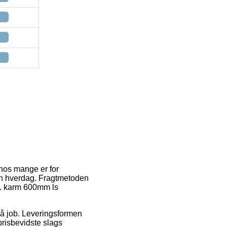
 hos mange er for
din hverdag. Fragtmetoden
yd. karm 600mm ls
 på job. Leveringsformen
prisbevidste slags