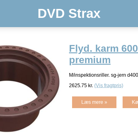
DVD Strax
Flyd. karm 60
premium
M/inspektionsriller. sg-jern d40
2625.75
kr.
(Vis fragtpris)
Læs mere »
Kø