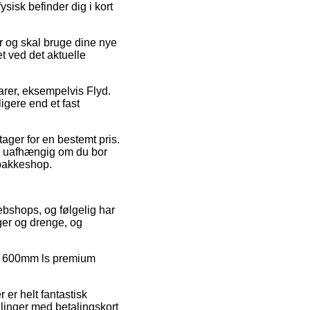
ysisk befinder dig i kort
r og skal bruge dine nye
et ved det aktuelle
rer, eksempelvis Flyd.
igere end et fast
tager for en bestemt pris.
e – uafhængig om du bor
n pakkeshop.
ebshops, og følgelig har
iger og drenge, og
arm 600mm ls premium
 er helt fantastisk
llinger med betalingskort