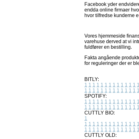
Facebook yder endvidere 
endda online firmaer hvor
hvor tilfredse kunderne e
Vores hjemmeside finansi
varehuse derved at vi in
fuldfører en bestilling.
Fakta angående produkter
for reguleringer der er 
BITLY:
1
1
1
1
1
1
1
1
1
1
1
1
1
1
1
1
1
1
1
1
1
1
1
1
1
1
SPOTIFY:
1
1
1
1
1
1
1
1
1
1
1
1
1
1
1
1
1
1
1
1
1
1
1
1
1
1
CUTTLY BIO:
1
1
1
1
1
1
1
1
1
1
1
1
1
1
1
1
1
1
1
1
1
1
1
1
1
1
1
CUTTLY OLD: