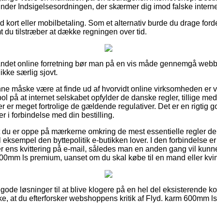
under Indsigelsesordningen, der skærmer dig imod falske interne
ed kort eller mobilbetaling. Som et alternativ burde du drage forde
mt du tilstræber at dække regningen over tid.
ndet online forretning bør man på en vis måde gennemgå webbu
ikke særlig sjovt.
 måske være at finde ud af hvorvidt online virksomheden er ve
mpol på at internet selskabet opfylder de danske regler, tillige 
r er meget fortrolige de gældende regulativer. Det er en rigtig god
r i forbindelse med din bestilling.
 at du er oppe på mærkerne omkring de mest essentielle regler d
l eksempel den byttepolitik e-butikken lover. I den forbindelse er 
r ens kvittering på e-mail, således man en anden gang vil kun
00mm ls premium, uanset om du skal købe til en mand eller kvi
 gode løsninger til at blive klogere på en hel del eksisterende 
kke, at du efterforsker webshoppens kritik af Flyd. karm 600mm 