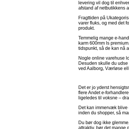
levering vil dog til enhve
afstand af netbutikkens a
Fragttiden på Ukategoris
varer fluks, og med det f
produkt.
Temmelig mange e-handle
karm 600mm ls premium, m
tidspunkt, så de kan nå a
Nogle online varehuse love
Desuden skulle du udse di
ved Aalborg, Værløse eller
Det er jo yderst hensigt
flere Andet e-forhandlere
ligeledes til voksne – dr
Det kan immervæk blive g
inden du shopper, så man
Du bør dog ikke glemme, at
attraktiv, bør det mange 