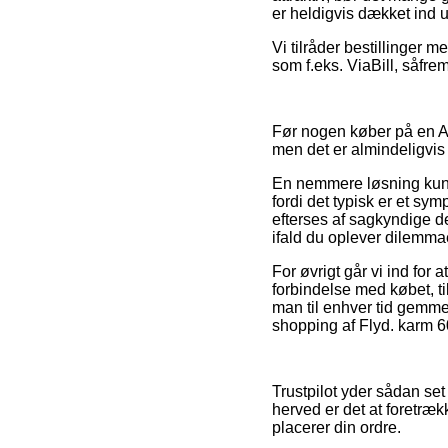
er heldigvis dækket ind 
Vi tilråder bestillinger m
som f.eks. ViaBill, såfre
Før nogen køber på en A
men det er almindeligvis 
En nemmere løsning kunne
fordi det typisk er et sy
efterses af sagkyndige de
ifald du oplever dilemmae
For øvrigt går vi ind for
forbindelse med købet, ti
man til enhver tid gemme
shopping af Flyd. karm 6
Trustpilot yder sådan set
herved er det at foretræ
placerer din ordre.