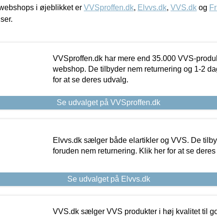
ebshops i øjeblikket er
VVSproffen.dk
,
Elvvs.dk
,
VVS.dk
og
Fr
iser.
VVSproffen.dk har mere end 35.000 VVS-produk
webshop. De tilbyder nem returnering og 1-2 dag
for at se deres udvalg.
Se udvalget på VVSproffen.dk
Elvvs.dk sælger både elartikler og VVS. De tilb
foruden nem returnering. Klik her for at se deres
Se udvalget på Elvvs.dk
VVS.dk sælger VVS produkter i høj kvalitet til go