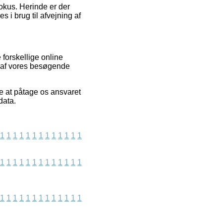
okus. Herinde er der
 i brug til afvejning af
forskellige online
n af vores besøgende
e at påtage os ansvaret
data.
1
1
1
1
1
1
1
1
1
1
1
1
1
1
1
1
1
1
1
1
1
1
1
1
1
1
1
1
1
1
1
1
1
1
1
1
1
1
1