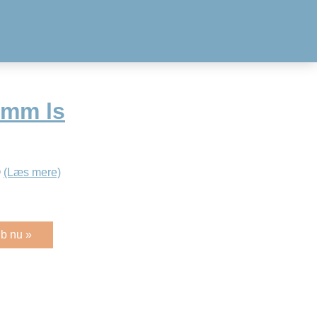
0mm ls
0
(Læs mere)
b nu »