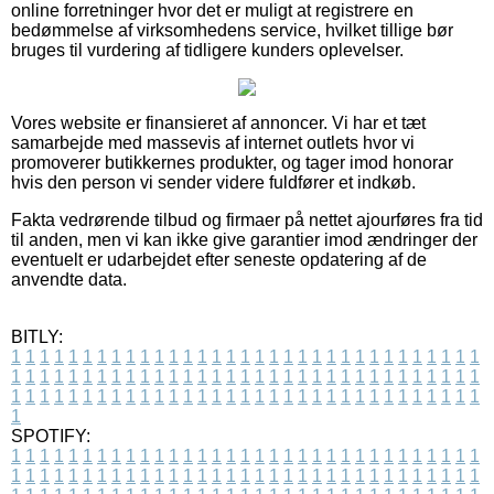
online forretninger hvor det er muligt at registrere en
bedømmelse af virksomhedens service, hvilket tillige bør
bruges til vurdering af tidligere kunders oplevelser.
Vores website er finansieret af annoncer. Vi har et tæt
samarbejde med massevis af internet outlets hvor vi
promoverer butikkernes produkter, og tager imod honorar
hvis den person vi sender videre fuldfører et indkøb.
Fakta vedrørende tilbud og firmaer på nettet ajourføres fra tid
til anden, men vi kan ikke give garantier imod ændringer der
eventuelt er udarbejdet efter seneste opdatering af de
anvendte data.
BITLY:
1
1
1
1
1
1
1
1
1
1
1
1
1
1
1
1
1
1
1
1
1
1
1
1
1
1
1
1
1
1
1
1
1
1
1
1
1
1
1
1
1
1
1
1
1
1
1
1
1
1
1
1
1
1
1
1
1
1
1
1
1
1
1
1
1
1
1
1
1
1
1
1
1
1
1
1
1
1
1
1
1
1
1
1
1
1
1
1
1
1
1
1
1
1
1
1
1
1
1
1
SPOTIFY:
1
1
1
1
1
1
1
1
1
1
1
1
1
1
1
1
1
1
1
1
1
1
1
1
1
1
1
1
1
1
1
1
1
1
1
1
1
1
1
1
1
1
1
1
1
1
1
1
1
1
1
1
1
1
1
1
1
1
1
1
1
1
1
1
1
1