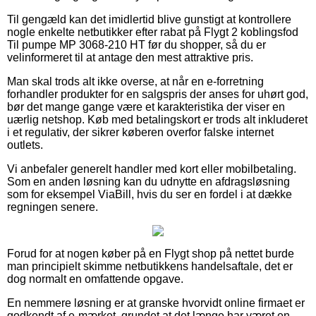
Til gengæld kan det imidlertid blive gunstigt at kontrollere
nogle enkelte netbutikker efter rabat på Flygt 2 koblingsfod
Til pumpe MP 3068-210 HT før du shopper, så du er
velinformeret til at antage den mest attraktive pris.
Man skal trods alt ikke overse, at når en e-forretning
forhandler produkter for en salgspris der anses for uhørt god,
bør det mange gange være et karakteristika der viser en
uærlig netshop. Køb med betalingskort er trods alt inkluderet
i et regulativ, der sikrer køberen overfor falske internet
outlets.
Vi anbefaler generelt handler med kort eller mobilbetaling.
Som en anden løsning kan du udnytte en afdragsløsning
som for eksempel ViaBill, hvis du ser en fordel i at dække
regningen senere.
Forud for at nogen køber på en Flygt shop på nettet burde
man principielt skimme netbutikkens handelsaftale, det er
dog normalt en omfattende opgave.
En nemmere løsning er at granske hvorvidt online firmaet er
godkendt af e-mærket, grundet at det længe har været en