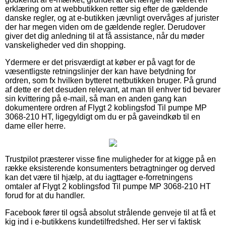
erklæring om at webbutikken retter sig efter de gældende
danske regler, og at e-butikken jævnligt overvåges af jurister
der har megen viden om de gældende regler. Derudover
giver det dig anledning til at få assistance, når du møder
vanskeligheder ved din shopping.
Ydermere er det prisværdigt at køber er på vagt for de
væsentligste retningslinjer der kan have betydning for
ordren, som fx hvilken bytteret netbutikken bruger. På grund
af dette er det desuden relevant, at man til enhver tid bevarer
sin kvittering på e-mail, så man en anden gang kan
dokumentere ordren af Flygt 2 koblingsfod Til pumpe MP
3068-210 HT, ligegyldigt om du er på gaveindkøb til en
dame eller herre.
Trustpilot præsterer visse fine muligheder for at kigge på en
række eksisterende konsumenters betragtninger og derved
kan det være til hjælp, at du iagttager e-forretningens
omtaler af Flygt 2 koblingsfod Til pumpe MP 3068-210 HT
forud for at du handler.
Facebook fører til også absolut strålende genveje til at få et
kig ind i e-butikkens kundetilfredshed. Her ser vi faktisk