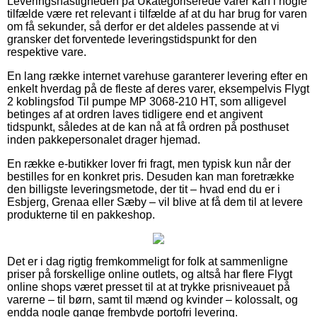
Leveringshastigheden på Ukategoriserede varer kan i nogle
tilfælde være ret relevant i tilfælde af at du har brug for varen
om få sekunder, så derfor er det aldeles passende at vi
gransker det forventede leveringstidspunkt for den
respektive vare.
En lang række internet varehuse garanterer levering efter en
enkelt hverdag på de fleste af deres varer, eksempelvis Flygt
2 koblingsfod Til pumpe MP 3068-210 HT, som alligevel
betinges af at ordren laves tidligere end et angivent
tidspunkt, således at de kan nå at få ordren på posthuset
inden pakkepersonalet drager hjemad.
En række e-butikker lover fri fragt, men typisk kun når der
bestilles for en konkret pris. Desuden kan man foretrække
den billigste leveringsmetode, der tit – hvad end du er i
Esbjerg, Grenaa eller Sæby – vil blive at få dem til at levere
produkterne til en pakkeshop.
Det er i dag rigtig fremkommeligt for folk at sammenligne
priser på forskellige online outlets, og altså har flere Flygt
online shops været presset til at at trykke prisniveauet på
varerne – til børn, samt til mænd og kvinder – kolossalt, og
endda nogle gange frembyde portofri levering.