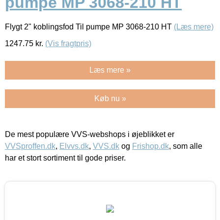
pumpe MP 3068-210 HT
Flygt 2" koblingsfod Til pumpe MP 3068-210 HT
(Læs mere)
1247.75
kr.
(Vis fragtpris)
Læs mere »
Køb nu »
De mest populære VVS-webshops i øjeblikket er
VVSproffen.dk
,
Elvvs.dk
,
VVS.dk
og
Frishop.dk
, som alle
har et stort sortiment til gode priser.