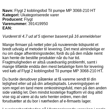
Navn:
Flygt 2 koblingsfod Til pumpe MP 3068-210 HT
Kategori:
Ukategoriserede varer
Producent:
Flygt
Varenummer:
391419950
EAN:
Vurderet til
4.7
ud af 5 stjerner baseret på
16
anmeldelser
Mange firmaer på nettet yder på nuværende tidspunkt et
bredt udvalg af metoder til levering. Det mest almindelige er
nu om dage afhentningssteder, fordi du på den måde nemt
kan hente de bestilte produkter når du har tid.
Fragtmuligheden er altså usædvanlig problemfri, samt i
mange tilfælde endda den mest betalelige form for levering
ved køb af Flygt 2 koblingsfod Til pumpe MP 3068-210 HT.
Du burde derudover påtænke at få varerne sendt til din
lejlighed eller ud på din arbejdsplads. Leveringstypen er
som regel en tand mere omkostningsfuld, men på den anden
side vældig let. Den mindst kostelige fragtform vil dog altid
vise sig at være at du selv henter ordren, men det
forudsætter at du bor i nærheden af e-firmaets lager.