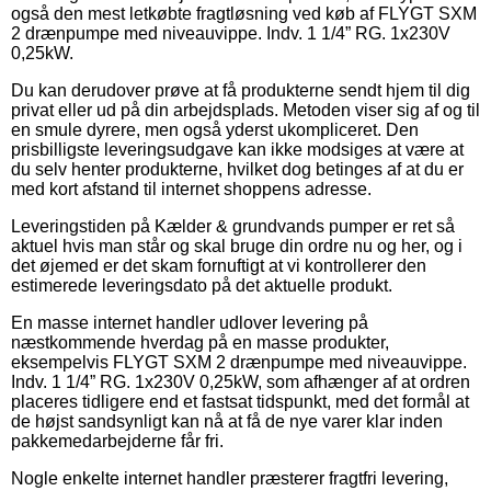
også den mest letkøbte fragtløsning ved køb af FLYGT SXM
2 drænpumpe med niveauvippe. Indv. 1 1/4” RG. 1x230V
0,25kW.
Du kan derudover prøve at få produkterne sendt hjem til dig
privat eller ud på din arbejdsplads. Metoden viser sig af og til
en smule dyrere, men også yderst ukompliceret. Den
prisbilligste leveringsudgave kan ikke modsiges at være at
du selv henter produkterne, hvilket dog betinges af at du er
med kort afstand til internet shoppens adresse.
Leveringstiden på Kælder & grundvands pumper er ret så
aktuel hvis man står og skal bruge din ordre nu og her, og i
det øjemed er det skam fornuftigt at vi kontrollerer den
estimerede leveringsdato på det aktuelle produkt.
En masse internet handler udlover levering på
næstkommende hverdag på en masse produkter,
eksempelvis FLYGT SXM 2 drænpumpe med niveauvippe.
Indv. 1 1/4” RG. 1x230V 0,25kW, som afhænger af at ordren
placeres tidligere end et fastsat tidspunkt, med det formål at
de højst sandsynligt kan nå at få de nye varer klar inden
pakkemedarbejderne får fri.
Nogle enkelte internet handler præsterer fragtfri levering,