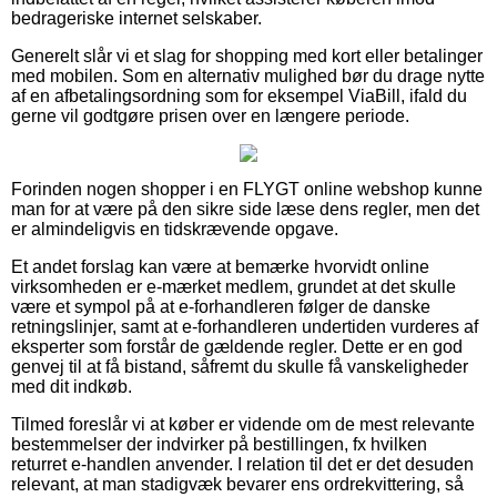
bedrageriske internet selskaber.
Generelt slår vi et slag for shopping med kort eller betalinger
med mobilen. Som en alternativ mulighed bør du drage nytte
af en afbetalingsordning som for eksempel ViaBill, ifald du
gerne vil godtgøre prisen over en længere periode.
Forinden nogen shopper i en FLYGT online webshop kunne
man for at være på den sikre side læse dens regler, men det
er almindeligvis en tidskrævende opgave.
Et andet forslag kan være at bemærke hvorvidt online
virksomheden er e-mærket medlem, grundet at det skulle
være et sympol på at e-forhandleren følger de danske
retningslinjer, samt at e-forhandleren undertiden vurderes af
eksperter som forstår de gældende regler. Dette er en god
genvej til at få bistand, såfremt du skulle få vanskeligheder
med dit indkøb.
Tilmed foreslår vi at køber er vidende om de mest relevante
bestemmelser der indvirker på bestillingen, fx hvilken
returret e-handlen anvender. I relation til det er det desuden
relevant, at man stadigvæk bevarer ens ordrekvittering, så