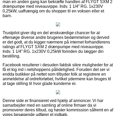
man en anden gang kan bekræfte handlen af FLYGT SXM 2
drænpumpe med niveauvippe. Indv. 1 1/4” RG. 1x230V
0,25kW, uafhængig om du shopper til en voksen eller et
barn.
Trustpilot giver dig en del ønskværdige chancer for at
eftersøge diverse andre brugeres bedømmelser og derved
er det godt, at du kigger nærmere på internet forhandlerens
ratings af FLYGT SXM 2 drænpumpe med niveauvippe.
Indv. 1 1/4” RG. 1x230V 0,25kW forinden du lægger din
bestilling.
Facebook resulterer i desuden faktisk sikre muligheder for at
få et kig ind i netshoppens pålidelighed. Foruden det ser vi
endda butikker på nettet som tilbyder folk at registrere en
anmeldelse af ordreforløbet, hvilket ydermere kan bruges til
at tage stilling til hvor glade kunderne er.
Denne side er finansieret ved hjælp af annoncer. Vi har
samarbejder med en samling af online firmaer da vi
promoverer deres tilbud, og høster kommission såfremt en af
vores besøgende udfører et indkøb.