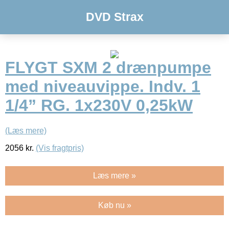
DVD Strax
FLYGT SXM 2 drænpumpe
med niveauvippe. Indv. 1
1/4” RG. 1x230V 0,25kW
(Læs mere)
2056
kr.
(Vis fragtpris)
Læs mere »
Køb nu »