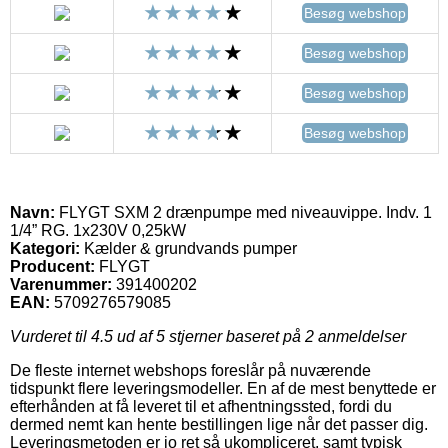
Besøg webshop
Besøg webshop
Besøg webshop
Besøg webshop
Navn:
FLYGT SXM 2 drænpumpe med niveauvippe. Indv. 1
1/4” RG. 1x230V 0,25kW
Kategori:
Kælder & grundvands pumper
Producent:
FLYGT
Varenummer:
391400202
EAN:
5709276579085
Vurderet til
4.5
ud af 5 stjerner baseret på
2
anmeldelser
De fleste internet webshops foreslår på nuværende
tidspunkt flere leveringsmodeller. En af de mest benyttede er
efterhånden at få leveret til et afhentningssted, fordi du
dermed nemt kan hente bestillingen lige når det passer dig.
Leveringsmetoden er jo ret så ukompliceret, samt typisk