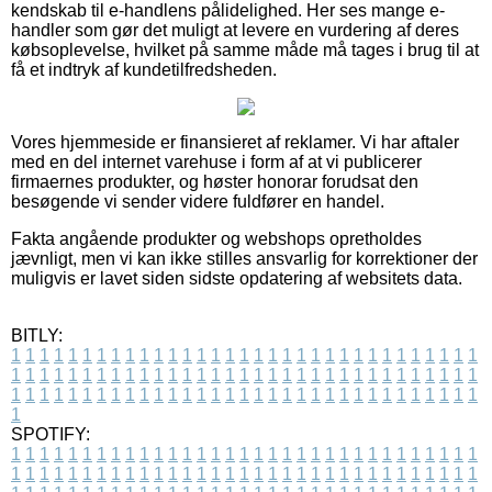
kendskab til e-handlens pålidelighed. Her ses mange e-
handler som gør det muligt at levere en vurdering af deres
købsoplevelse, hvilket på samme måde må tages i brug til at
få et indtryk af kundetilfredsheden.
Vores hjemmeside er finansieret af reklamer. Vi har aftaler
med en del internet varehuse i form af at vi publicerer
firmaernes produkter, og høster honorar forudsat den
besøgende vi sender videre fuldfører en handel.
Fakta angående produkter og webshops opretholdes
jævnligt, men vi kan ikke stilles ansvarlig for korrektioner der
muligvis er lavet siden sidste opdatering af websitets data.
BITLY:
1
1
1
1
1
1
1
1
1
1
1
1
1
1
1
1
1
1
1
1
1
1
1
1
1
1
1
1
1
1
1
1
1
1
1
1
1
1
1
1
1
1
1
1
1
1
1
1
1
1
1
1
1
1
1
1
1
1
1
1
1
1
1
1
1
1
1
1
1
1
1
1
1
1
1
1
1
1
1
1
1
1
1
1
1
1
1
1
1
1
1
1
1
1
1
1
1
1
1
1
SPOTIFY:
1
1
1
1
1
1
1
1
1
1
1
1
1
1
1
1
1
1
1
1
1
1
1
1
1
1
1
1
1
1
1
1
1
1
1
1
1
1
1
1
1
1
1
1
1
1
1
1
1
1
1
1
1
1
1
1
1
1
1
1
1
1
1
1
1
1