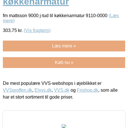
køkkenarmatur
fm mattsson 9000 j-tud til køkkenarmatur 9110-0000
(Læs
mere)
303.75
kr.
(Vis fragtpris)
Læs mere »
Køb nu »
De mest populære VVS-webshops i øjeblikket er
VVSproffen.dk
,
Elvvs.dk
,
VVS.dk
og
Frishop.dk
, som alle
har et stort sortiment til gode priser.