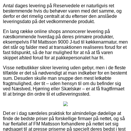
Antal dages levering på Reservedele er naturligvis ret
bestemmende hvis du behøver varen med det samme, og
derfor er det rimelig centralt at du efterser den anslåede
leveringsdato på det vedkommende produkt.
En lang række online shops annoncerer levering på
næstkommende hverdag på deres primære produkter,
eksempelvis FM Mattsson 9000 J-tud til køkkenarmatur, men
det står og falder med at transaktionen realiseres forud for et
fast tidspunkt, så de har mulighed for at nå at få varen
skippet afsted forud for at pakkepersonalet har fri.
Visse netbutikker sikrer levering uden gebyr, men i de fleste
tilfælde er det så nødvendigt at man indkøber for en bestemt
sum. Desuden skulle man snuppe den mest letkøbte
fragtmulighed, der tit – uden hensyn til om du befinder sig
ved Næstved, Hjørring eller Skælskør – er at få fragtfirmaet
til at bringe din ordre til et udleveringssted.
Det er i dag særdeles praktisk for almindelige dødelige at
finde de bedste priser på forskellige firmaer på nettet, og så
har flertallet af FM Mattsson forhandlere på nettet set sig
nødsaget til at presse priserne på specielt deres bedst i test