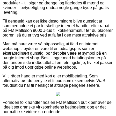
produkter – til piger og drenge, og ligeledes til mænd og
kvinder – betydeligt, og endda nogle gange byde på gratis
levering.
Til gengæld kan det ikke desto mindre blive gunstigt at
sammenholde et par forskellige internet handler efter rabat
på FM Mattsson 9000 J-tud til køkkenarmatur før du placerer
ordren, så du er tryg ved at få fat i den mest attraktive pris.
Man må bare være så påpasselig, at ifald en internet
webshop tilbyder en vare til en udsalgspris som er
ekstraordinært gunstig, bør det ofte være et symbol på en
uægte internet shop. Bestillinger med betalingskort er på
den anden side indbefattet af en retningslinje, hvilket passer
på dig imod uoprigtige online webshops.
Vi tilråder handler med kort eller mobilbetaling. Som
alternativ bør du benytte et tilbud som eksempelvis ViaBill,
forudsat du har til hensigt at afdrage pengene senere.
Forinden folk handler hos en FM Mattsson butik behøver de
ideelt set granske virksomhedens betingelser, dog er det
normalt ikke videre spændende.