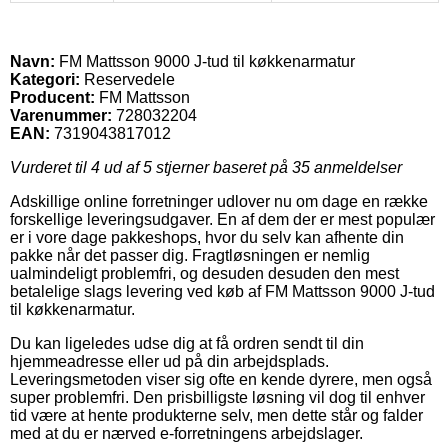
Navn:
FM Mattsson 9000 J-tud til køkkenarmatur
Kategori:
Reservedele
Producent:
FM Mattsson
Varenummer:
728032204
EAN:
7319043817012
Vurderet til
4
ud af 5 stjerner baseret på
35
anmeldelser
Adskillige online forretninger udlover nu om dage en række
forskellige leveringsudgaver. En af dem der er mest populær
er i vore dage pakkeshops, hvor du selv kan afhente din
pakke når det passer dig. Fragtløsningen er nemlig
ualmindeligt problemfri, og desuden desuden den mest
betalelige slags levering ved køb af FM Mattsson 9000 J-tud
til køkkenarmatur.
Du kan ligeledes udse dig at få ordren sendt til din
hjemmeadresse eller ud på din arbejdsplads.
Leveringsmetoden viser sig ofte en kende dyrere, men også
super problemfri. Den prisbilligste løsning vil dog til enhver
tid være at hente produkterne selv, men dette står og falder
med at du er nærved e-forretningens arbejdslager.