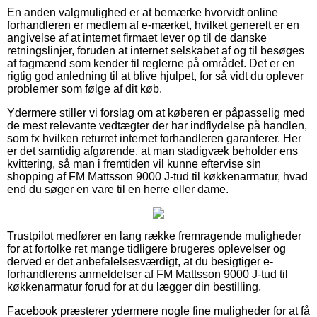
En anden valgmulighed er at bemærke hvorvidt online
forhandleren er medlem af e-mærket, hvilket generelt er en
angivelse af at internet firmaet lever op til de danske
retningslinjer, foruden at internet selskabet af og til besøges
af fagmænd som kender til reglerne på området. Det er en
rigtig god anledning til at blive hjulpet, for så vidt du oplever
problemer som følge af dit køb.
Ydermere stiller vi forslag om at køberen er påpasselig med
de mest relevante vedtægter der har indflydelse på handlen,
som fx hvilken returret internet forhandleren garanterer. Her
er det samtidig afgørende, at man stadigvæk beholder ens
kvittering, så man i fremtiden vil kunne eftervise sin
shopping af FM Mattsson 9000 J-tud til køkkenarmatur, hvad
end du søger en vare til en herre eller dame.
Trustpilot medfører en lang række fremragende muligheder
for at fortolke ret mange tidligere brugeres oplevelser og
derved er det anbefalelsesværdigt, at du besigtiger e-
forhandlerens anmeldelser af FM Mattsson 9000 J-tud til
køkkenarmatur forud for at du lægger din bestilling.
Facebook præsterer ydermere nogle fine muligheder for at få