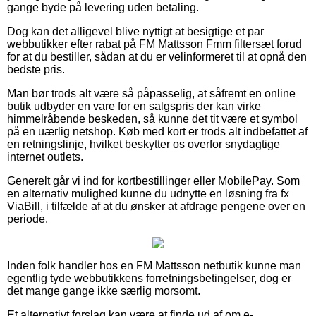
gange byde på levering uden betaling.
Dog kan det alligevel blive nyttigt at besigtige et par
webbutikker efter rabat på FM Mattsson Fmm filtersæt forud
for at du bestiller, sådan at du er velinformeret til at opnå den
bedste pris.
Man bør trods alt være så påpasselig, at såfremt en online
butik udbyder en vare for en salgspris der kan virke
himmelråbende beskeden, så kunne det tit være et symbol
på en uærlig netshop. Køb med kort er trods alt indbefattet af
en retningslinje, hvilket beskytter os overfor snydagtige
internet outlets.
Generelt går vi ind for kortbestillinger eller MobilePay. Som
en alternativ mulighed kunne du udnytte en løsning fra fx
ViaBill, i tilfælde af at du ønsker at afdrage pengene over en
periode.
Inden folk handler hos en FM Mattsson netbutik kunne man
egentlig tyde webbutikkens forretningsbetingelser, dog er
det mange gange ikke særlig morsomt.
Et alternativt forslag kan være at finde ud af om e-