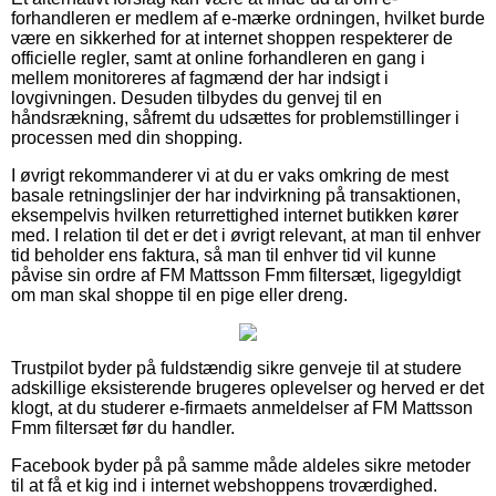
forhandleren er medlem af e-mærke ordningen, hvilket burde
være en sikkerhed for at internet shoppen respekterer de
officielle regler, samt at online forhandleren en gang i
mellem monitoreres af fagmænd der har indsigt i
lovgivningen. Desuden tilbydes du genvej til en
håndsrækning, såfremt du udsættes for problemstillinger i
processen med din shopping.
I øvrigt rekommanderer vi at du er vaks omkring de mest
basale retningslinjer der har indvirkning på transaktionen,
eksempelvis hvilken returrettighed internet butikken kører
med. I relation til det er det i øvrigt relevant, at man til enhver
tid beholder ens faktura, så man til enhver tid vil kunne
påvise sin ordre af FM Mattsson Fmm filtersæt, ligegyldigt
om man skal shoppe til en pige eller dreng.
Trustpilot byder på fuldstændig sikre genveje til at studere
adskillige eksisterende brugeres oplevelser og herved er det
klogt, at du studerer e-firmaets anmeldelser af FM Mattsson
Fmm filtersæt før du handler.
Facebook byder på på samme måde aldeles sikre metoder
til at få et kig ind i internet webshoppens troværdighed.