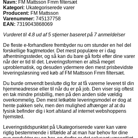
Navn:
FM Mattsson Fmm filtersæt
Kategori:
Ukategoriserede varer
Producent:
FM Mattsson
Varenummer:
745137758
EAN:
7319043868069
Vurderet til
4.8
ud af 5 stjerner baseret på
7
anmeldelser
De fleste e-forhandlere frembyder nu om stunder en hel del
forskellige fragtmetoder. Det mest populære er i dag
afhentningssteder, og så kan du bare gå forbi efter dine varer
når der er tid til det. Leveringsformen er altså meget
uproblematisk, og desuden ydermere den mest prisbevidste
leveringsløsning ved køb af FM Mattsson Fmm filtersæt.
Du burde omvendt beslutte dig for at få varerne leveret til din
hjemmeadresse eller til når du er på job. Den viser sig oftest
en tak mindre prisbillig, men på den anden side vældig
overkommelig. Den mest letkøbte leveringsmodel er dog at
hente pakken selv, men den mulighed afhænger af at du
fysisk befinder dig i kort afstand af internet webshoppens
hjemsted.
Leveringstidspunktet på Ukategoriserede varer kan være
rigtig bestemmende i tilfælde af at man har behov for dine