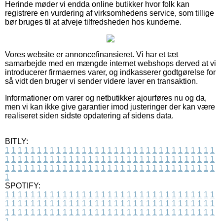
Herinde møder vi endda online butikker hvor folk kan
registrere en vurdering af virksomhedens service, som tillige
bør bruges til at afveje tilfredsheden hos kunderne.
Vores website er annoncefinansieret. Vi har et tæt
samarbejde med en mængde internet webshops derved at vi
introducerer firmaernes varer, og indkasserer godtgørelse for
så vidt den bruger vi sender videre laver en transaktion.
Informationer om varer og netbutikker ajourføres nu og da,
men vi kan ikke give garantier imod justeringer der kan være
realiseret siden sidste opdatering af sidens data.
BITLY:
1
1
1
1
1
1
1
1
1
1
1
1
1
1
1
1
1
1
1
1
1
1
1
1
1
1
1
1
1
1
1
1
1
1
1
1
1
1
1
1
1
1
1
1
1
1
1
1
1
1
1
1
1
1
1
1
1
1
1
1
1
1
1
1
1
1
1
1
1
1
1
1
1
1
1
1
1
1
1
1
1
1
1
1
1
1
1
1
1
1
1
1
1
1
1
1
1
1
1
1
SPOTIFY:
1
1
1
1
1
1
1
1
1
1
1
1
1
1
1
1
1
1
1
1
1
1
1
1
1
1
1
1
1
1
1
1
1
1
1
1
1
1
1
1
1
1
1
1
1
1
1
1
1
1
1
1
1
1
1
1
1
1
1
1
1
1
1
1
1
1
1
1
1
1
1
1
1
1
1
1
1
1
1
1
1
1
1
1
1
1
1
1
1
1
1
1
1
1
1
1
1
1
1