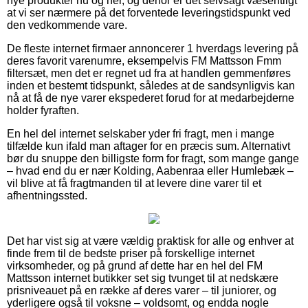
nye produkter nu og her, og derfor er det selvsagt væsentligt
at vi ser nærmere på det forventede leveringstidspunkt ved
den vedkommende vare.
De fleste internet firmaer annoncerer 1 hverdags levering på
deres favorit varenumre, eksempelvis FM Mattsson Fmm
filtersæt, men det er regnet ud fra at handlen gemmenføres
inden et bestemt tidspunkt, således at de sandsynligvis kan
nå at få de nye varer ekspederet forud for at medarbejderne
holder fyraften.
En hel del internet selskaber yder fri fragt, men i mange
tilfælde kun ifald man aftager for en præcis sum. Alternativt
bør du snuppe den billigste form for fragt, som mange gange
– hvad end du er nær Kolding, Aabenraa eller Humlebæk –
vil blive at få fragtmanden til at levere dine varer til et
afhentningssted.
Det har vist sig at være vældig praktisk for alle og enhver at
finde frem til de bedste priser på forskellige internet
virksomheder, og på grund af dette har en hel del FM
Mattsson internet butikker set sig tvunget til at nedskære
prisniveauet på en række af deres varer – til juniorer, og
yderligere også til voksne – voldsomt, og endda nogle