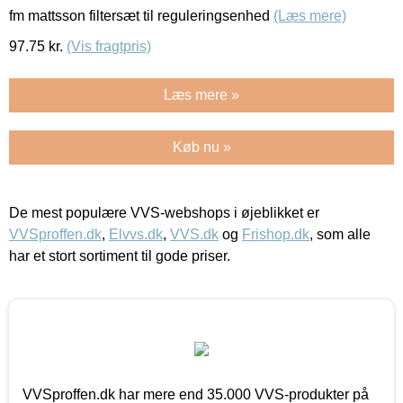
fm mattsson filtersæt til reguleringsenhed
(Læs mere)
97.75
kr.
(Vis fragtpris)
Læs mere »
Køb nu »
De mest populære VVS-webshops i øjeblikket er
VVSproffen.dk
,
Elvvs.dk
,
VVS.dk
og
Frishop.dk
, som alle
har et stort sortiment til gode priser.
VVSproffen.dk har mere end 35.000 VVS-produkter på