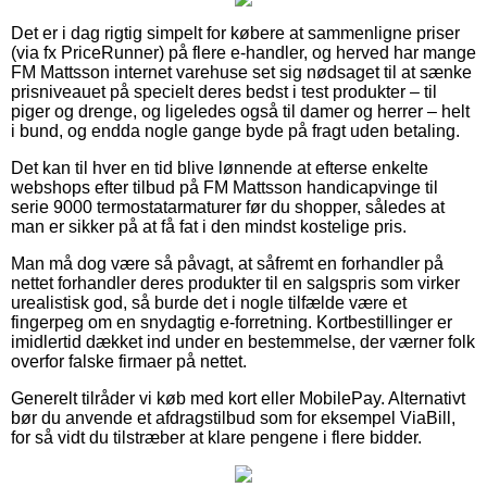
Det er i dag rigtig simpelt for købere at sammenligne priser
(via fx PriceRunner) på flere e-handler, og herved har mange
FM Mattsson internet varehuse set sig nødsaget til at sænke
prisniveauet på specielt deres bedst i test produkter – til
piger og drenge, og ligeledes også til damer og herrer – helt
i bund, og endda nogle gange byde på fragt uden betaling.
Det kan til hver en tid blive lønnende at efterse enkelte
webshops efter tilbud på FM Mattsson handicapvinge til
serie 9000 termostatarmaturer før du shopper, således at
man er sikker på at få fat i den mindst kostelige pris.
Man må dog være så påvagt, at såfremt en forhandler på
nettet forhandler deres produkter til en salgspris som virker
urealistisk god, så burde det i nogle tilfælde være et
fingerpeg om en snydagtig e-forretning. Kortbestillinger er
imidlertid dækket ind under en bestemmelse, der værner folk
overfor falske firmaer på nettet.
Generelt tilråder vi køb med kort eller MobilePay. Alternativt
bør du anvende et afdragstilbud som for eksempel ViaBill,
for så vidt du tilstræber at klare pengene i flere bidder.