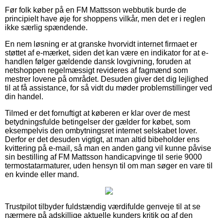
Før folk køber på en FM Mattsson webbutik burde de
principielt have øje for shoppens vilkår, men det er i reglen
ikke særlig spændende.
En nem løsning er at granske hvorvidt internet firmaet er
støttet af e-mærket, siden det kan være en indikator for at e-
handlen følger gældende dansk lovgivning, foruden at
netshoppen regelmæssigt revideres af fagmænd som
mestrer lovene på området. Desuden giver det dig lejlighed
til at få assistance, for så vidt du møder problemstillinger ved
din handel.
Tilmed er det fornuftigt at køberen er klar over de mest
betydningsfulde betingelser der gælder for købet, som
eksempelvis den ombytningsret internet selskabet lover.
Derfor er det desuden vigtigt, at man altid bibeholder ens
kvittering på e-mail, så man en anden gang vil kunne påvise
sin bestilling af FM Mattsson handicapvinge til serie 9000
termostatarmaturer, uden hensyn til om man søger en vare til
en kvinde eller mand.
Trustpilot tilbyder fuldstændig værdifulde genveje til at se
nærmere på adskillige aktuelle kunders kritik og af den