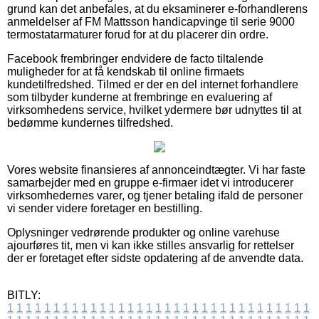
grund kan det anbefales, at du eksaminerer e-forhandlerens
anmeldelser af FM Mattsson handicapvinge til serie 9000
termostatarmaturer forud for at du placerer din ordre.
Facebook frembringer endvidere de facto tiltalende
muligheder for at få kendskab til online firmaets
kundetilfredshed. Tilmed er der en del internet forhandlere
som tilbyder kunderne at frembringe en evaluering af
virksomhedens service, hvilket ydermere bør udnyttes til at
bedømme kundernes tilfredshed.
Vores website finansieres af annonceindtægter. Vi har faste
samarbejder med en gruppe e-firmaer idet vi introducerer
virksomhedernes varer, og tjener betaling ifald de personer
vi sender videre foretager en bestilling.
Oplysninger vedrørende produkter og online varehuse
ajourføres tit, men vi kan ikke stilles ansvarlig for rettelser
der er foretaget efter sidste opdatering af de anvendte data.
BITLY:
1
1
1
1
1
1
1
1
1
1
1
1
1
1
1
1
1
1
1
1
1
1
1
1
1
1
1
1
1
1
1
1
1