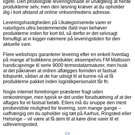
ligetil. Den prisbilligste leveringsmåde er unægtelig at hente
produkterne selv, men den løsning kræver at du opholder
dig i kort afstand af online virksomhedens adresse.
Leveringshastigheden på Ukategoriserede varer er
naturligvis ultra bestemmende ifald man behøver
produkterne inden for kort tid, så derfor er det selvsagt
fornuftigt at vi kigger nærmere på leveringstiden for den
aktuelle vare.
Flere webshops garanterer levering efter en enkelt hverdag
på mange af butikkens produkter, eksempelvis FM Mattsson
handicapvinge til serie 9000 termostatarmaturer, men husk
at det påkræver at ordren aflægges forinden et fastsat
tidspunkt, sådan at de har udsigt til at kunne nå at få
produkterne pakket inden logistikpersonalet får fri.
Nogle internet forretninger præsterer fragt uden
omkostninger, men typisk er det under forudsætning af at der
aftages for et fastsat beløb. Ellers må du snuppe den mest
prisbevidste mulighed for levering, som mange gange –
uafhængig om du opholder sig tæt på Aarhus, Ringsted eller
Helsinge – vil være at få dem til at køre dine varer til et
udleveringssted.