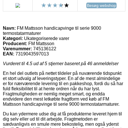
Besøg webshop
Navn:
FM Mattsson handicapvinge til serie 9000
termostatarmaturer
Kategori:
Ukategoriserede varer
Producent:
FM Mattsson
Varenummer:
745136122
EAN:
7319043597013
Vurderet til
4.5
ud af 5 stjerner baseret på
46
anmeldelser
En hel del outlets på nettet tildeler på nuværende tidspunkt
et stort udvalg af leveringstyper. En af de mest almindelige
er for nærværende levering til en pakkeshop, fordi du så har
fuld fleksibilitet til at hente ordren når du har lyst.
Fragtmuligheden er nemlig meget smart, og endda
endvidere den mest letkøbte fragtform ved køb af FM
Mattsson handicapvinge til serie 9000 termostatarmaturer.
Du kan ydermere udse dig at få produkterne leveret hjem til
dig selv eller ud til dit arbejde. Fragtmetoden er
sædvanligvis en smule mere bekostelig, men også yderst