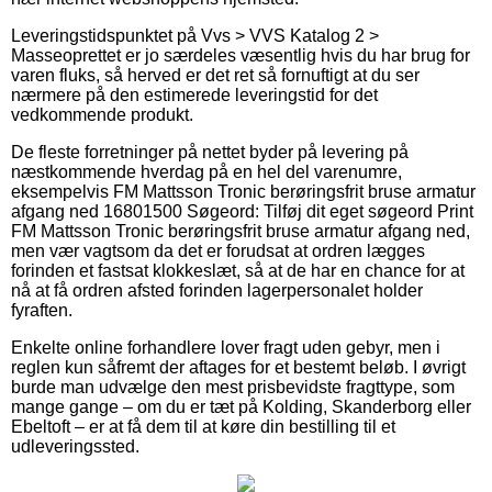
Leveringstidspunktet på Vvs > VVS Katalog 2 >
Masseoprettet er jo særdeles væsentlig hvis du har brug for
varen fluks, så herved er det ret så fornuftigt at du ser
nærmere på den estimerede leveringstid for det
vedkommende produkt.
De fleste forretninger på nettet byder på levering på
næstkommende hverdag på en hel del varenumre,
eksempelvis FM Mattsson Tronic berøringsfrit bruse armatur
afgang ned 16801500 Søgeord: Tilføj dit eget søgeord Print
FM Mattsson Tronic berøringsfrit bruse armatur afgang ned,
men vær vagtsom da det er forudsat at ordren lægges
forinden et fastsat klokkeslæt, så at de har en chance for at
nå at få ordren afsted forinden lagerpersonalet holder
fyraften.
Enkelte online forhandlere lover fragt uden gebyr, men i
reglen kun såfremt der aftages for et bestemt beløb. I øvrigt
burde man udvælge den mest prisbevidste fragttype, som
mange gange – om du er tæt på Kolding, Skanderborg eller
Ebeltoft – er at få dem til at køre din bestilling til et
udleveringssted.