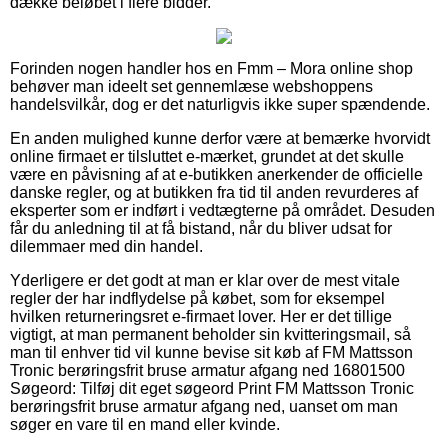
dække beløbet i flere bidder.
Forinden nogen handler hos en Fmm – Mora online shop
behøver man ideelt set gennemlæse webshoppens
handelsvilkår, dog er det naturligvis ikke super spændende.
En anden mulighed kunne derfor være at bemærke hvorvidt
online firmaet er tilsluttet e-mærket, grundet at det skulle
være en påvisning af at e-butikken anerkender de officielle
danske regler, og at butikken fra tid til anden revurderes af
eksperter som er indført i vedtægterne på området. Desuden
får du anledning til at få bistand, når du bliver udsat for
dilemmaer med din handel.
Yderligere er det godt at man er klar over de mest vitale
regler der har indflydelse på købet, som for eksempel
hvilken returneringsret e-firmaet lover. Her er det tillige
vigtigt, at man permanent beholder sin kvitteringsmail, så
man til enhver tid vil kunne bevise sit køb af FM Mattsson
Tronic berøringsfrit bruse armatur afgang ned 16801500
Søgeord: Tilføj dit eget søgeord Print FM Mattsson Tronic
berøringsfrit bruse armatur afgang ned, uanset om man
søger en vare til en mand eller kvinde.