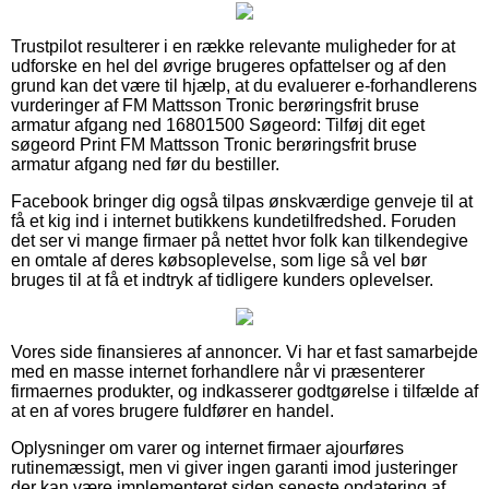
Trustpilot resulterer i en række relevante muligheder for at
udforske en hel del øvrige brugeres opfattelser og af den
grund kan det være til hjælp, at du evaluerer e-forhandlerens
vurderinger af FM Mattsson Tronic berøringsfrit bruse
armatur afgang ned 16801500 Søgeord: Tilføj dit eget
søgeord Print FM Mattsson Tronic berøringsfrit bruse
armatur afgang ned før du bestiller.
Facebook bringer dig også tilpas ønskværdige genveje til at
få et kig ind i internet butikkens kundetilfredshed. Foruden
det ser vi mange firmaer på nettet hvor folk kan tilkendegive
en omtale af deres købsoplevelse, som lige så vel bør
bruges til at få et indtryk af tidligere kunders oplevelser.
Vores side finansieres af annoncer. Vi har et fast samarbejde
med en masse internet forhandlere når vi præsenterer
firmaernes produkter, og indkasserer godtgørelse i tilfælde af
at en af vores brugere fuldfører en handel.
Oplysninger om varer og internet firmaer ajourføres
rutinemæssigt, men vi giver ingen garanti imod justeringer
der kan være implementeret siden seneste opdatering af