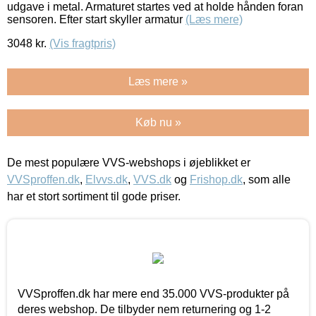
udgave i metal. Armaturet startes ved at holde hånden foran
sensoren. Efter start skyller armatur
(Læs mere)
3048
kr.
(Vis fragtpris)
Læs mere »
Køb nu »
De mest populære VVS-webshops i øjeblikket er
VVSproffen.dk
,
Elvvs.dk
,
VVS.dk
og
Frishop.dk
, som alle
har et stort sortiment til gode priser.
VVSproffen.dk har mere end 35.000 VVS-produkter på
deres webshop. De tilbyder nem returnering og 1-2