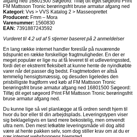
afgang ned 16801500 Søgeord: Tilføj dit eget søgeord Print
FM Mattsson Tronic berøringsfrit bruse armatur afgang ned
Kategori:
Vvs > VVS Katalog 2 > Masseoprettet
Producent:
Fmm – Mora
Varenummer:
1560830
EAN:
7391887243592
Vurderet til
4.2
ud af 5 stjerner baseret på
2
anmeldelser
En lang række internet handler foreslår på nuværende
tidspunkt en række forskellige fragtmuligheder. En der er
meget populær er lige nu at få leveret til et udleveringssted,
fordi det er ekstremt fleksibelt at kunne hente de nyindkøbte
varer når det passer dig bedst. Fragtmetoden er altså
temmelig hensigtsmæssig, og desuden ligeledes den
prisbilligste fragtform ved køb af FM Mattsson Tronic
berøringsfrit bruse armatur afgang ned 16801500 Søgeord:
Tilføj dit eget søgeord Print FM Mattsson Tronic berøringsfrit
bruse armatur afgang ned.
Du kunne lige så vel planlægge at få ordren sendt hjem til
hvor du bor eller til din arbejdsplads. Leveringstypen viser
sig beklageligvis en tand mere bekostelig, men omvendt
ultra nem. Den mest letkøbte leveringsmåde vil dog altid
være at hente pakken selv, som dog stiller krav om at du er
nær internet webshoppens hjemsted.