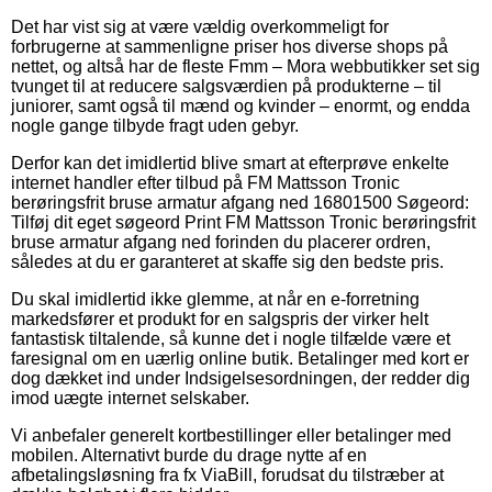
Det har vist sig at være vældig overkommeligt for
forbrugerne at sammenligne priser hos diverse shops på
nettet, og altså har de fleste Fmm – Mora webbutikker set sig
tvunget til at reducere salgsværdien på produkterne – til
juniorer, samt også til mænd og kvinder – enormt, og endda
nogle gange tilbyde fragt uden gebyr.
Derfor kan det imidlertid blive smart at efterprøve enkelte
internet handler efter tilbud på FM Mattsson Tronic
berøringsfrit bruse armatur afgang ned 16801500 Søgeord:
Tilføj dit eget søgeord Print FM Mattsson Tronic berøringsfrit
bruse armatur afgang ned forinden du placerer ordren,
således at du er garanteret at skaffe sig den bedste pris.
Du skal imidlertid ikke glemme, at når en e-forretning
markedsfører et produkt for en salgspris der virker helt
fantastisk tiltalende, så kunne det i nogle tilfælde være et
faresignal om en uærlig online butik. Betalinger med kort er
dog dækket ind under Indsigelsesordningen, der redder dig
imod uægte internet selskaber.
Vi anbefaler generelt kortbestillinger eller betalinger med
mobilen. Alternativt burde du drage nytte af en
afbetalingsløsning fra fx ViaBill, forudsat du tilstræber at