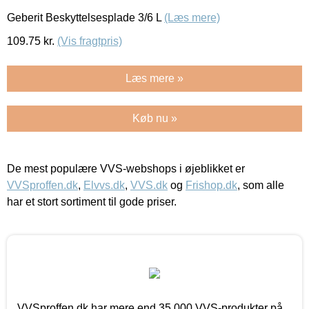
Geberit Beskyttelsesplade 3/6 L
(Læs mere)
109.75
kr.
(Vis fragtpris)
Læs mere »
Køb nu »
De mest populære VVS-webshops i øjeblikket er
VVSproffen.dk
,
Elvvs.dk
,
VVS.dk
og
Frishop.dk
, som alle
har et stort sortiment til gode priser.
VVSproffen.dk har mere end 35.000 VVS-produkter på