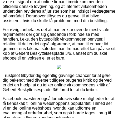
være et signal om at online firmaet imødekommer den
officielle danske lovgivning, og at internet virksomheden
undertiden revideres af jurister som har indsigt i vedtægterne
på området. Derudover tilbydes du genvej til at blive
assisteret, hvis du skulle få problemer med din bestilling.
For øvrigt anbefales det at man er klar over de mest vitale
reglementer der gør sig gældende i forbindelse med
handlen, f.eks. den byttepolitik virksomheden benytter. I
relation til det er det også afgørende, at man til enhver tid
gemmer ens faktura, således man fremadrettet kan påvise sit
køb af Geberit Beskyttelsesplade 3/6, uanset om du skal
shoppe til en voksen eller et barn.
Trustpilot tilbyder dig egentlig gavnlige chancer for at gøre
dig bekendt med diverse tidligere brugeres kritik og derved
er det en hjælp, at du tolker online virksomhedens kritik af
Geberit Beskyttelsesplade 3/6 forud for at du køber.
Facebook præsterer også forholdsvis sikre muligheder for at
få kendskab til online webshoppens popularitet. Tilmed ser
vi en del online webshops hvor du kan udforme en
evaluering af ordreforløbet, som også burde tages i brug til
at vurdere tidligere kunders oplevelser.