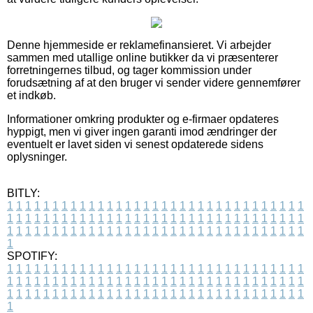
Denne hjemmeside er reklamefinansieret. Vi arbejder
sammen med utallige online butikker da vi præsenterer
forretningernes tilbud, og tager kommission under
forudsætning af at den bruger vi sender videre gennemfører
et indkøb.
Informationer omkring produkter og e-firmaer opdateres
hyppigt, men vi giver ingen garanti imod ændringer der
eventuelt er lavet siden vi senest opdaterede sidens
oplysninger.
BITLY:
1
1
1
1
1
1
1
1
1
1
1
1
1
1
1
1
1
1
1
1
1
1
1
1
1
1
1
1
1
1
1
1
1
1
1
1
1
1
1
1
1
1
1
1
1
1
1
1
1
1
1
1
1
1
1
1
1
1
1
1
1
1
1
1
1
1
1
1
1
1
1
1
1
1
1
1
1
1
1
1
1
1
1
1
1
1
1
1
1
1
1
1
1
1
1
1
1
1
1
1
SPOTIFY:
1
1
1
1
1
1
1
1
1
1
1
1
1
1
1
1
1
1
1
1
1
1
1
1
1
1
1
1
1
1
1
1
1
1
1
1
1
1
1
1
1
1
1
1
1
1
1
1
1
1
1
1
1
1
1
1
1
1
1
1
1
1
1
1
1
1
1
1
1
1
1
1
1
1
1
1
1
1
1
1
1
1
1
1
1
1
1
1
1
1
1
1
1
1
1
1
1
1
1
1