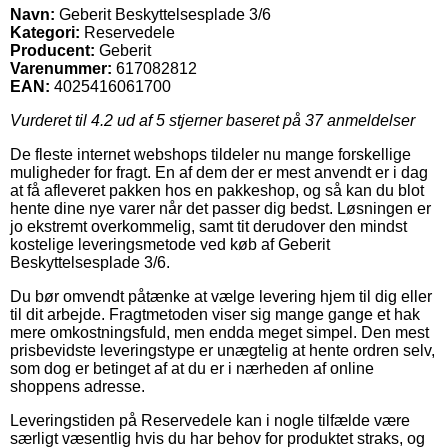
Navn:
Geberit Beskyttelsesplade 3/6
Kategori:
Reservedele
Producent:
Geberit
Varenummer:
617082812
EAN:
4025416061700
Vurderet til
4.2
ud af 5 stjerner baseret på
37
anmeldelser
De fleste internet webshops tildeler nu mange forskellige
muligheder for fragt. En af dem der er mest anvendt er i dag
at få afleveret pakken hos en pakkeshop, og så kan du blot
hente dine nye varer når det passer dig bedst. Løsningen er
jo ekstremt overkommelig, samt tit derudover den mindst
kostelige leveringsmetode ved køb af Geberit
Beskyttelsesplade 3/6.
Du bør omvendt påtænke at vælge levering hjem til dig eller
til dit arbejde. Fragtmetoden viser sig mange gange et hak
mere omkostningsfuld, men endda meget simpel. Den mest
prisbevidste leveringstype er unægtelig at hente ordren selv,
som dog er betinget af at du er i nærheden af online
shoppens adresse.
Leveringstiden på Reservedele kan i nogle tilfælde være
særligt væsentlig hvis du har behov for produktet straks, og