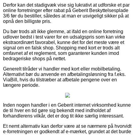
Derfor kan det stadigvæk vise sig lukrativt at udforske et par
online forretninger efter rabat på Geberit Beskyttelsesplade
3/6 før du bestiller, således at man er usvigeligt sikker på at
opnå den billigste pris.
Du bør trods alt ikke glemme, at ifald en online forretning
udlover bedst i test varer for en udsalgspris som kan virke
ekstraordinært favorabel, kunne det for det meste være et
signal om en falsk shop. Shopping med kort er trods alt
omfavnet af et reglement, som garanterer kunden imod
bedrageriske shops på nettet.
Generelt tilråder vi handler med kort eller mobilbetaling.
Alternativt bør du anvende en afbetalingsløsning fra f.eks.
ViaBill, hvis du tilstræber at afbetale pengene over en
længere periode.
Inden nogen handler i en Geberit internet virksomhed kunne
de til hver en tid gøre sig bekendt med indholdet af
forhandlerens vilkår, det er dog tit ikke særlig interessant.
Et nemt alternativ kan derfor være at se nærmere på hvorvidt
e-forretningen er godkendt af e-mærket, grundet at det burde