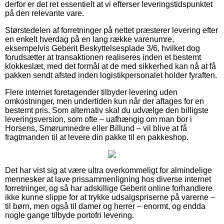
derfor er det ret essentielt at vi efterser leveringstidspunktet
på den relevante vare.
Størstedelen af forretninger på nettet præsterer levering efter
en enkelt hverdag på en lang række varenumre,
eksempelvis Geberit Beskyttelsesplade 3/6, hvilket dog
forudsætter at transaktionen realiseres inden et bestemt
klokkeslæt, med det formål at de med sikkerhed kan nå at få
pakken sendt afsted inden logistikpersonalet holder fyraften.
Flere internet foretagender tilbyder levering uden
omkostninger, men undertiden kun når der aftages for en
bestemt pris. Som alternativ skal du udvælge den billigste
leveringsversion, som ofte – uafhængig om man bor i
Horsens, Smørumnedre eller Billund – vil blive at få
fragtmanden til at levere din pakke til en pakkeshop.
Det har vist sig at være ultra overkommeligt for almindelige
mennesker at lave prissammenligning hos diverse internet
forretninger, og så har adskillige Geberit online forhandlere
ikke kunne slippe for at trykke udsalgspriserne på varerne –
til børn, men også til damer og herrer – enormt, og endda
nogle gange tilbyde portofri levering.