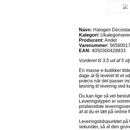
Navn:
Halogen Decostar 
Kategori:
Ukategorisere
Producent:
Andet
Varenummer:
5656001
EAN:
4050300428833
Vurderet til
3.5
ud af 5 st
En masse e-butikker tilde
dage at få leveret til et 
præcis når det passer ind
løsning til levering ved
Du kan lige så vel beslutt
Leveringstypen er somme 
prisbevidste leveringsve
af at du er tæt på online 
Leveringstidspunktet på
sekunder, så af den grund