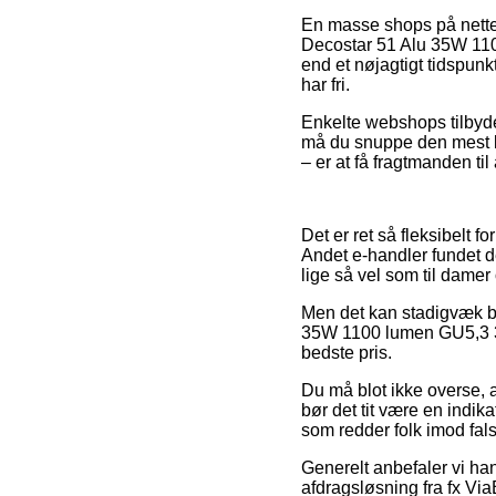
En masse shops på nettet
Decostar 51 Alu 35W 1100
end et nøjagtigt tidspunk
har fri.
Enkelte webshops tilbyder
må du snuppe den mest be
– er at få fragtmanden til
Det er ret så fleksibelt f
Andet e-handler fundet d
lige så vel som til damer
Men det kan stadigvæk bli
35W 1100 lumen GU5,3 36° 
bedste pris.
Du må blot ikke overse, 
bør det tit være en indika
som redder folk imod fal
Generelt anbefaler vi han
afdragsløsning fra fx ViaB