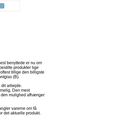
 mest benyttede er nu om
bestilte produkter lige
test tillige den billigste
ntglas (B).
 dit arbejde.
ommelig. Den mest
men den mulighed afhænger
angler varerne om få
r det aktuelle produkt.