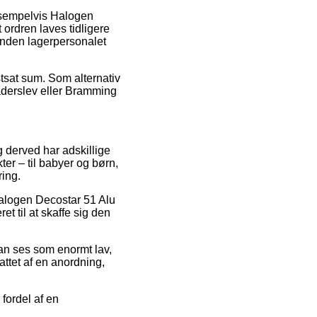
eksempelvis Halogen
ordren laves tidligere
 inden lagerpersonalet
stsat sum. Som alternativ
aderslev eller Bramming
og derved har adskillige
er – til babyer og børn,
ring.
 Halogen Decostar 51 Alu
t til at skaffe sig den
kan ses som enormt lav,
fattet af en anordning,
fordel af en