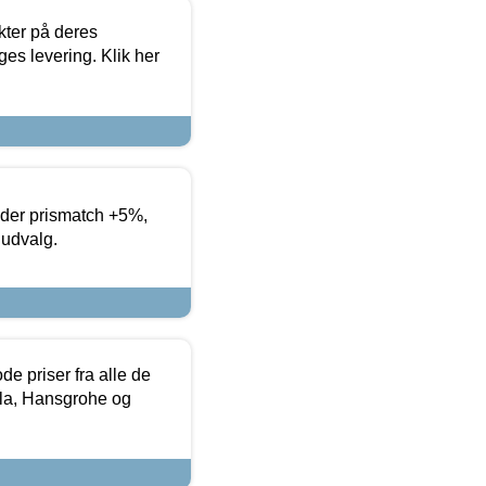
ter på deres
es levering. Klik her
yder prismatch +5%,
 udvalg.
de priser fra alle de
la, Hansgrohe og