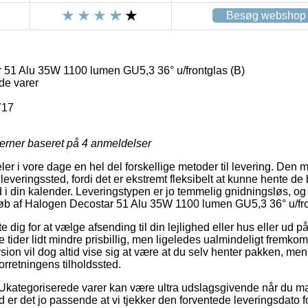
Besøg webshop
51 Alu 35W 1100 lumen GU5,3 36° u/frontglas (B)
de varer
717
jerner baseret på
4
anmeldelser
ler i vore dage en hel del forskellige metoder til levering. Den
udleveringssted, fordi det er ekstremt fleksibelt at kunne hente de 
 i din kalender. Leveringstypen er jo temmelig gnidningsløs, og of
 køb af Halogen Decostar 51 Alu 35W 1100 lumen GU5,3 36° u/fro
e dig for at vælge afsending til din lejlighed eller hus eller ud på
tider lidt mindre prisbillig, men ligeledes ualmindeligt fremk
rsion vil dog altid vise sig at være at du selv henter pakken, 
forretningens tilholdssted.
 Ukategoriserede varer kan være ultra udslagsgivende når du m
 er det jo passende at vi tjekker den forventede leveringsdato fo