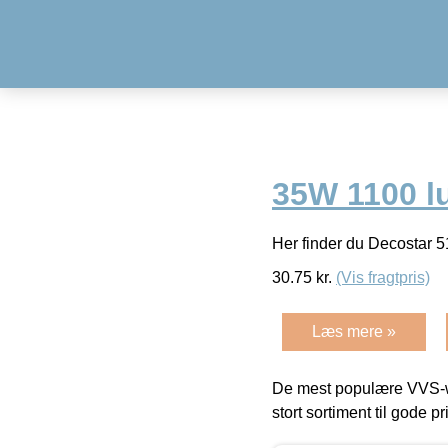
35W 1100 lu
Her finder du Decostar 51
30.75
kr.
(Vis fragtpris)
Læs mere »
De mest populære VVS-w
stort sortiment til gode pr