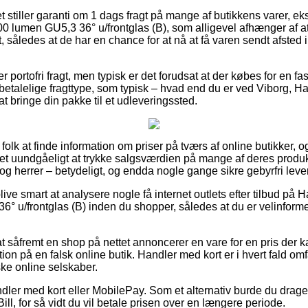
 stiller garanti om 1 dags fragt på mange af butikkens varer, 
 lumen GU5,3 36° u/frontglas (B), som alligevel afhænger af at 
t, således at de har en chance for at nå at få varen sendt afsted
 portofri fragt, men typisk er det forudsat at der købes for en fa
talelige fragttype, som typisk – hvad end du er ved Viborg, H
 at bringe din pakke til et udleveringssted.
or folk at finde information om priser på tværs af online butikker, 
et uundgåeligt at trykke salgsværdien på mange af deres produkt
 og herrer – betydeligt, og endda nogle gange sikre gebyrfri leve
ve smart at analysere nogle få internet outlets efter tilbud på
u/frontglas (B) inden du shopper, således at du er velinformere
at såfremt en shop på nettet annoncerer en vare for en pris der 
tion på en falsk online butik. Handler med kort er i hvert fald om
ske online selskaber.
dler med kort eller MobilePay. Som et alternativ burde du drage 
ill, for så vidt du vil betale prisen over en længere periode.