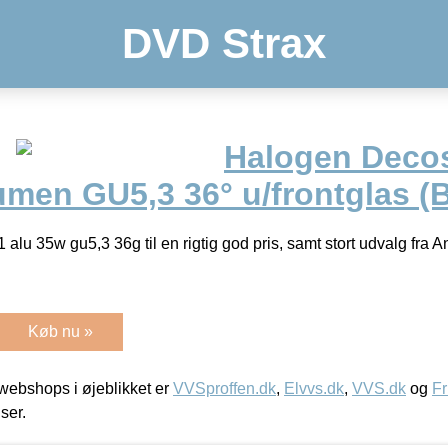
DVD Strax
Halogen Decos
men GU5,3 36° u/frontglas (B
 alu 35w gu5,3 36g til en rigtig god pris, samt stort udvalg fra A
Køb nu »
ebshops i øjeblikket er
VVSproffen.dk
,
Elvvs.dk
,
VVS.dk
og
Fr
iser.