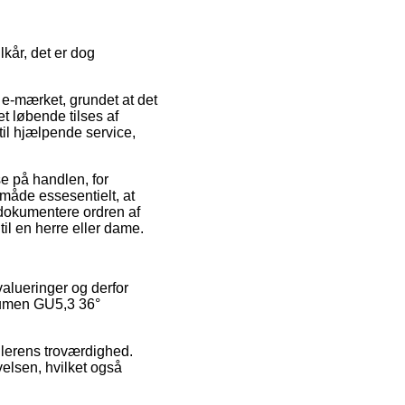
kår, det er dog
e-mærket, grundet at det
et løbende tilses af
il hjælpende service,
se på handlen, for
måde essesentielt, at
 dokumentere ordren af
l en herre eller dame.
valueringer og derfor
 lumen GU5,3 36°
dlerens troværdighed.
elsen, hvilket også