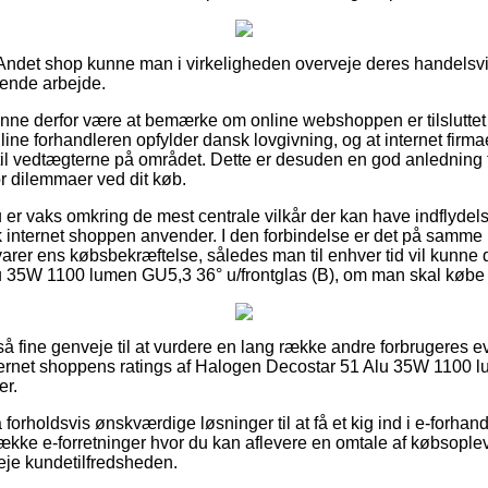
 Andet shop kunne man i virkeligheden overveje deres handelsvil
vende arbejde.
nne derfor være at bemærke om online webshoppen er tilsluttet 
nline forhandleren opfylder dansk lovgivning, og at internet firma
til vedtægterne på området. Dette er desuden en god anledning t
or dilemmaer ved dit køb.
u er vaks omkring de mest centrale vilkår der kan have indflydel
k internet shoppen anvender. I den forbindelse er det på samme 
rer ens købsbekræftelse, således man til enhver tid vil kunne
35W 1100 lumen GU5,3 36° u/frontglas (B), om man skal købe ti
t så fine genveje til at vurdere en lang række andre forbrugeres e
r internet shoppens ratings af Halogen Decostar 51 Alu 35W 1100
er.
orholdsvis ønskværdige løsninger til at få et kig ind i e-forhan
kke e-forretninger hvor du kan aflevere en omtale af købsoplev
veje kundetilfredsheden.