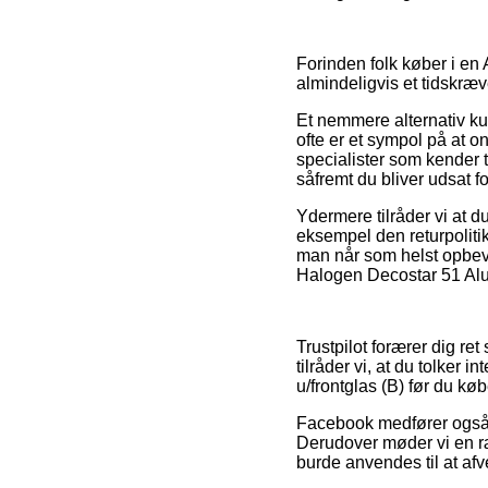
Forinden folk køber i en
almindeligvis et tidskræ
Et nemmere alternativ ku
ofte er et sympol på at o
specialister som kender 
såfremt du bliver udsat f
Ydermere tilråder vi at d
eksempel den returpoliti
man når som helst opbeva
Halogen Decostar 51 Alu 
Trustpilot forærer dig re
tilråder vi, at du tolke
u/frontglas (B) før du køb
Facebook medfører også f
Derudover møder vi en ræ
burde anvendes til at af