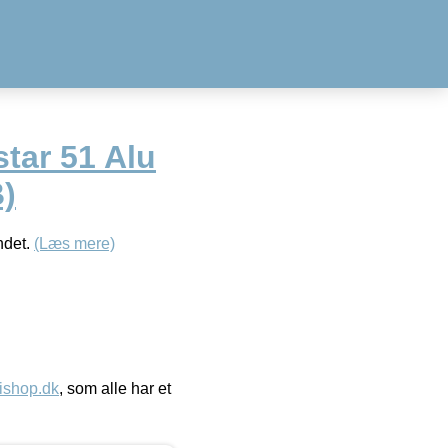
tar 51 Alu
)
ndet.
(Læs mere)
ishop.dk
, som alle har et