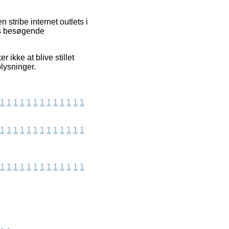
stribe internet outlets i
res besøgende
ikke at blive stillet
plysninger.
1
1
1
1
1
1
1
1
1
1
1
1
1
1
1
1
1
1
1
1
1
1
1
1
1
1
1
1
1
1
1
1
1
1
1
1
1
1
1