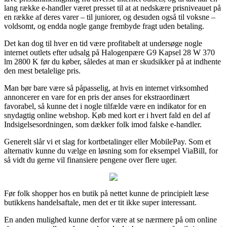
lang række e-handler været presset til at at nedskære prisniveauet på
en række af deres varer – til juniorer, og desuden også til voksne –
voldsomt, og endda nogle gange frembyde fragt uden betaling.
Det kan dog til hver en tid være profitabelt at undersøge nogle
internet outlets efter udsalg på Halogenpære G9 Kapsel 28 W 370
lm 2800 K før du køber, således at man er skudsikker på at indhente
den mest betalelige pris.
Man bør bare være så påpasselig, at hvis en internet virksomhed
annoncerer en vare for en pris der anses for ekstraordinært
favorabel, så kunne det i nogle tilfælde være en indikator for en
snydagtig online webshop. Køb med kort er i hvert fald en del af
Indsigelsesordningen, som dækker folk imod falske e-handler.
Generelt slår vi et slag for kortbetalinger eller MobilePay. Som et
alternativ kunne du vælge en løsning som for eksempel ViaBill, for
så vidt du gerne vil finansiere pengene over flere uger.
Før folk shopper hos en butik på nettet kunne de principielt læse
butikkens handelsaftale, men det er tit ikke super interessant.
En anden mulighed kunne derfor være at se nærmere på om online