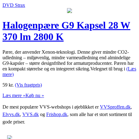
DVD Strax
Halogenpære G9 Kapsel 28 W
370 lm 2800 K
Pære, der anvender Xenon-teknologi. Denne giver mindre CO2-
udledning – miljøvenlig, mindre varmeudledning end almindelige
G9-kapsler – større designfrihed for armaturproducenter. Pæren har
en kompakt størrelse og en integreret sikring.Velegnet til brug i
(Læs
mere)
59
kr.
(Vis fragtpris)
Læs mere »
Køb nu »
De mest populære VVS-webshops i øjeblikket er
VVSproffen.dk
,
Elvvs.dk
,
VVS.dk
og
Frishop.dk
, som alle har et stort sortiment til
gode priser.