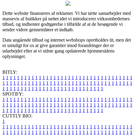
Dette website finansieres af reklamer. Vi har tætte samarbejder med
massevis af butikker på nettet idet vi introducerer virksomhedernes
tilbud, og indhenter godtgørelse i tilfælde af at de besøgende vi
sender videre gennemfører et indkøb.
Data angående tilbud og internet webshops opretholdes tit, men det
er umuligt for os at give garantier imod forandringer der er
udarbejdet efter at vi sidste gang opdaterede hjemmesidens
oplysninger.
BITLY:
1
1
1
1
1
1
1
1
1
1
1
1
1
1
1
1
1
1
1
1
1
1
1
1
1
1
1
1
1
1
1
1
1
1
1
1
1
1
1
1
1
1
1
1
1
1
1
1
1
1
1
1
1
1
1
1
1
1
1
1
1
1
1
1
1
1
1
1
1
1
1
1
1
1
1
1
1
1
1
1
1
1
1
1
1
1
1
1
1
1
1
1
1
1
1
1
1
1
1
1
SPOTIFY:
1
1
1
1
1
1
1
1
1
1
1
1
1
1
1
1
1
1
1
1
1
1
1
1
1
1
1
1
1
1
1
1
1
1
1
1
1
1
1
1
1
1
1
1
1
1
1
1
1
1
1
1
1
1
1
1
1
1
1
1
1
1
1
1
1
1
1
1
1
1
1
1
1
1
1
1
1
1
1
1
1
1
1
1
1
1
1
1
1
1
1
1
1
1
1
1
1
1
1
1
CUTTLY BIO:
1
1
1
1
1
1
1
1
1
1
1
1
1
1
1
1
1
1
1
1
1
1
1
1
1
1
1
1
1
1
1
1
1
1
1
1
1
1
1
1
1
1
1
1
1
1
1
1
1
1
1
1
1
1
1
1
1
1
1
1
1
1
1
1
1
1
1
1
1
1
1
1
1