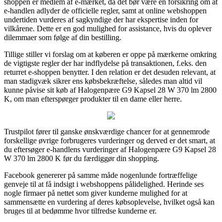
shoppen er medlem af e-mærket, da det bør være en forsikring om at
e-handlen adlyder de officielle regler, samt at online webshoppen
undertiden vurderes af sagkyndige der har ekspertise inden for
vilkårene. Dette er en god mulighed for assistance, hvis du oplever
dilemmaer som følge af din bestilling.
Tillige stiller vi forslag om at køberen er oppe på mærkerne omkring
de vigtigste regler der har indflydelse på transaktionen, f.eks. den
returret e-shoppen benytter. I den relation er det desuden relevant, at
man stadigvæk sikrer ens købsbekræftelse, således man altid vil
kunne påvise sit køb af Halogenpære G9 Kapsel 28 W 370 lm 2800
K, om man efterspørger produkter til en dame eller herre.
Trustpilot fører til ganske ønskværdige chancer for at gennemrode
forskellige øvrige forbrugeres vurderinger og derved er det smart, at
du eftersøger e-handlens vurderinger af Halogenpære G9 Kapsel 28
W 370 lm 2800 K før du færdiggør din shopping.
Facebook genererer på samme måde nogenlunde fortræffelige
genveje til at få indsigt i webshoppens pålidelighed. Herinde ses
nogle firmaer på nettet som giver kunderne mulighed for at
sammensætte en vurdering af deres købsoplevelse, hvilket også kan
bruges til at bedømme hvor tilfredse kunderne er.