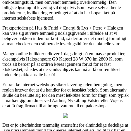
omkostningsfuld, men omvendt temmelig overkommelig. Den
billigste løsning til levering vil dog utvivlsomt være selv at hente
produkterne, hvilket dog er betinget af at du har bopæl tæt på
internet selskabets hjemsted.
Fragtperioden på Hus & Fritid > Energi & Lys > Pære > Halogen
kan vise sig at være temmelig udslagsgivende i tilfælde af at vi
behøver pakken inden for kort tid, så derfor er det rimelig fornuftigt
at man checker den estimerede leveringstid for den aktuelle vare.
Mange online butikker udlover 1 dags fragt på en masse produkter,
eksempelvis Halogenpære G9 Kapsel 28 W 370 lm 2800 K, som
trods alt beroer på at ordren køres igennem forud for et fast
klokkeslæt, således at de sandsynligvis kan nå at få ordren fikset
inden de pakkeansatte har fri.
En række internet webshops sikrer levering uden beregning, men i
reglen kræver det at du handler for et fastslået beløb. Som alternativ
skulle du beslutte sig for den mest letkøbte form for fragt, som typisk
– uafhængig om du er ved Aarhus, Nykøbing Falster eller Vojens –
er at få fragtfirmaet til at bringe varerne til en pakkeshop.
Det er jo efterhånden temmelig smertefrit for almindelige dødelige at
lave prissammenligning fra diverse internet outlets, og til tak har en