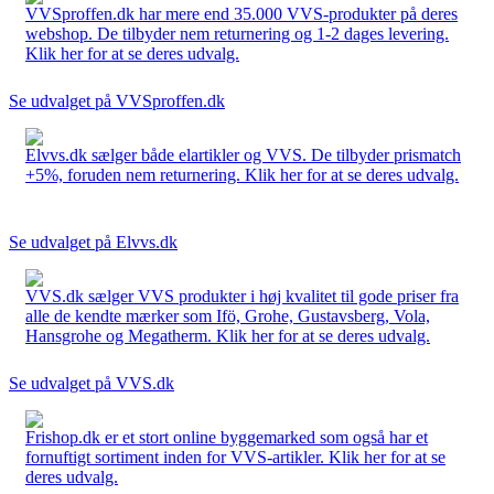
VVSproffen.dk har mere end 35.000 VVS-produkter på deres
webshop. De tilbyder nem returnering og 1-2 dages levering.
Klik her for at se deres udvalg.
Se udvalget på VVSproffen.dk
Elvvs.dk sælger både elartikler og VVS. De tilbyder prismatch
+5%, foruden nem returnering. Klik her for at se deres udvalg.
Se udvalget på Elvvs.dk
VVS.dk sælger VVS produkter i høj kvalitet til gode priser fra
alle de kendte mærker som Ifö, Grohe, Gustavsberg, Vola,
Hansgrohe og Megatherm. Klik her for at se deres udvalg.
Se udvalget på VVS.dk
Frishop.dk er et stort online byggemarked som også har et
fornuftigt sortiment inden for VVS-artikler. Klik her for at se
deres udvalg.