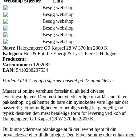
Webshop
Stjerner
Link
Besøg webshop
Besøg webshop
Besøg webshop
Besøg webshop
Besøg webshop
Besøg webshop
Navn:
Halogenpære G9 Kapsel 28 W 370 lm 2800 K
Kategori:
Hus & Fritid > Energi & Lys > Pære > Halogen
Producent:
Varenummer:
1202682
EAN:
5410288237534
Vurderet til
4.1
ud af 5 stjerner baseret på
42
anmeldelser
Masser af online varehuse foreslår til alt held diverse
leveringsudgaver. Den mest benyttede er lige nu at få sendt til en
pakkeshop, og så henter du bare din nyindkøbte vare lige når det
passer dig. Fragtmuligheden er nemlig særligt let gængelig, og
typisk desuden den mest betalelige form for levering ved køb af
Halogenpære G9 Kapsel 28 W 370 lm 2800 K.
Du kunne ydermere planlægge at få det leveret hjem til din
privatadresse eller til dit arbejde. Den bliver somme tider et hak mere