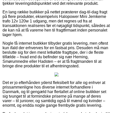
tjekker leveringstidspunktet ved det relevante produkt.
En lang række butikker på nettet præsterer dag-til-dag fragt
på flere produkter, eksempelvis Halopower Mini Jernkerne
trafo 12v 120w 1 udgang, men det regnes ud fra at
transaktionen realiseres før et nøjagtigt tidspunkt, således at
de kan nå at få varerne hen til fragtfirmaet inden personalet
tager hjem.
Nogle få internet butikker tilbyder gratis levering, men oftest
kun ifald der erhverves for en fastsat pris. Desuden må man
beslutte sig for den mest letkøbte fragttype, der i de fleste
tilfælde – hvad end du befinder sig nær Herning,
Smørumnedre eller Hadsten – er at få fragtmanden til at
bringe dine produkter til et afhentningssted.
Det er jo efterhånden yderst fleksibelt for alle og enhver at
prissammenligne hos diverse internet forhandlere i
Danmark, og til gengæld har flertallet af online butikker set
sig tvunget til at formindske priserne på mange af deres
varer – til juniorer, og samtidig også til mænd og kvinder –
enormt, og endda nogle gange frembyde gratis levering.