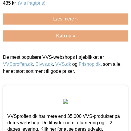
435
kr.
(Vis fragtpris)
Læs mere »
Køb nu »
De mest populære VVS-webshops i øjeblikket er
VVSproffen.dk
,
Elvvs.dk
,
VVS.dk
og
Frishop.dk
, som alle
har et stort sortiment til gode priser.
VVSproffen.dk har mere end 35.000 VVS-produkter på
deres webshop. De tilbyder nem returnering og 1-2
dages levering. Klik her for at se deres udvalg.