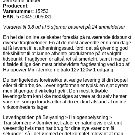
Jernkerne, trafoer
Producent:
Varenummer:
15253
EAN:
5703451005031
Vurderet til
3.8
ud af 5 stjerner baseret på
24
anmeldelser
En hel del online selskaber foreslår på nuværende tidspunkt
diverse fragtmetoder. En af de mest anvendte er nu om dage
at få leveret til et afhentningssted, fordi det så giver dig god
fleksibilitet til at kunne afhente produkterne på et valgfrit
tidspunkt. Fragttypen er altså ret så smertefri, samt i mange
tilfælde tillige den mest prisbevidste fragtløsning ved køb af
Halopower Mini Jernkerne trafo 12v 120w 1 udgang.
Du bør ligeledes foretrække at vælge levering til din bopæl
eller til dit arbejde. Leveringsformen er typisk en sjat dyrere,
men til gengæld virkelig ligetil. Den mest letkøbte
leveringsform kan ikke modsiges at være at du selv henter
varerne, som jo forudsætter at du er i kort afstand af online
virksomhedens lager.
Leveringstiden på Belysning > Halogenbelysning >
Transformere > Jernkerne, trafoer er naturligvis ekstremt
væsentlig hvis man har brug for dine nye varer om få
sekunder, så i det øjemed er det komplet relevant at man