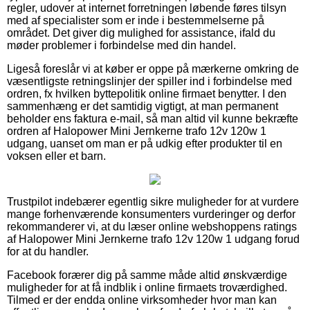
regler, udover at internet forretningen løbende føres tilsyn
med af specialister som er inde i bestemmelserne på
området. Det giver dig mulighed for assistance, ifald du
møder problemer i forbindelse med din handel.
Ligeså foreslår vi at køber er oppe på mærkerne omkring de
væsentligste retningslinjer der spiller ind i forbindelse med
ordren, fx hvilken byttepolitik online firmaet benytter. I den
sammenhæng er det samtidig vigtigt, at man permanent
beholder ens faktura e-mail, så man altid vil kunne bekræfte
ordren af Halopower Mini Jernkerne trafo 12v 120w 1
udgang, uanset om man er på udkig efter produkter til en
voksen eller et barn.
Trustpilot indebærer egentlig sikre muligheder for at vurdere
mange forhenværende konsumenters vurderinger og derfor
rekommanderer vi, at du læser online webshoppens ratings
af Halopower Mini Jernkerne trafo 12v 120w 1 udgang forud
for at du handler.
Facebook forærer dig på samme måde altid ønskværdige
muligheder for at få indblik i online firmaets troværdighed.
Tilmed er der endda online virksomheder hvor man kan