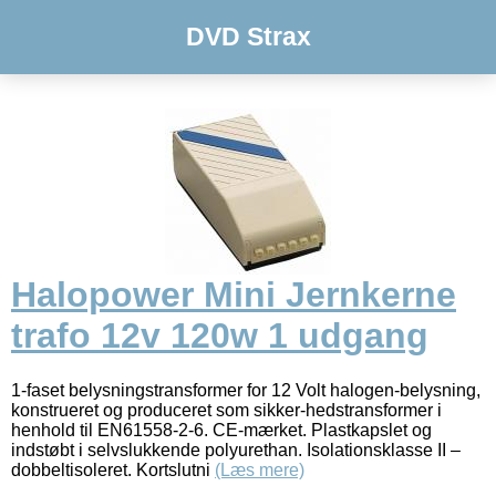
DVD Strax
Halopower Mini Jernkerne
trafo 12v 120w 1 udgang
1-faset belysningstransformer for 12 Volt halogen-belysning,
konstrueret og produceret som sikker-hedstransformer i
henhold til EN61558-2-6. CE-mærket. Plastkapslet og
indstøbt i selvslukkende polyurethan. Isolationsklasse II –
dobbeltisoleret. Kortslutni
(Læs mere)