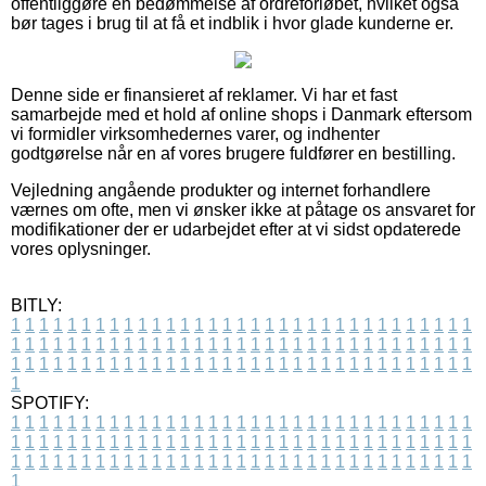
offentliggøre en bedømmelse af ordreforløbet, hvilket også
bør tages i brug til at få et indblik i hvor glade kunderne er.
Denne side er finansieret af reklamer. Vi har et fast
samarbejde med et hold af online shops i Danmark eftersom
vi formidler virksomhedernes varer, og indhenter
godtgørelse når en af vores brugere fuldfører en bestilling.
Vejledning angående produkter og internet forhandlere
værnes om ofte, men vi ønsker ikke at påtage os ansvaret for
modifikationer der er udarbejdet efter at vi sidst opdaterede
vores oplysninger.
BITLY:
1
1
1
1
1
1
1
1
1
1
1
1
1
1
1
1
1
1
1
1
1
1
1
1
1
1
1
1
1
1
1
1
1
1
1
1
1
1
1
1
1
1
1
1
1
1
1
1
1
1
1
1
1
1
1
1
1
1
1
1
1
1
1
1
1
1
1
1
1
1
1
1
1
1
1
1
1
1
1
1
1
1
1
1
1
1
1
1
1
1
1
1
1
1
1
1
1
1
1
1
SPOTIFY:
1
1
1
1
1
1
1
1
1
1
1
1
1
1
1
1
1
1
1
1
1
1
1
1
1
1
1
1
1
1
1
1
1
1
1
1
1
1
1
1
1
1
1
1
1
1
1
1
1
1
1
1
1
1
1
1
1
1
1
1
1
1
1
1
1
1
1
1
1
1
1
1
1
1
1
1
1
1
1
1
1
1
1
1
1
1
1
1
1
1
1
1
1
1
1
1
1
1
1
1