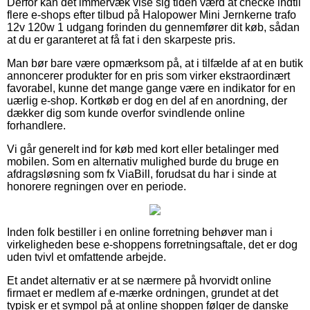
Derfor kan det immervæk vise sig tiden værd at checke indtil
flere e-shops efter tilbud på Halopower Mini Jernkerne trafo
12v 120w 1 udgang forinden du gennemfører dit køb, sådan
at du er garanteret at få fat i den skarpeste pris.
Man bør bare være opmærksom på, at i tilfælde af at en butik
annoncerer produkter for en pris som virker ekstraordinært
favorabel, kunne det mange gange være en indikator for en
uærlig e-shop. Kortkøb er dog en del af en anordning, der
dækker dig som kunde overfor svindlende online
forhandlere.
Vi går generelt ind for køb med kort eller betalinger med
mobilen. Som en alternativ mulighed burde du bruge en
afdragsløsning som fx ViaBill, forudsat du har i sinde at
honorere regningen over en periode.
Inden folk bestiller i en online forretning behøver man i
virkeligheden bese e-shoppens forretningsaftale, det er dog
uden tvivl et omfattende arbejde.
Et andet alternativ er at se nærmere på hvorvidt online
firmaet er medlem af e-mærke ordningen, grundet at det
typisk er et sympol på at online shoppen følger de danske