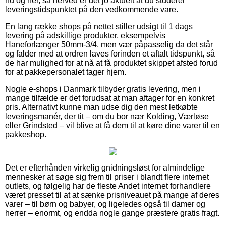
nu og her, så herved er det jo aktuelt at du studerer
leveringstidspunktet på den vedkommende vare.
En lang række shops på nettet stiller udsigt til 1 dags
levering på adskillige produkter, eksempelvis
Haneforlænger 50mm-3/4, men vær påpasselig da det står
og falder med at ordren laves forinden et aftalt tidspunkt, så
de har mulighed for at nå at få produktet skippet afsted forud
for at pakkepersonalet tager hjem.
Nogle e-shops i Danmark tilbyder gratis levering, men i
mange tilfælde er det forudsat at man aftager for en konkret
pris. Alternativt kunne man udse dig den mest letkøbte
leveringsmanér, der tit – om du bor nær Kolding, Værløse
eller Grindsted – vil blive at få dem til at køre dine varer til en
pakkeshop.
Det er efterhånden virkelig gnidningsløst for almindelige
mennesker at søge sig frem til priser i blandt flere internet
outlets, og følgelig har de fleste Andet internet forhandlere
været presset til at at sænke prisniveauet på mange af deres
varer – til børn og babyer, og ligeledes også til damer og
herrer – enormt, og endda nogle gange præstere gratis fragt.