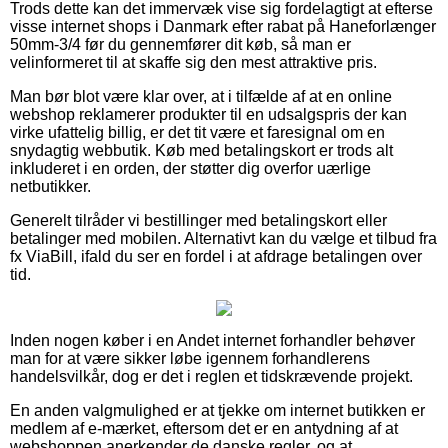
Trods dette kan det immervæk vise sig fordelagtigt at efterse
visse internet shops i Danmark efter rabat på Haneforlænger
50mm-3/4 før du gennemfører dit køb, så man er
velinformeret til at skaffe sig den mest attraktive pris.
Man bør blot være klar over, at i tilfælde af at en online
webshop reklamerer produkter til en udsalgspris der kan
virke ufattelig billig, er det tit være et faresignal om en
snydagtig webbutik. Køb med betalingskort er trods alt
inkluderet i en orden, der støtter dig overfor uærlige
netbutikker.
Generelt tilråder vi bestillinger med betalingskort eller
betalinger med mobilen. Alternativt kan du vælge et tilbud fra
fx ViaBill, ifald du ser en fordel i at afdrage betalingen over
tid.
Inden nogen køber i en Andet internet forhandler behøver
man for at være sikker løbe igennem forhandlerens
handelsvilkår, dog er det i reglen et tidskrævende projekt.
En anden valgmulighed er at tjekke om internet butikken er
medlem af e-mærket, eftersom det er en antydning af at
webshoppen anerkender de danske regler, og at