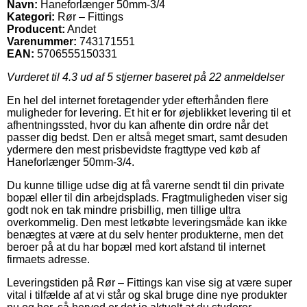
Navn:
Haneforlænger 50mm-3/4
Kategori:
Rør – Fittings
Producent:
Andet
Varenummer:
743171551
EAN:
5706555150331
Vurderet til
4.3
ud af 5 stjerner baseret på
22
anmeldelser
En hel del internet foretagender yder efterhånden flere
muligheder for levering. Et hit er for øjeblikket levering til et
afhentningssted, hvor du kan afhente din ordre når det
passer dig bedst. Den er altså meget smart, samt desuden
ydermere den mest prisbevidste fragttype ved køb af
Haneforlænger 50mm-3/4.
Du kunne tillige udse dig at få varerne sendt til din private
bopæl eller til din arbejdsplads. Fragtmuligheden viser sig
godt nok en tak mindre prisbillig, men tillige ultra
overkommelig. Den mest letkøbte leveringsmåde kan ikke
benægtes at være at du selv henter produkterne, men det
beroer på at du har bopæl med kort afstand til internet
firmaets adresse.
Leveringstiden på Rør – Fittings kan vise sig at være super
vital i tilfælde af at vi står og skal bruge dine nye produkter