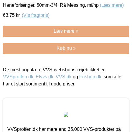
Haneforlænger, 50mm-3/4, Rå Messing, mf/np
(Læs mere)
63.75
kr.
(Vis fragtpris)
Læs mere »
Køb nu »
De mest populære VVS-webshops i øjeblikket er
VVSproffen.dk
,
Elvvs.dk
,
VVS.dk
og
Frishop.dk
, som alle
har et stort sortiment til gode priser.
VVSproffen.dk har mere end 35.000 VVS-produkter på