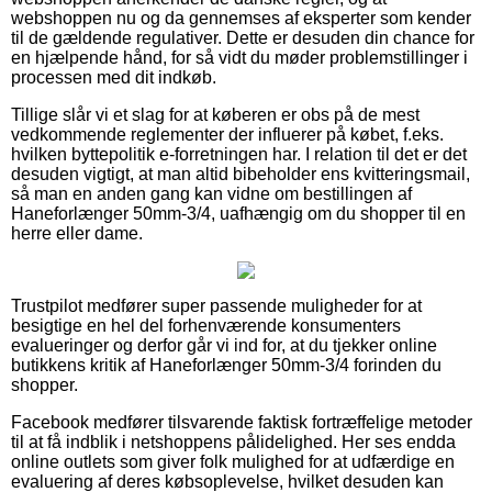
webshoppen nu og da gennemses af eksperter som kender
til de gældende regulativer. Dette er desuden din chance for
en hjælpende hånd, for så vidt du møder problemstillinger i
processen med dit indkøb.
Tillige slår vi et slag for at køberen er obs på de mest
vedkommende reglementer der influerer på købet, f.eks.
hvilken byttepolitik e-forretningen har. I relation til det er det
desuden vigtigt, at man altid bibeholder ens kvitteringsmail,
så man en anden gang kan vidne om bestillingen af
Haneforlænger 50mm-3/4, uafhængig om du shopper til en
herre eller dame.
Trustpilot medfører super passende muligheder for at
besigtige en hel del forhenværende konsumenters
evalueringer og derfor går vi ind for, at du tjekker online
butikkens kritik af Haneforlænger 50mm-3/4 forinden du
shopper.
Facebook medfører tilsvarende faktisk fortræffelige metoder
til at få indblik i netshoppens pålidelighed. Her ses endda
online outlets som giver folk mulighed for at udfærdige en
evaluering af deres købsoplevelse, hvilket desuden kan