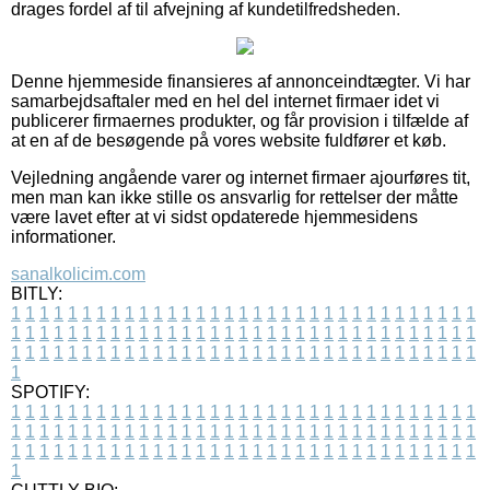
drages fordel af til afvejning af kundetilfredsheden.
Denne hjemmeside finansieres af annonceindtægter. Vi har
samarbejdsaftaler med en hel del internet firmaer idet vi
publicerer firmaernes produkter, og får provision i tilfælde af
at en af de besøgende på vores website fuldfører et køb.
Vejledning angående varer og internet firmaer ajourføres tit,
men man kan ikke stille os ansvarlig for rettelser der måtte
være lavet efter at vi sidst opdaterede hjemmesidens
informationer.
sanalkolicim.com
BITLY:
1
1
1
1
1
1
1
1
1
1
1
1
1
1
1
1
1
1
1
1
1
1
1
1
1
1
1
1
1
1
1
1
1
1
1
1
1
1
1
1
1
1
1
1
1
1
1
1
1
1
1
1
1
1
1
1
1
1
1
1
1
1
1
1
1
1
1
1
1
1
1
1
1
1
1
1
1
1
1
1
1
1
1
1
1
1
1
1
1
1
1
1
1
1
1
1
1
1
1
1
SPOTIFY:
1
1
1
1
1
1
1
1
1
1
1
1
1
1
1
1
1
1
1
1
1
1
1
1
1
1
1
1
1
1
1
1
1
1
1
1
1
1
1
1
1
1
1
1
1
1
1
1
1
1
1
1
1
1
1
1
1
1
1
1
1
1
1
1
1
1
1
1
1
1
1
1
1
1
1
1
1
1
1
1
1
1
1
1
1
1
1
1
1
1
1
1
1
1
1
1
1
1
1
1